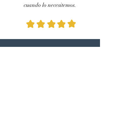
cuando lo necesitemos.
Ilgaz A.
Nuestro
comentario de cliente
de Google
Estuvimos muy contentos con el
transporte. Trabajaron con rapidez y
cuidado, y nos dejaron muy
contentos. Los volveríamos a elegir,
muchas gracias.