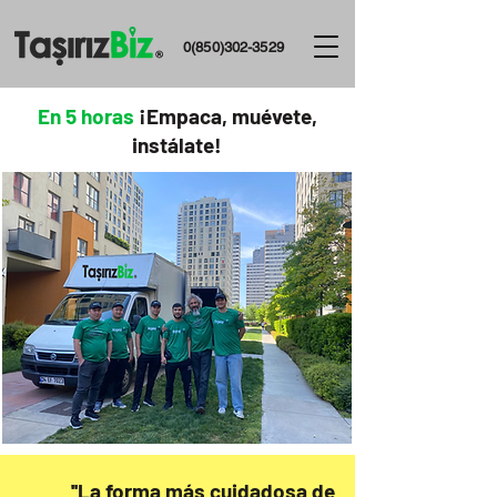
0(850)302-3529
En 5 horas
¡Empaca, muévete,
instálate!
''La forma más cuidadosa de