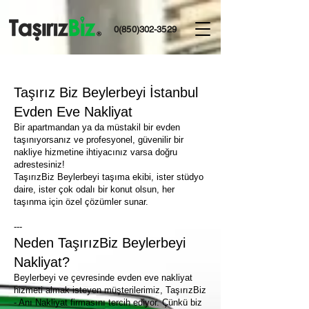
0(850)302-3529
Taşırız Biz Beylerbeyi İstanbul
Evden Eve Nakliyat
Bir apartmandan ya da müstakil bir evden
taşınıyorsanız ve profesyonel, güvenilir bir
nakliye hizmetine ihtiyacınız varsa doğru
adrestesiniz!
TaşırızBiz Beylerbeyi taşıma ekibi, ister stüdyo
daire, ister çok odalı bir konut olsun, her
taşınma için özel çözümler sunar.
---
Neden TaşırızBiz Beylerbeyi
Nakliyat?
Beylerbeyi ve çevresinde evden eve nakliyat
hizmeti almak isteyen müşterilerimiz, TaşırızBiz
- Anı Nakliyat firmasını tercih ediyor. Çünkü biz