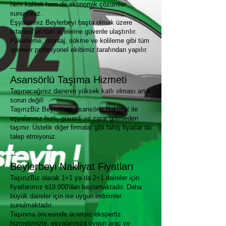
hem kaliteli hem de ekonomik çözümler
sunuyoruz.
Eşyalarınız Beylerbeyi başta olmak üzere
İstanbul’un tüm ilçelerine güvenle ulaştırılır.
Paketleme, montaj, sökme ve kolileme gibi tüm
işlemler profesyonel ekibimiz tarafından yapılır.
---
Asansörlü Taşıma Hizmeti
Taşınacağınız dairenin yüksek katlı olması artık
sorun değil!
TaşırızBiz Beylerbeyi Asansörlü Nakliyat ile
eşyalarınız hızlı, güvenli ve zarar görmeden
taşınır. Üstelik diğer firmalar gibi fahiş fiyatlar da
talep etmiyoruz.
---
Beylerbeyi Nakliyat Fiyatları
TaşırızBiz olarak 1+1 ya da 2+1 daireler için
fiyatlarımız ₺19.000'dan başlamaktadır. Daha
büyük daireler için ise uygun indirimler
sunulmaktadır.
Taşınma öncesinde ücretsiz ekspertiz
hizmetimizle, eşyalarınıza uygun araç ve