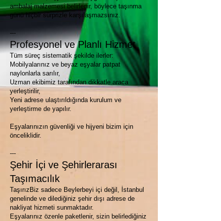
ambalaj malzemesi belirlenir, böylece taşınma
günü hiçbir sürprizle karşılaşmazsınız.
---
Profesyonel ve Planlı Hizmet
Tüm süreç sistematik şekilde ilerler:
Mobilyalarınız ve beyaz eşyalar patpat
naylonlarla sarılır,
Uzman ekibimiz tarafından dikkatle araca
yerleştirilir,
Yeni adrese ulaştırıldığında kurulum ve
yerleştirme de yapılır.
Eşyalarınızın güvenliği ve hijyeni bizim için
önceliklidir.
---
Şehir İçi ve Şehirlerarası
Taşımacılık
TaşırızBiz sadece Beylerbeyi içi değil, İstanbul
genelinde ve dilediğiniz şehir dışı adrese de
nakliyat hizmeti sunmaktadır.
Eşyalarınız özenle paketlenir, sizin belirlediğiniz