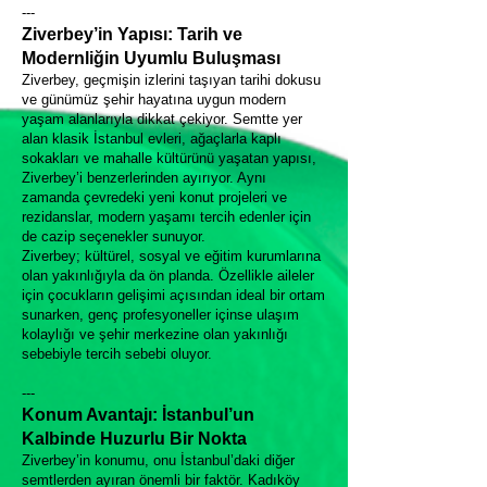
---
Ziverbey’in Yapısı: Tarih ve
Modernliğin Uyumlu Buluşması
Ziverbey, geçmişin izlerini taşıyan tarihi dokusu
ve günümüz şehir hayatına uygun modern
yaşam alanlarıyla dikkat çekiyor. Semtte yer
alan klasik İstanbul evleri, ağaçlarla kaplı
sokakları ve mahalle kültürünü yaşatan yapısı,
Ziverbey’i benzerlerinden ayırıyor. Aynı
zamanda çevredeki yeni konut projeleri ve
rezidanslar, modern yaşamı tercih edenler için
de cazip seçenekler sunuyor.
Ziverbey; kültürel, sosyal ve eğitim kurumlarına
olan yakınlığıyla da ön planda. Özellikle aileler
için çocukların gelişimi açısından ideal bir ortam
sunarken, genç profesyoneller içinse ulaşım
kolaylığı ve şehir merkezine olan yakınlığı
sebebiyle tercih sebebi oluyor.
---
Konum Avantajı: İstanbul’un
Kalbinde Huzurlu Bir Nokta
Ziverbey’in konumu, onu İstanbul’daki diğer
semtlerden ayıran önemli bir faktör. Kadıköy