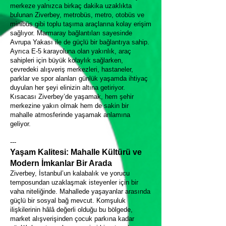
merkeze yalnızca birkaç dakika uzaklıkta
bulunan Ziverbey, metrobüs, metro, otobüs ve
minibüs gibi toplu taşıma araçlarına kolay erişim
sağlıyor. Marmaray bağlantıları sayesinde
Avrupa Yakası ile de güçlü bir bağlantıya sahip.
Ayrıca E-5 karayoluna olan yakınlık, araç
sahipleri için büyük kolaylık sağlarken,
çevredeki alışveriş merkezleri, hastaneler,
parklar ve spor alanları günlük yaşamda ihtiyaç
duyulan her şeyi elinizin altına getiriyor.
Kısacası Ziverbey’de yaşamak, hem şehir
merkezine yakın olmak hem de sakin bir
mahalle atmosferinde yaşamak anlamına
geliyor.
---
Yaşam Kalitesi: Mahalle Kültürü ve
Modern İmkanlar Bir Arada
Ziverbey, İstanbul’un kalabalık ve yorucu
temposundan uzaklaşmak isteyenler için bir
vaha niteliğinde. Mahallede yaşayanlar arasında
güçlü bir sosyal bağ mevcut. Komşuluk
ilişkilerinin hâlâ değerli olduğu bu bölgede,
market alışverişinden çocuk parkına kadar