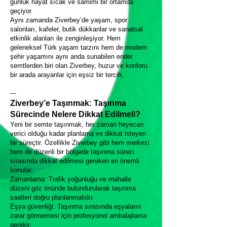
günlük hayat sıcak ve samimi bir ortamda
geçiyor.
Aynı zamanda Ziverbey’de yaşam, spor
salonları, kafeler, butik dükkanlar ve sanatsal
etkinlik alanları ile zenginleşiyor. Hem
geleneksel Türk yaşam tarzını hem de modern
şehir yaşamını aynı anda sunabilen ender
semtlerden biri olan Ziverbey, huzur ve konforu
bir arada arayanlar için eşsiz bir tercih.
---
Ziverbey’e Taşınmak: Taşınma
Sürecinde Nelere Dikkat Edilmeli?
Yeni bir semte taşınmak, her zaman heyecan
verici olduğu kadar planlama ve dikkat isteyen
bir süreçtir. Özellikle Ziverbey gibi hem merkezi
hem de düzenli bir bölgede taşınma süreci
sırasında dikkat edilmesi gereken en önemli
konular:
Zamanlama: Trafik yoğunluğu ve mahalle
düzeni göz önünde bulundurularak taşınma
saatleri doğru planlanmalıdır.
Eşya güvenliği: Taşınma sırasında eşyaların
zarar görmemesi için profesyonel ambalajlama
gerekir.