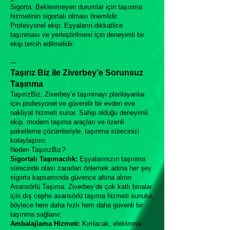
Sigorta: Beklenmeyen durumlar için taşınma
hizmetinin sigortalı olması önemlidir.
Profesyonel ekip: Eşyaların dikkatlice
taşınması ve yerleştirilmesi için deneyimli bir
ekip tercih edilmelidir.
---
Taşırız Biz ile Ziverbey’e Sorunsuz
Taşınma
TaşırızBiz, Ziverbey’e taşınmayı planlayanlar
için profesyonel ve güvenilir bir evden eve
nakliyat hizmeti sunar. Sahip olduğu deneyimli
ekip, modern taşıma araçları ve özenli
paketleme çözümleriyle, taşınma sürecinizi
kolaylaştırır.
Neden TaşırızBiz?
Sigortalı Taşımacılık:
Eşyalarınızın taşınma
sürecinde olası zararları önlemek adına her şey
sigorta kapsamında güvence altına alınır.
Asansörlü Taşıma: Ziverbey’de çok katlı binalar
için dış cephe asansörlü taşıma hizmeti sunulur,
böylece hem daha hızlı hem daha güvenli bir
taşınma sağlanır.
Ambalajlama Hizmeti:
Kırılacak, elektronik