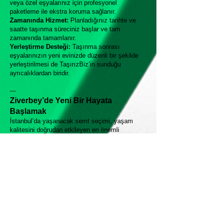
veya özel eşyalarınız için profesyonel
paketleme ile ekstra koruma sağlanır.
Zamanında Hizmet:
Planladığınız tarihte ve
saatte taşınma süreciniz başlar ve tam
zamanında tamamlanır.
Yerleştirme Desteği:
Taşınma sonrası
eşyalarınızın yeni evinizde düzenli bir şekilde
yerleştirilmesi de TaşırızBiz’in sunduğu
ayrıcalıklardan biridir.
---
Ziverbey’de Yeni Bir Hayata
Başlamak
İstanbul’da yaşanacak semt seçimi, yaşam
kalitesini doğrudan etkileyen en önemli
kararlardan biridir. Ziverbey, sunduğu konfor,
sakinlik ve merkezi konumu ile bu tercihte ön
plana çıkıyor. Taşınma süreci ise, doğru bir
planlama ve profesyonel destek ile çok daha
kolay hale geliyor.
TaşırızBiz ile Ziverbey’e taşınmak demek;
eşyalarınızın güvenliğini düşünmeden, yeni
evinize keyifle yerleşmek demektir. TaşırızBiz’in
müşteri odaklı yaklaşımı ve kaliteli hizmet
anlayışı sayesinde, Ziverbey’de yeni bir hayata