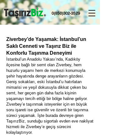
0(850)302-3529
Ziverbey’de Yaşamak: İstanbul’un
Saklı Cenneti ve Taşırız Biz ile
Konforlu Taşınma Deneyimi
İstanbul’un Anadolu Yakası’nda, Kadıköy
ilçesine bağlı bir semt olan Ziverbey, hem
huzurlu yaşamı hem de merkezi konumuyla
şehir hayatında denge arayanların gözdesi.
Geniş sokakları, eski İstanbul’u hatırlatan
mimarisi ve yeşil dokusuyla dikkat çeken bu
semt, her geçen gün daha fazla kişinin
yaşamayı tercih ettiği bir bölge haline geliyor.
Ziverbey’e taşınmak isteyenler için en büyük
soru işareti ise güvenilir ve özenli bir taşınma
süreci yaşamak. İşte burada devreye giren
TaşırızBiz, sunduğu sigortalı evden eve nakliyat
hizmeti ile Ziverbey’e geçiş sürecini
kolaylaştırıyor.