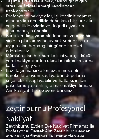
Taşıma şirketi işe almak, taşındığınız gün
stresi ve fiziksel emeği kendinizden
uzaklaştırabilir.
Profesyonel nakliyeciler, işi kendiniz yapmış
olmanızdan genellikle daha kısa bir süre alır
ve genellikle evlerin ve değerli eşyaların
taşınması için önerilir.
Bunu kendiniz yapmak daha ucuzdur ve bir
şirketin planlamasına uymak yerine sizin için
uygun olan herhangi bir günde hareket
edebilirsiniz.
Mümkün olan her hareketli ihtiyaç için küçük
yerel nakliyecilerden ulusal minibüs hatlarına
kadar her şey var.
Bazı taşınma şirketleri uzun mesafeli
hareketlere uyum sağlayabilir, depolama
seçenekleri sağlayabilir ve hatta sizin için
paketleme yapabilir işte biz o nakliye firması
Anı Nakliyat. Bize Güvenebilirsiniz.
Zeytinburnu Profesyonel
Nakliyat
Zeytinburnu Evden Eve Nakliyat Firmamız İle
Profesyonel Destek Alın Zeytinburnu evden
eve nakliyat firmamız ile ister evden eve