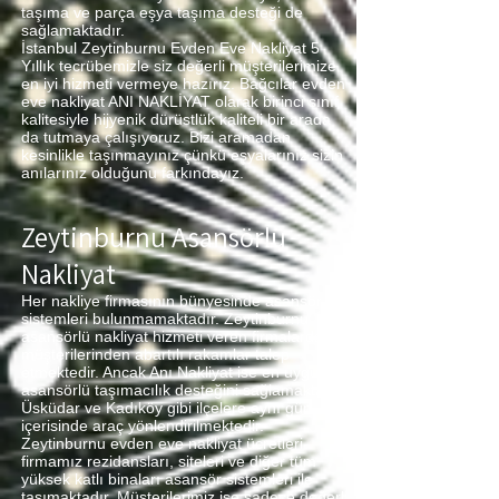
taşıma ve parça eşya taşıma desteği de
sağlamaktadır.
İstanbul Zeytinburnu Evden Eve Nakliyat 5
Yıllık tecrübemizle siz değerli müşterilerimize
en iyi hizmeti vermeye hazırız. Bağcılar evden
eve nakliyat ANI NAKLİYAT olarak birinci sınıf
kalitesiyle hijyenik dürüstlük kaliteli bir arada
da tutmaya çalışıyoruz. Bizi aramadan
kesinlikle taşınmayınız çünkü eşyalarınız sizin
anılarınız olduğunu farkındayız.
Zeytinburnu Asansörlü
Nakliyat
Her nakliye firmasının bünyesinde asansör
sistemleri bulunmamaktadır. Zeytinburnu
asansörlü nakliyat hizmeti veren firmalarda
müşterilerinden abartılı rakamlar talep
etmektedir. Ancak Anı Nakliyat ise en uygun
asansörlü taşımacılık desteğini sağlamaktadır.
Üsküdar ve Kadıköy gibi ilçelere aynı gün
içerisinde araç yönlendirilmektedir.
Zeytinburnu evden eve nakliyat ücretleri
firmamız rezidansları, siteleri ve diğer tüm
yüksek katlı binaları asansör sistemleri ile
taşımaktadır. Müşterilerimiz ise sadece değerli