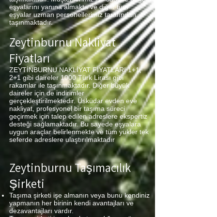
eşyalarını yanına almakta ve diğer tüm
eşyalar uzman personellerimiz tarafından
taşınmaktadır.
Zeytinburnu Nakliyat
Fiyatları
ZEYTİNBURNU NAKLİYAT FİYATLARI 1+1,
2+1 gibi daireler 1000 Türk Lirası gibi
rakamlar ile taşınmaktadır. Diğer büyük
daireler için de indirimler
gerçekleştirilmektedir. Üsküdar evden eve
nakliyat, profesyonel bir taşıma süreci
geçirmek için talep edilen adreslere ekspertiz
desteği sağlamaktadır. Bu sayede eşyalara
uygun araçlar belirlenmekte ve tüm yükler tek
seferde adreslere ulaştırılmaktadır
Zeytinburnu Taşımacılık
Şirketi
Taşıma şirketi işe almanın veya bunu kendiniz
yapmanın her birinin kendi avantajları ve
dezavantajları vardır.