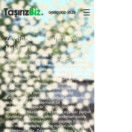
0(850)302-3529
Zeytinburnu Evden Eve
Nakliyat
Zeytinburnu evden eve nakliyat ve depolama
hizmeti almak isteyen müşteriler Zeytinburnu
evden eve nakliyat firmasın tercih etmektedir.
Çünkü firma hem kaliteli hem de ekonomik bir
hizmet sunmaktadır. Tüm eşyalar Zeytinburnu
başta olmak üzere İstanbul’un 39 ilçesine
götürülmektedir. Firma, aynı zamanda
paketleme, montaj, sökme ve kolileme
noktasında da destek sağlamaktadır.
Zeytinburnu evden eve nakliyat personelleri,
taşıma işlemleri sistematik bir şekilde
gerçekleştirmektedir. Örneğin öncellikle
mobilyalar, bazalar veya beyaz eşyalar patpat
naylonlar ile koruma altına alındıktan sonra
araçlara yüklenmektedir. Bu sayede hassas
olan malzemelerin ezilme riskleri ortadan
kaldırılmaktadır. Zeytinburnu nakliye, ofis