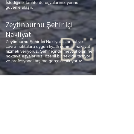
İstediğiniz tarihte de eşyalarınız yerine
güvenle ulaşır.
Zeytinburnu Şehir İçi
Nakliyat
Zeytinburnu Şehir İçi Nakliyat İstanbul ve
çevre noktalara uygun fiyatlı şehir içi nakliyat
hizmeti veriyoruz. Şehir içinde mevcut olan her
noktaya eşyalarınızı özenli bir şekilde taşıyor
ve profesyonel taşıma gerçekleştiriyoruz.
Zeytinburnu Parça Eşya
Taşıma
Zeytinburnu Parça Eşya Taşıma Eşyalarınız az
ancak çok fazla taşıma ücreti ödemek
istemiyorsanız aradığınız adres firmamız.
Sizlerin ne kadar az eşyanız varsa taşınma
maliyetinizde bir o kadar düşer. Haftalık
programımıza sizlerin eşyalarını da ekleyerek
en az 1 hafta içerisinde eşyalarınızı parça
olarak dilediğiniz noktaya ulaştırıyoruz.
Zeytinburnu
buzdolabı taşıma,
Zeytinburnu