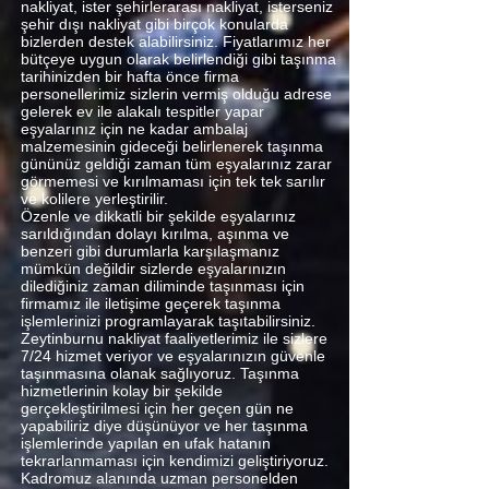
nakliyat, ister şehirlerarası nakliyat, isterseniz
şehir dışı nakliyat gibi birçok konularda
bizlerden destek alabilirsiniz. Fiyatlarımız her
bütçeye uygun olarak belirlendiği gibi taşınma
tarihinizden bir hafta önce firma
personellerimiz sizlerin vermiş olduğu adrese
gelerek ev ile alakalı tespitler yapar
eşyalarınız için ne kadar ambalaj
malzemesinin gideceği belirlenerek taşınma
gününüz geldiği zaman tüm eşyalarınız zarar
görmemesi ve kırılmaması için tek tek sarılır
ve kolilere yerleştirilir.
Özenle ve dikkatli bir şekilde eşyalarınız
sarıldığından dolayı kırılma, aşınma ve
benzeri gibi durumlarla karşılaşmanız
mümkün değildir sizlerde eşyalarınızın
dilediğiniz zaman diliminde taşınması için
firmamız ile iletişime geçerek taşınma
işlemlerinizi programlayarak taşıtabilirsiniz.
Zeytinburnu nakliyat faaliyetlerimiz ile sizlere
7/24 hizmet veriyor ve eşyalarınızın güvenle
taşınmasına olanak sağlıyoruz. Taşınma
hizmetlerinin kolay bir şekilde
gerçekleştirilmesi için her geçen gün ne
yapabiliriz diye düşünüyor ve her taşınma
işlemlerinde yapılan en ufak hatanın
tekrarlanmaması için kendimizi geliştiriyoruz.
Kadromuz alanında uzman personelden