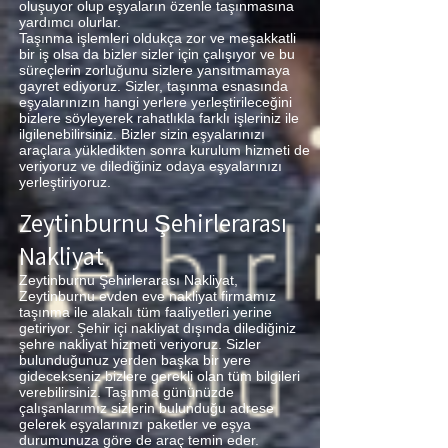
oluşuyor olup eşyaların özenle taşınmasına
yardımcı olurlar.
Taşınma işlemleri oldukça zor ve meşakkatli
bir iş olsa da bizler sizler için çalışıyor ve bu
süreçlerin zorluğunu sizlere yansıtmamaya
gayret ediyoruz. Sizler, taşınma esnasında
eşyalarınızın hangi yerlere yerleştirileceğini
bizlere söyleyerek rahatlıkla farklı işleriniz ile
ilgilenebilirsiniz. Bizler sizin eşyalarınızı
araçlara yükledikten sonra kurulum hizmeti de
veriyoruz ve dilediğiniz odaya eşyalarınızı
yerleştiriyoruz.
Zeytinburnu Şehirlerarası
Nakliyat
Zeytinburnu Şehirlerarası Nakliyat,
Zeytinburnu evden eve nakliyat firmamız
taşınma ile alakalı tüm faaliyetleri yerine
getiriyor. Şehir içi nakliyat dışında dilediğiniz
şehre nakliyat hizmeti veriyoruz. Sizler
bulunduğunuz yerden başka bir yere
gidecekseniz bizlere gerekli olan tüm bilgileri
verebilirsiniz. Taşınma gününüzde
çalışanlarımız sizlerin bulunduğu adrese
gelerek eşyalarınızı paketler ve eşya
durumunuza göre de araç temin eder.