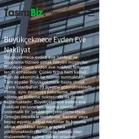
0(850)302-3529
Büyükçekmece
Evden Eve
Nakliyat
Büyükçekmece evden eve nakliyat ve
depolama hizmeti almak isteyen müşteriler
Büyükçekmece evden eve nakliyat firmasın
tercih etmektedir. Çünkü firma hem kaliteli
hem de ekonomik bir hizmet sunmaktadır.
Tüm eşyalar Büyükçekmece başta olmak
üzere İstanbul’un 39 ilçesine götürülmektedir.
Firma, aynı zamanda paketleme, montaj,
sökme ve kolileme noktasında da destek
sağlamaktadır. Büyükçekmece evden eve
nakliyat personelleri, taşıma işlemleri
sistematik bir şekilde gerçekleştirmektedir.
Örneğin öncellikle mobilyalar, bazalar veya
beyaz eşyalar patpat naylonlar ile koruma
altına alındıktan sonra araçlara
yüklenmektedir. Bu sayede hassas olan
malzemelerin ezilme riskleri ortadan