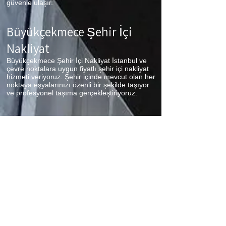
güvenle ulaşır.
Büyükçekmece
Şehir İçi
Nakliyat
Büyükçekmece Şehir İçi Nakliyat İstanbul ve
çevre noktalara uygun fiyatlı şehir içi nakliyat
hizmeti veriyoruz. Şehir içinde mevcut olan her
noktaya eşyalarınızı özenli bir şekilde taşıyor
ve profesyonel taşıma gerçekleştiriyoruz.
Büyükçekmece
Parça Eşya
Taşıma
Büyükçekmece Parça Eşya Taşıma Eşyalarınız
az ancak çok fazla taşıma ücreti ödemek
istemiyorsanız aradığınız adres firmamız.
Sizlerin ne kadar az eşyanız varsa taşınma
maliyetinizde bir o kadar düşer. Haftalık
programımıza sizlerin eşyalarını da ekleyerek
en az 1 hafta içerisinde eşyalarınızı parça
olarak dilediğiniz noktaya ulaştırıyoruz.
Büyükçekmece
koltuk taşıma,
Büyükçekmece
çamaşır makinası taşıma,
Büyükçekmece
tablo