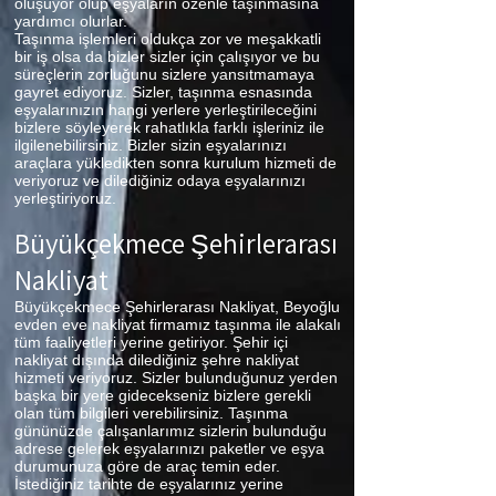
oluşuyor olup eşyaların özenle taşınmasına
yardımcı olurlar.
Taşınma işlemleri oldukça zor ve meşakkatli
bir iş olsa da bizler sizler için çalışıyor ve bu
süreçlerin zorluğunu sizlere yansıtmamaya
gayret ediyoruz. Sizler, taşınma esnasında
eşyalarınızın hangi yerlere yerleştirileceğini
bizlere söyleyerek rahatlıkla farklı işleriniz ile
ilgilenebilirsiniz. Bizler sizin eşyalarınızı
araçlara yükledikten sonra kurulum hizmeti de
veriyoruz ve dilediğiniz odaya eşyalarınızı
yerleştiriyoruz.
Büyükçekmece
Şehirlerarası
Nakliyat
Büyükçekmece Şehirlerarası Nakliyat, Beyoğlu
evden eve nakliyat firmamız taşınma ile alakalı
tüm faaliyetleri yerine getiriyor. Şehir içi
nakliyat dışında dilediğiniz şehre nakliyat
hizmeti veriyoruz. Sizler bulunduğunuz yerden
başka bir yere gidecekseniz bizlere gerekli
olan tüm bilgileri verebilirsiniz. Taşınma
gününüzde çalışanlarımız sizlerin bulunduğu
adrese gelerek eşyalarınızı paketler ve eşya
durumunuza göre de araç temin eder.
İstediğiniz tarihte de eşyalarınız yerine