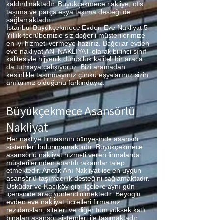
kaldırılmaktadır. Büyükçekmece nakliye, ofis
taşıma ve parça eşya taşıma desteği de
sağlamaktadır.
İstanbul Büyükçekmece Evden Eve Nakliyat 5
Yıllık tecrübemizle siz değerli müşterilerimize
en iyi hizmeti vermeye hazırız. Bağcılar evden
eve nakliyat ANI NAKLİYAT olarak birinci sınıf
kalitesiyle hijyenik dürüstlük kaliteli bir arada
da tutmaya çalışıyoruz. Bizi aramadan
kesinlikle taşınmayınız çünkü eşyalarınız sizin
anılarınız olduğunu farkındayız.
Büyükçekmece
Asansörlü
Nakliyat
Her nakliye firmasının bünyesinde asansör
sistemleri bulunmamaktadır. Büyükçekmece
asansörlü nakliyat hizmeti veren firmalarda
müşterilerinden abartılı rakamlar talep
etmektedir. Ancak Anı Nakliyat ise en uygun
asansörlü taşımacılık desteğini sağlamaktadır.
Üsküdar ve Kadıköy gibi ilçelere aynı gün
içerisinde araç yönlendirilmektedir. Beyoğlu
evden eve nakliyat ücretleri firmamız
rezidansları, siteleri ve diğer tüm yüksek katlı
binaları asansör sistemleri ile taşımaktadır.