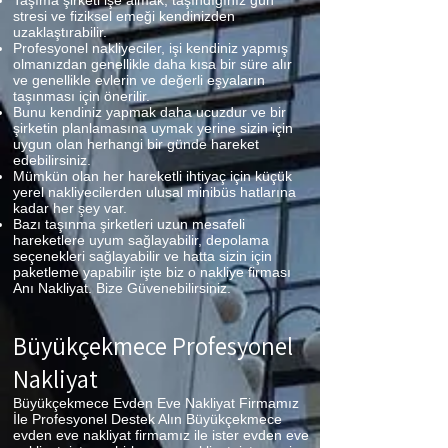
Taşıma şirketi işe almak, taşındığınız gün
stresi ve fiziksel emeği kendinizden
uzaklaştırabilir.
Profesyonel nakliyeciler, işi kendiniz yapmış
olmanızdan genellikle daha kısa bir süre alır
ve genellikle evlerin ve değerli eşyaların
taşınması için önerilir.
Bunu kendiniz yapmak daha ucuzdur ve bir
şirketin planlamasına uymak yerine sizin için
uygun olan herhangi bir günde hareket
edebilirsiniz.
Mümkün olan her hareketli ihtiyaç için küçük
yerel nakliyecilerden ulusal minibüs hatlarına
kadar her şey var.
Bazı taşınma şirketleri uzun mesafeli
hareketlere uyum sağlayabilir, depolama
seçenekleri sağlayabilir ve hatta sizin için
paketleme yapabilir işte biz o nakliye firması
Anı Nakliyat. Bize Güvenebilirsiniz.
Büyükçekmece
Profesyonel
Nakliyat
Büyükçekmece Evden Eve Nakliyat Firmamız
İle Profesyonel Destek Alın Büyükçekmece
evden eve nakliyat firmamız ile ister evden eve