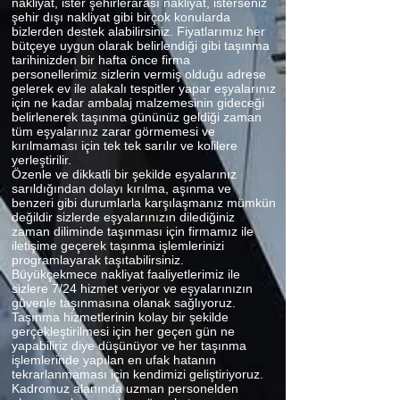
nakliyat, ister şehirlerarası nakliyat, isterseniz
şehir dışı nakliyat gibi birçok konularda
bizlerden destek alabilirsiniz. Fiyatlarımız her
bütçeye uygun olarak belirlendiği gibi taşınma
tarihinizden bir hafta önce firma
personellerimiz sizlerin vermiş olduğu adrese
gelerek ev ile alakalı tespitler yapar eşyalarınız
için ne kadar ambalaj malzemesinin gideceği
belirlenerek taşınma gününüz geldiği zaman
tüm eşyalarınız zarar görmemesi ve
kırılmaması için tek tek sarılır ve kolilere
yerleştirilir.
Özenle ve dikkatli bir şekilde eşyalarınız
sarıldığından dolayı kırılma, aşınma ve
benzeri gibi durumlarla karşılaşmanız mümkün
değildir sizlerde eşyalarınızın dilediğiniz
zaman diliminde taşınması için firmamız ile
iletişime geçerek taşınma işlemlerinizi
programlayarak taşıtabilirsiniz.
Büyükçekmece nakliyat faaliyetlerimiz ile
sizlere 7/24 hizmet veriyor ve eşyalarınızın
güvenle taşınmasına olanak sağlıyoruz.
Taşınma hizmetlerinin kolay bir şekilde
gerçekleştirilmesi için her geçen gün ne
yapabiliriz diye düşünüyor ve her taşınma
işlemlerinde yapılan en ufak hatanın
tekrarlanmaması için kendimizi geliştiriyoruz.
Kadromuz alanında uzman personelden