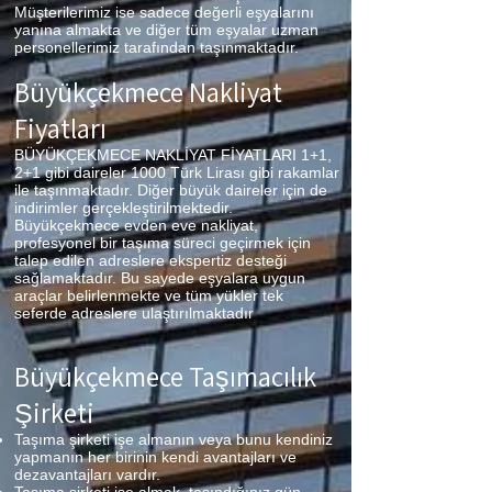
Müşterilerimiz ise sadece değerli eşyalarını
yanına almakta ve diğer tüm eşyalar uzman
personellerimiz tarafından taşınmaktadır.
Büyükçekmece
Nakliyat
Fiyatları
BÜYÜKÇEKMECE NAKLİYAT FİYATLARI 1+1,
2+1 gibi daireler 1000 Türk Lirası gibi rakamlar
ile taşınmaktadır. Diğer büyük daireler için de
indirimler gerçekleştirilmektedir.
Büyükçekmece evden eve nakliyat,
profesyonel bir taşıma süreci geçirmek için
talep edilen adreslere ekspertiz desteği
sağlamaktadır. Bu sayede eşyalara uygun
araçlar belirlenmekte ve tüm yükler tek
seferde adreslere ulaştırılmaktadır
Büyükçekmece
Taşımacılık
Şirketi
Taşıma şirketi işe almanın veya bunu kendiniz
yapmanın her birinin kendi avantajları ve
dezavantajları vardır.