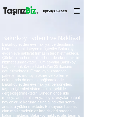
0(850)302-3529
Bakırköy Evden Eve Nakliyat
Bakırköy evden eve nakliyat ve depolama
hizmeti almak isteyen müşteriler Bakırköy
evden eve nakliyat firmasın tercih etmektedir.
Çünkü firma hem kaliteli hem de ekonomik bir
hizmet sunmaktadır. Tüm eşyalar Bakırköy
başta olmak üzere İstanbul’un 39 ilçesine
götürülmektedir. Firma, aynı zamanda
paketleme, montaj, sökme ve kolileme
noktasında da destek sağlamaktadır.
Bakırköy evden eve nakliyat personelleri,
taşıma işlemleri sistematik bir şekilde
gerçekleştirmektedir. Örneğin öncellikle
mobilyalar, bazalar veya beyaz eşyalar patpat
naylonlar ile koruma altına alındıktan sonra
araçlara yüklenmektedir. Bu sayede hassas
olan malzemelerin ezilme riskleri ortadan
kaldırılmaktadır. Bakırköy nakliye, ofis taşıma