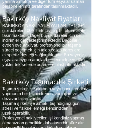
yanına almakta ve diğer tüm eşyalar uzman
personellerimiz tarafından taşınmaktadır.
Bakırköy Nakliyat Fiyatları
BAKIRKÖY NAKLİYAT FİYATLARI 1+1, 2+1
gibi daireler 1000 Türk Lirası gibi rakamlar ile
taşınmaktadır. Diğer büyük daireler için de
indirimler gerçekleştirilmektedir. Bağcılar
evden eve nakliyat, profesyonel bir taşıma
süreci geçirmek için talep edilen adreslere
ekspertiz desteği sağlamaktadır. Bu sayede
eşyalara uygun araçlar belirlenmekte ve tüm
yükler tek seferde adreslere ulaştırılmaktadır
Bakırköy Taşımacılık Şirketi
Taşıma şirketi işe almanın veya bunu kendiniz
yapmanın her birinin kendi avantajları ve
dezavantajları vardır.
Taşıma şirketi işe almak, taşındığınız gün
stresi ve fiziksel emeği kendinizden
uzaklaştırabilir.
Profesyonel nakliyeciler, işi kendiniz yapmış
olmanızdan genellikle daha kısa bir süre alır
ve genellikle evlerin ve değerli eşyaların