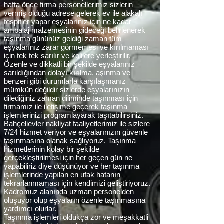
hafta önce firma personellerimiz sizlerin
vermiş olduğu adrese gelerek ev ile alakalı
tespitler yapar eşyalarınız için ne kadar
ambalaj malzemesinin gideceği belirlenerek
taşınma gününüz geldiği zaman tüm
eşyalarınız zarar görmemesi ve kırılmaması
için tek tek sarılır ve kolilere yerleştirilir.
Özenle ve dikkatli bir şekilde eşyalarınız
sarıldığından dolayı kırılma, aşınma ve
benzeri gibi durumlarla karşılaşmanız
mümkün değildir sizlerde eşyalarınızın
dilediğiniz zaman diliminde taşınması için
firmamız ile iletişime geçerek taşınma
işlemlerinizi programlayarak taşıtabilirsiniz.
Bahçelievler nakliyat faaliyetlerimiz ile sizlere
7/24 hizmet veriyor ve eşyalarınızın güvenle
taşınmasına olanak sağlıyoruz. Taşınma
hizmetlerinin kolay bir şekilde
gerçekleştirilmesi için her geçen gün ne
yapabiliriz diye düşünüyor ve her taşınma
işlemlerinde yapılan en ufak hatanın
tekrarlanmaması için kendimizi geliştiriyoruz.
Kadromuz alanında uzman personelden
oluşuyor olup eşyaların özenle taşınmasına
yardımcı olurlar.
Taşınma işlemleri oldukça zor ve meşakkatli