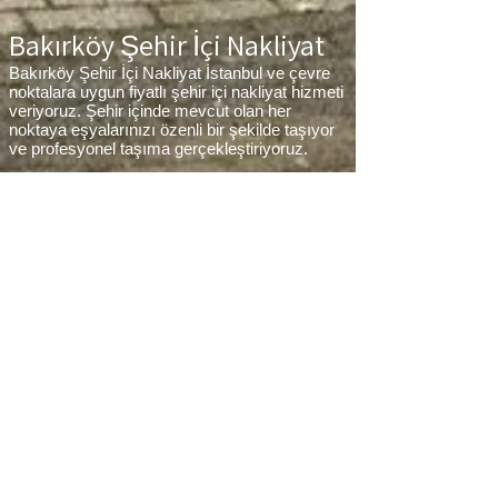
Bakırköy Şehir İçi Nakliyat
Bakırköy Şehir İçi Nakliyat İstanbul ve çevre
noktalara uygun fiyatlı şehir içi nakliyat hizmeti
veriyoruz. Şehir içinde mevcut olan her
noktaya eşyalarınızı özenli bir şekilde taşıyor
ve profesyonel taşıma gerçekleştiriyoruz.
Bakırköy Parça Eşya Taşıma
Bakırköy Parça Eşya Taşıma Eşyalarınız az
ancak çok fazla taşıma ücreti ödemek
istemiyorsanız aradığınız adres firmamız.
Sizlerin ne kadar az eşyanız varsa taşınma
maliyetinizde bir o kadar düşer. Haftalık
programımıza sizlerin eşyalarını da ekleyerek
en az 1 hafta içerisinde eşyalarınızı parça
olarak dilediğiniz noktaya ulaştırıyoruz.
Bakırköy
koltuk taşıma,
Bakırköy
çamaşır
makinası taşıma,
Bakırköy
tablo taşıma,
Bakırköy
Piyano Taşıma,
Bakırköy
Dolap
Taşıma,
Bakırköy
bulaşık makinesi taşıma,
Bakırköy
parça taşıma, eşya taşıma
Bakırköy
hizmetlerimiz devam etmektedir.