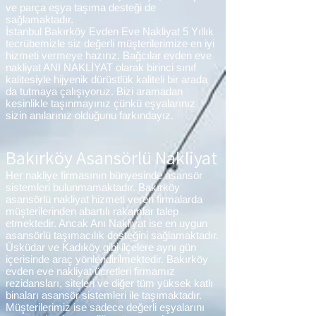
ve parça eşya taşıma desteği de
sağlamaktadır.
İstanbul Bakırköy Evden Eve Nakliyat 5 Yıllık
tecrübemizle siz değerli müşterilerimize en iyi
hizmeti vermeye hazırız. Bağcılar evden eve
nakliyat ANI NAKLİYAT olarak birinci sınıf
kalitesiyle hijyenik dürüstlük kaliteli bir arada
da tutmaya çalışıyoruz. Bizi aramadan
kesinlikle taşınmayınız çünkü eşyalarınız
sizin anılarınız olduğunu farkındayız.
Bakırköy Asansörlü Nakliyat
Her nakliye firmasının bünyesinde asansör
sistemleri bulunmamaktadır. Bakırköy
asansörlü nakliyat hizmeti veren firmalarda
müşterilerinden abartılı rakamlar talep
etmektedir. Ancak Anı Nakliyat ise en uygun
asansörlü taşımacılık desteğini sağlamaktadır.
Üsküdar ve Kadıköy gibi ilçelere aynı gün
içerisinde araç yönlendirilmektedir. Bakırköy
evden eve nakliyat ücretleri firmamız
rezidansları, siteleri ve diğer tüm yüksek katlı
binaları asansör sistemleri ile taşımaktadır.
Müşterilerimiz ise sadece değerli eşyalarını