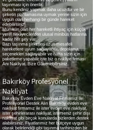
taşınması için önerilir.
Bunu kendiniz yapmak daha ucuzdur ve bir
şirketin planlamasına uymak yerine sizin için
uygun olan herhangi bir günde hareket
edebilirsiniz.
Mümkün olan her hareketli ihtiyaç için küçük
yerel nakliyecilerden ulusal minibüs hatlarına
kadar her şey var.
Bazı taşınma şirketleri uzun mesafeli
hareketlere uyum sağlayabilir, depolama
seçenekleri sağlayabilir ve hatta sizin için
paketleme yapabilir işte biz o nakliye firması
Anı Nakliyat. Bize Güvenebilirsiniz.
Bakırköy Profesyonel
Nakliyat
Bakırköy Evden Eve Nakliyat Firmamız İle
Profesyonel Destek Alın Bakırköy evden eve
nakliyat firmamız ile ister evden eve nakliyat,
ister şehirlerarası nakliyat, isterseniz şehir dışı
nakliyat gibi birçok konularda bizlerden destek
alabilirsiniz. Fiyatlarımız her bütçeye uygun
olarak belirlendiği gibi taşınma tarihinizden bir