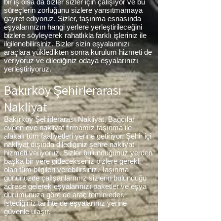
bir iş olsa da bizler sizler için çalışıyor ve bu
süreçlerin zorluğunu sizlere yansıtmamaya
gayret ediyoruz. Sizler, taşınma esnasında
eşyalarınızın hangi yerlere yerleştirileceğini
bizlere söyleyerek rahatlıkla farklı işleriniz ile
ilgilenebilirsiniz. Bizler sizin eşyalarınızı
araçlara yükledikten sonra kurulum hizmeti de
veriyoruz ve dilediğiniz odaya eşyalarınızı
yerleştiriyoruz.
Bakırköy Şehirlerarası
Nakliyat
Bakırköy Şehirlerarası Nakliyat, Bağcılar
evden eve nakliyat firmamız taşınma ile
alakalı tüm faaliyetleri yerine getiriyor. Şehir içi
nakliyat dışında dilediğiniz şehre nakliyat
hizmeti veriyoruz. Sizler bulunduğunuz yerden
başka bir yere gidecekseniz bizlere gerekli
olan tüm bilgileri verebilirsiniz. Taşınma
gününüzde çalışanlarımız sizlerin bulunduğu
adrese gelerek eşyalarınızı paketler ve eşya
durumunuza göre de araç temin eder.
İstediğiniz tarihte de eşyalarınız yerine
güvenle ulaşır.