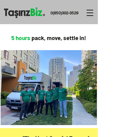
0(850)302-3529
5 hours
pack, move, settle in!