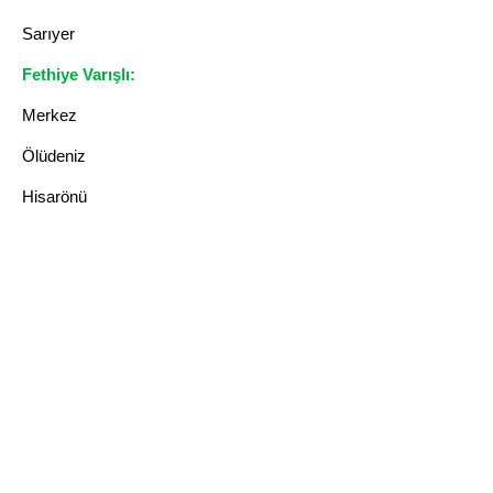
Sarıyer
Fethiye Varışlı:
Merkez
Ölüdeniz
Hisarönü
Çalış Plajı
❓ Sık Sorulan Sorular
İstanbul Fethiye nakliyat kaç gün sürer?
Genellikle aynı gün veya ertesi gün
teslim yapılır.
Eşyalarım sigortalı mı?
Evet, tüm taşımalarımız sigortalıdır.