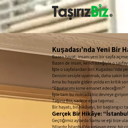
Kuşadası’nda Yeni Bir Ha
Bazen hayat, insanı yeni bir sayfa açm
Bazen de insan, kendi isteğiyle o sayfayı
İşte o sayfalardan biri: Kuşadası’nda yen
Denizin sesiyle uyanmak, daha sakin b
Ama bu hayale giden yolda en kritik sor
“Eşyalarımı kime emanet edeceğim?”
İşte tam bu noktada biz devreye giriyor
Taşırız Biz, sadece eşya taşımaz…
Bir hayatı, bir hikâyeyi, bir başlangıcı ta
Gerçek Bir Hikâye: “İstanbu
Geçtiğimiz aylarda Samu ve eşi bize ula
Yıllardır İstanbul’da yaşayan genç bir çif