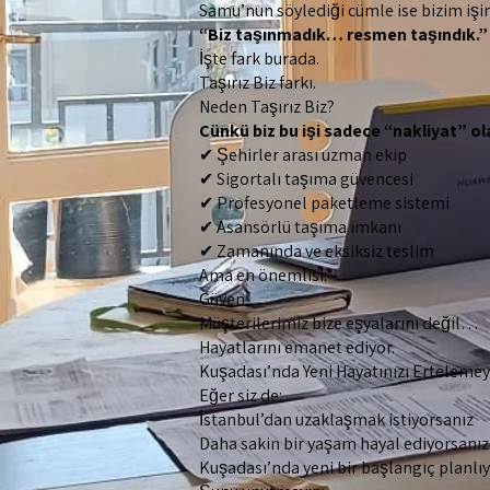
Samu’nun söylediği cümle ise bizim işim
“Biz taşınmadık… resmen taşındık.”
İşte fark burada.
Taşırız Biz farkı.
Neden Taşırız Biz?
Çünkü biz bu işi sadece “nakliyat” 
✔ Şehirler arası uzman ekip
✔ Sigortalı taşıma güvencesi
✔ Profesyonel paketleme sistemi
✔ Asansörlü taşıma imkanı
✔ Zamanında ve eksiksiz teslim
Ama en önemlisi:
Güven.
Müşterilerimiz bize eşyalarını değil…
Hayatlarını emanet ediyor.
Kuşadası’nda Yeni Hayatınızı Ertelemey
Eğer siz de:
İstanbul’dan uzaklaşmak istiyorsanız
Daha sakin bir yaşam hayal ediyorsanız
Kuşadası’nda yeni bir başlangıç planlı