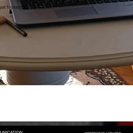
at firmasıdır.
 !
enilir nakliyat kuşadası, sigortalı ev taşıma kuşadası, taşırız biz nakliyat, kuşadası nakliyat firmaları, profesyonel evden eve nakliyat, asansörlü nakliyat kuşadası, ev taşıma hizmeti kuşadası, şehirler arası ev taşıma, uygun fiyatlı nakliyat kuşadası, kuşadası evden eve taşımacılık, ist
zlı ev taşıma hizmeti, güvenilir taşımacılık firması, istanbul kuşadası nakliyeci, ev eşyası taşıma firması, kuşadası evden eve nakliyat fiyat, sigortalı nakliye hizmeti, uygun fiyatlı ev taşıma, profesyonel paketleme hizmeti, nakliyat firması istanbul kuşadası, şehir içi ve şehirler arası nak
 arası taşımacılık kuşadası, kuşadası evden eve taşıma fiyatları, istanbul nakliyat firmaları, kuşadası ev taşıma şirketi, güvenilir ev taşıma ekibi, asansörlü ev taşıma kuşadası, kuşadası nakliye firması önerisi, profesyonel ev taşıma hizmeti, taşınma firması istanbul kuşadası, evden eve nak
ğı hizmeti, istanbul kuşadası ev taşıma süreci, ev taşıma için nakliyat firması, marangozlu nakliyat kuşadası, sigortalı taşımacılık hizmeti kuşadası, ekonomik evden eve nakliyat, profesyonel şehirler arası taşıma, kuşadası nakliye fiyatları, kuşadası ev taşıma uzmanı, ev taşıma firması seçi
UNICATION