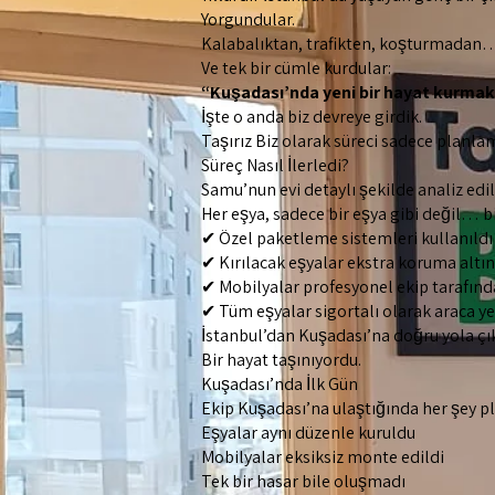
Yorgundular.
Kalabalıktan, trafikten, koşturmadan
Ve tek bir cümle kurdular:
“Kuşadası’nda yeni bir hayat kurma
İşte o anda biz devreye girdik.
Taşırız Biz olarak süreci sadece planla
Süreç Nasıl İlerledi?
Samu’nun evi detaylı şekilde analiz edil
Her eşya, sadece bir eşya gibi değil… bi
✔ Özel paketleme sistemleri kullanıldı
✔ Kırılacak eşyalar ekstra koruma altın
✔ Mobilyalar profesyonel ekip tarafın
✔ Tüm eşyalar sigortalı olarak araca yer
İstanbul’dan Kuşadası’na doğru yola ç
Bir hayat taşınıyordu.
Kuşadası’nda İlk Gün
Ekip Kuşadası’na ulaştığında her şey pla
Eşyalar aynı düzenle kuruldu
Mobilyalar eksiksiz monte edildi
Tek bir hasar bile oluşmadı