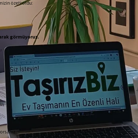
izin özeti oldu:
olarak görmüyoruz.
in
yorsanız