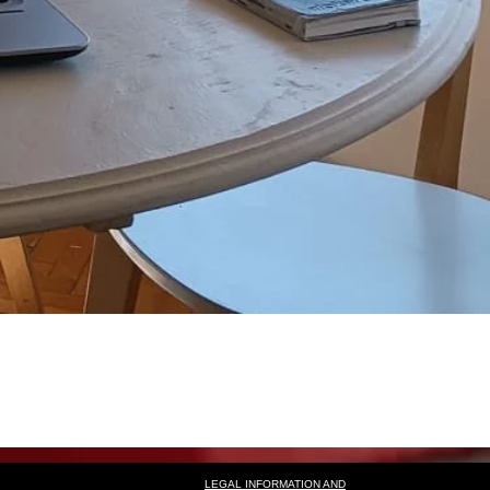
anbul kuşadası ev taşıma fiyatları, ev taşıma şirketleri kuşadası, güvenli eşya taşıma, mobilya taşıma hizmeti, parça eşya taşıma kuşadası, full paket nakliyat hizmeti, kuşadası nakliyat fiyatları, izmir kuşadası nakliyat, istanbul
liyat, taşınma hizmeti kuşadası, ev taşıma organizasyonu, marangozlu ev taşıma, kuşadası nakliyat fiyatları 2026, kuşadası nakliye firması, istanbul kuşadası ev taşıma firması, güvenli nakliye hizmeti, ev taşıma kampanyaları, hızlı
liyat kampanyası, mobilya demontaj montaj hizmeti, kırılacak eşya paketleme, ev taşıma sigortası, istanbuldan kuşadasına nakliyat firması, kuşadası şehirler arası taşımacılık, istanbul kuşadası taşımacılık firması, uygun fiyat
mi, güvenli paketli nakliyat, istanbul kuşadası taşınma hizmeti, ev taşıma referanslı firma, kuşadası nakliyat hizmeti, kuşadası ev taşıma çözümleri
LEGAL INFORMATION AND