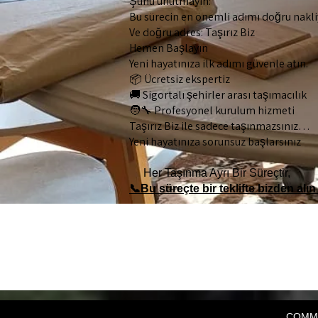
Şunu unutmayın:
Bu sürecin en önemli adımı doğru nakliy
Ve doğru adres: Taşırız Biz
Hemen Başlayın
Yeni hayatınıza ilk adımı güvenle atın.
📦 Ücretsiz ekspertiz
🚚 Sigortalı şehirler arası taşımacılık
🧑‍🔧 Profesyonel kurulum hizmeti
Taşırız Biz ile sadece taşınmazsınız…
Yeni hayatınıza sorunsuz başlarsınız
Her Taşınma Ayrı Bir Süreçtir,
📞
Bu süreçte bir teklifte bizden alın
kuşadası evden eve nakliyat, istanbul kuşadası nakliyat, şehirler arası nakliyat kuşadası, kuşadası ev taşıma firması, kuşadası yeni hayat taşınma, kuşadası taşınma hizmeti, istanbuldan kuşadasına taşınma, kuşadası ev taşıma fiyatları, güv
kuşadası nakliye ücretleri, profesyonel taşımacılık hizmeti, kırılacak eşya taşıma, ambalajlı ev taşıma, marangozlu nakliyat hizmeti, şehirler arası taşımacılık firması, kuşadası şehirler arası nakliyat, evden eve nakliyat fiyat hesaplama, hı
şehirler arası nakliyat, eşya paketleme hizmeti, taşınma planlama hizmeti, profesyonel nakliyat ekibi, kuşadası ev taşıma firmaları, kuşadası taşımacılık, sigortalı evden eve nakliyat, ev taşıma çözümleri, ekonomik nakliyat hizmeti, şehirler
nakliyat istanbul kuşadası, ev taşıma süreci nasıl işler, nakliyat firması önerileri kuşadası, profesyonel taşıma hizmetleri, kuşadası ev taşıma fiyat hesaplama, kuşadası ev taşıma planlama, güvenli şehirler arası nakliye, taşınma danışmanlı
COMM