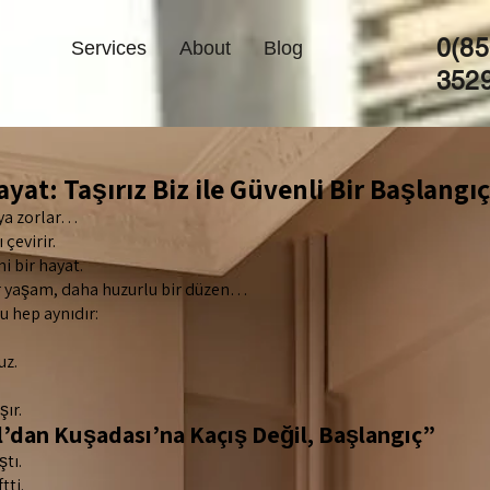
0(85
Services
About
Blog
352
yat: Taşırız Biz ile Güvenli Bir Başlangıç
aya zorlar…
 çevirir.
i bir hayat.
ir yaşam, daha huzurlu bir düzen…
u hep aynıdır:
uz.
şır.
l’dan Kuşadası’na Kaçış Değil, Başlangıç”
ştı.
tti.