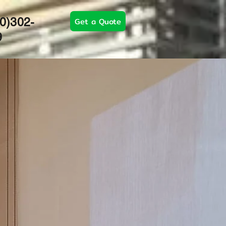
Get a Quote
0)302-
9