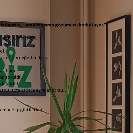
…
k istiyoruz… ama taşınma gözümüzü korkutuyor.”
madık, sahiplendik.
di.
r anı gibi değerlendirildi.
a alındı
dan söküldü
leştirildi
ıkan araçta sadece eşyalar yoktu…
nlandığı gibi ilerledi.