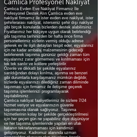
Çamlıca
Profesyonel Nakliyat
Çamlıca Evden Eve Nakliyat Firmamız İle
Profesyonel Destek Alın Çamlıca evden eve
nakliyat firmamız ile ister evden eve nakliyat, ister
şehirlerarası nakliyat, isterseniz şehir dışı nakliyat
gibi birçok konularda bizlerden destek alabilirsiniz.
Fiyatlarımız her bütçeye uygun olarak belirlendiği
gibi taşınma tarihinizden bir hafta önce firma
personellerimiz sizlerin vermiş olduğu adrese
gelerek ev ile ilgili detayları tespit eder, eşyalarınız
için ne kadar ambalaj malzemesinin gideceği
belirlenerek taşınma gününüz geldiği zaman tüm
eşyalarınız zarar görmemesi ve kırılmaması için
tek tek sarılır ve kolilere yerleştirilir.
Özenle ve dikkatli bir şekilde eşyalarınız
sarıldığından dolayı kırılma, aşınma ve benzeri
gibi durumlarla karşılaşmanız mümkün değildir,
sizlerde eşyalarınızı dilediğiniz zaman diliminde
taşınması için firmamız ile iletişime geçerek
taşınma işlemlerinizi programlayarak
taşıtabilirsiniz.
Çamlıca nakliyat faaliyetlerimiz ile sizlere 7/24
hizmet veriyor ve eşyalarınızın güvenle
taşınmasına olanak sağlıyoruz. Taşınma
hizmetlerinin kolay bir şekilde gerçekleştirilmesi
için her geçen gün ne yapabiliriz diye düşünüyor
ve her taşınma işlemlerinde yapılan en ufak
hatanın tekrarlanmaması için kendimizi
geliştiriyoruz. Kadromuz alanında uzman