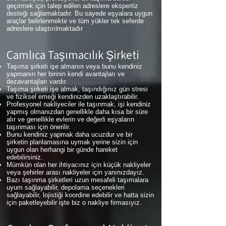
geçirmek için talep edilen adreslere ekspertiz
desteği sağlamaktadır. Bu sayede eşyalara uygun
araçlar belirlenmekte ve tüm yükler tek seferde
adreslere ulaştırılmaktadır
Çamlıca
Taşımacılık Şirketi
Taşıma şirketi işe almanın veya bunu kendiniz
yapmanın her birinin kendi avantajları ve
dezavantajları vardır.
Taşıma şirketi işe almak, taşındığınız gün stresi
ve fiziksel emeği kendinizden uzaklaştırabilir.
Profesyonel nakliyeciler ile taşınmak, işi kendiniz
yapmış olmanızdan genellikle daha kısa bir süre
alır ve genellikle evlerin ve değerli eşyaların
taşınması için önerilir.
Bunu kendiniz yapmak daha ucuzdur ve bir
şirketin planlamasına uymak yerine sizin için
uygun olan herhangi bir günde hareket
edebilirsiniz.
Mümkün olan her ihtiyacınız için küçük nakliyeler
veya şehirler arası nakliyeler için yanınızdayız.
Bazı taşınma şirketleri uzun mesafeli taşımalara
uyum sağlayabilir, depolama seçenekleri
sağlayabilir, lojistiği koordine edebilir ve hatta sizin
için paketleyebilir işte biz o nakliye firmasıyız.