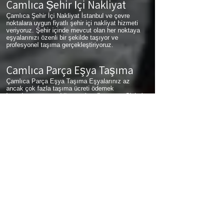
Çamlıca
Şehir İçi Nakliyat
Çamlıca Şehir İçi Nakliyat İstanbul ve çevre
noktalara uygun fiyatlı şehir içi nakliyat hizmeti
veriyoruz. Şehir içinde mevcut olan her noktaya
eşyalarınızı özenli bir şekilde taşıyor ve
profesyonel taşıma gerçekleştiriyoruz.
Çamlıca
Parça Eşya Taşıma
Çamlıca Parça Eşya Taşıma Eşyalarınız az
ancak çok fazla taşıma ücreti ödemek
istemiyorsanız aradığınız adres firmamız. Sizlerin
ne kadar az eşyanız varsa taşınma maliyetinizde
bir o kadar düşer. Haftalık programımıza sizlerin
eşyalarını da ekleyerek en az 1 hafta içerisinde
eşyalarınızı parça olarak dilediğiniz noktaya
ulaştırıyoruz. Çamlıca
buzdolabı taşıma,
Çamlıca
koltuk taşıma,
Çamlıca
çamaşır makinası taşıma,
Çamlıca
tablo taşıma,
Çamlıca
Piyano Taşıma,
Çamlıca
Dolap Taşıma,
Çamlıca
bulaşık makinesi
taşıma,
Çamlıca
parça taşıma, eşya taşıma
Çamlıca
hizmetlerimiz devam etmektedir.
Çamlıca
Sigortalı Nakliyat
Çamlıca Sigortalı Nakliyat Taşıma ve nakliye
firması olarak eşyalarınızda meydana gelebilecek