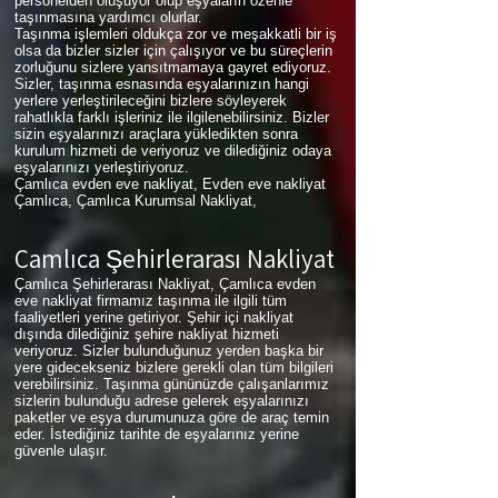
personelden oluşuyor olup eşyaların özenle
taşınmasına yardımcı olurlar.
Taşınma işlemleri oldukça zor ve meşakkatli bir iş
olsa da bizler sizler için çalışıyor ve bu süreçlerin
zorluğunu sizlere yansıtmamaya gayret ediyoruz.
Sizler, taşınma esnasında eşyalarınızın hangi
yerlere yerleştirileceğini bizlere söyleyerek
rahatlıkla farklı işleriniz ile ilgilenebilirsiniz. Bizler
sizin eşyalarınızı araçlara yükledikten sonra
kurulum hizmeti de veriyoruz ve dilediğiniz odaya
eşyalarınızı yerleştiriyoruz.
Çamlıca evden eve nakliyat, Evden eve nakliyat
Çamlıca, Çamlıca Kurumsal Nakliyat,
Çamlıca
Şehirlerarası Nakliyat
Çamlıca Şehirlerarası Nakliyat, Çamlıca evden
eve nakliyat firmamız taşınma ile ilgili tüm
faaliyetleri yerine getiriyor. Şehir içi nakliyat
dışında dilediğiniz şehire nakliyat hizmeti
veriyoruz. Sizler bulunduğunuz yerden başka bir
yere gidecekseniz bizlere gerekli olan tüm bilgileri
verebilirsiniz. Taşınma gününüzde çalışanlarımız
sizlerin bulunduğu adrese gelerek eşyalarınızı
paketler ve eşya durumunuza göre de araç temin
eder. İstediğiniz tarihte de eşyalarınız yerine
güvenle ulaşır.