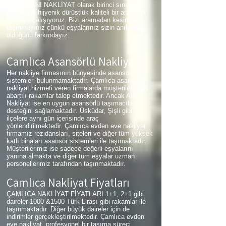
nakliyat ANI NAKLİYAT olarak birinci sınıf
kalitesiyle hijyenik dürüstlük kaliteli bir arada da
tutmaya çalışıyoruz. Bizi aramadan kesinlikle
taşınmayınız çünkü eşyalarınız sizin anılarınız
olduğunu farkındayız.
Çamlıca
Asansörlü Nakliyat
Her nakliye firmasının bünyesinde asansör
sistemleri bulunmamaktadır. Çamlıca asansörlü
nakliyat hizmeti veren firmalarda müşterilerinden
abartılı rakamlar talep etmektedir. Ancak Anı
Nakliyat ise en uygun asansörlü taşımacılık
desteğini sağlamaktadır. Üsküdar, Şişli gibi
ilçelere aynı gün içerisinde araç
yönlendirilmektedir. Çamlıca evden eve nakliyat
firmamız rezidansları, siteleri ve diğer tüm yüksek
katlı binaları asansör sistemleri ile taşımaktadır.
Müşterilerimiz ise sadece değerli eşyalarını
yanına almakta ve diğer tüm eşyalar uzman
personellerimiz tarafından taşınmaktadır.
Çamlıca
Nakliyat Fiyatları
ÇAMLICA NAKLİYAT FİYATLARI 1+1, 2+1 gibi
daireler 1000 &1500 Türk Lirası gibi rakamlar ile
taşınmaktadır. Diğer büyük daireler için de
indirimler gerçekleştirilmektedir. Çamlıca evden
eve nakliyat, profesyonel bir taşıma süreci