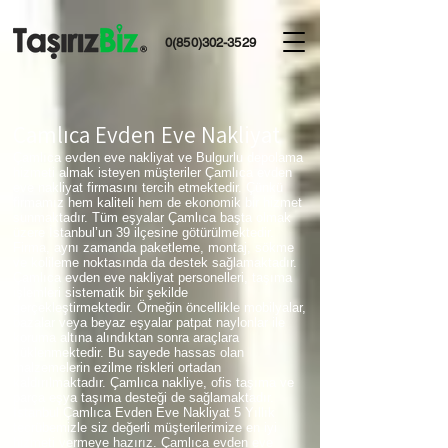
0(850)302-3529
Çamlıca Evden Eve Nakliyat
Çamlıca evden eve nakliyat ve Bulgurlu depolama
hizmeti almak isteyen müşteriler Çamlıca evden
eve nakliyat firmasını tercih etmektedir. Çünkü
firmamız hem kaliteli hem de ekonomik bir hizmet
sunmaktadır. Tüm eşyalar Çamlıca başta olmak
üzere İstanbul’un 39 ilçesine götürülmektedir.
Firma, aynı zamanda paketleme, montaj, sökme
ve kolileme noktasında da destek sağlamaktadır.
Çamlıca evden eve nakliyat personelleri, taşıma
işlemleri sistematik bir şekilde
gerçekleştirmektedir. Örneğin öncellikle mobilyalar,
bazalar veya beyaz eşyalar patpat naylonlar ile
koruma altına alındıktan sonra araçlara
yüklenmektedir. Bu sayede hassas olan
malzemelerin ezilme riskleri ortadan
kaldırılmaktadır. Çamlıca nakliye, ofis taşıma ve
parça eşya taşıma desteği de sağlamaktadır.
İstanbul Çamlıca Evden Eve Nakliyat 5 Yıllık
tecrübemizle siz değerli müşterilerimize en iyi
hizmeti vermeye hazırız. Çamlıca evden eve