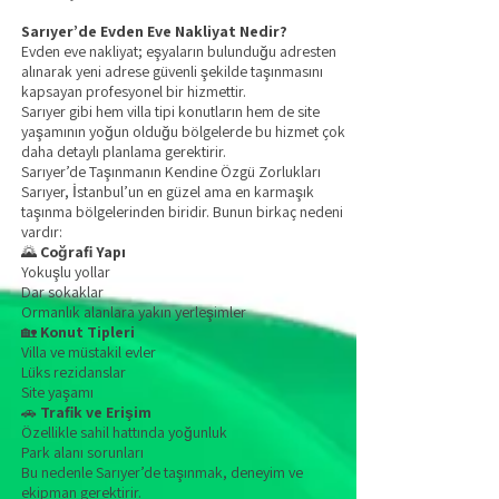
Sarıyer’de Evden Eve Nakliyat Nedir?
Evden eve nakliyat; eşyaların bulunduğu adresten
alınarak yeni adrese güvenli şekilde taşınmasını
kapsayan profesyonel bir hizmettir.
Sarıyer gibi hem villa tipi konutların hem de site
yaşamının yoğun olduğu bölgelerde bu hizmet çok
daha detaylı planlama gerektirir.
Sarıyer’de Taşınmanın Kendine Özgü Zorlukları
Sarıyer, İstanbul’un en güzel ama en karmaşık
taşınma bölgelerinden biridir. Bunun birkaç nedeni
vardır:
🌄
Coğrafi Yapı
Yokuşlu yollar
Dar sokaklar
Ormanlık alanlara yakın yerleşimler
🏡
Konut Tipleri
Villa ve müstakil evler
Lüks rezidanslar
Site yaşamı
🚗
Trafik ve Erişim
Özellikle sahil hattında yoğunluk
Park alanı sorunları
Bu nedenle Sarıyer’de taşınmak, deneyim ve
ekipman gerektirir.