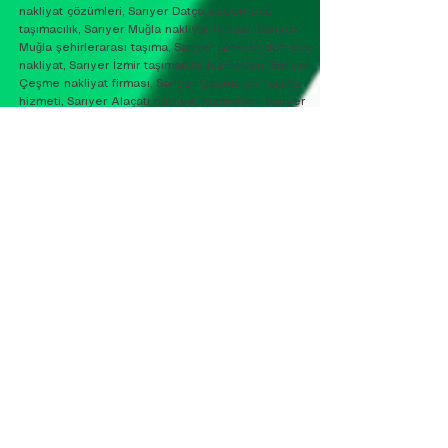
nakliyat çözümleri, Sarıyer Datça evden eve
taşımacılık, Sarıyer Muğla nakliyat firması, Sarıyer
Muğla şehirlerarası taşıma, Sarıyer İzmir evden eve
nakliyat, Sarıyer İzmir taşımacılık hizmetleri, Sarıyer
Çeşme nakliyat firması, Sarıyer Çeşme ev taşıma
hizmeti, Sarıyer Alaçatı nakliyat hizmetleri, Sarıyer
Ege bölgesi taşımacılık, Sarıyer Türkiye geneli
nakliyat, Sarıyer uzun mesafe nakliyat çözümleri,
Sarıyer güvenilir nakliye şirketi, Sarıyer uygun fiyatlı
ev taşıma, Sarıyer premium taşımacılık hizmeti,
Sarıyer sigortalı ev taşıma firması, Sarıyer kurumsal
nakliyat çözümleri, Sarıyer şehir dışı ev taşıma,
Sarıyer hızlı şehirlerarası nakliyat, Sarıyer
profesyonel eşya paketleme, Sarıyer mobilya taşıma
hizmeti, Sarıyer beyaz eşya taşıma, Sarıyer hassas
eşya taşımacılığı, Sarıyer piano taşıma hizmeti,
Sarıyer öğrenci evi taşıma, Sarıyer yazlık ev taşıma
hizmeti, Sarıyer sezonluk taşımacılık, Sarıyer lüks
konut taşıma, Sarıyer rezidans taşımacılık, Sarıyer
komple ev taşıma hizmeti, Sarıyer kapıdan kapıya
nakliyat, Sarıyer hızlı teslimat taşımacılığı, Sarıyer
planlı taşıma organizasyonu, Sarıyer uzman nakliyat
ekibi, Sarıyer deneyimli taşıma firması, Sarıyer
müşteri memnuniyeti odaklı nakliyat, Sarıyer
ekonomik şehirlerarası taşıma, Sarıyer güvenli uzun