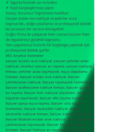
✔ Sigorta hizmeti var mı bakın
✔ Fiyat karşılaştırması yapın
Sonuç: Sorunsuz Taşınmanın Anahtarı
Sarıyer evden eve nakliyat ve şehirler arası
taşımacılık, doğru planlama ve profesyonel destek
ile sorunsuz bir sürece dönüşebilir.
Doğru firma ile çalışarak hem zaman kazanır hem
de eşyalarınızı güvenle taşırsınız.
Yeni yaşamınıza huzurlu bir başlangıç yapmak için
profesyonel destek şarttır.
SEO Anahtar Kelimeler
sarıyer evden eve nakliyat, sarıyer şehirler arası
nakliyat, istanbul sarıyer ev taşıma, sarıyer nakliyat
firması, şehirler arası taşımacılık, eşya depolama
hizmeti, Sarıyer evden eve nakliyat, Sarıyer
şehirlerarası nakliyat, Sarıyer taşımacılık hizmetleri,
Sarıyer profesyonel nakliye firması, Sarıyer güvenli
ev taşıma, Sarıyer hızlı nakliyat çözümleri, Sarıyer
sigortalı taşımacılık, Sarıyer ofis taşıma hizmeti,
Sarıyer parça eşya taşıma, Sarıyer villa taşıma
hizmetleri, Sarıyer asansörlü nakliyat, Sarıyer
ekonomik nakliyat firması, Sarıyer kaliteli taşımacılık,
Sarıyer Bodrum evden eve nakliyat, Sarıyer Bodrum
şehirlerarası taşımacılık, Sarıyer Fethiye nakliyat
hizmeti, Sarıyer Fethiye ev taşıma, Sarıyer Datça