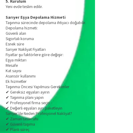
5. Kurulum
Yeni evde teslim edilir.
Sarıyer Eşya Depolama Hizmeti
Taşınma sürecinde depolama ihtiyacı doğabilir.
Depolama hizmeti:
Güvenli alan
Sigortalı koruma
Esnek süre
Sarıyer Nakliyat Fiyatları
Fiyatlar şu faktörlere göre değişir:
Eşya miktarı
Mesafe
Kat sayısı
Asansör kullanımı
Ek hizmetler
Taşınma Öncesi Yapılması Gerekenler
✔ Gereksiz eşyaları ayırın
✔ Taşınma planı yapın
✔ Profesyonel firma seçin
✔ Değerli eşyaları ayrı paketleyin
Sarıyer’de Neden Profesyonel Nakliyat?
✔ Zaman tasarrufu
✔ Güvenli taşıma
✔ Planlı süreç