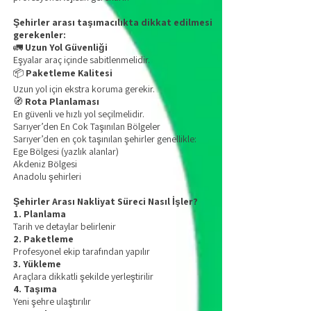
Şehirler arası taşımacılıkta dikkat edilmesi
gerekenler:
🚛
Uzun Yol Güvenliği
Eşyalar araç içinde sabitlenmelidir.
📦
Paketleme Kalitesi
Uzun yol için ekstra koruma gerekir.
🧭
Rota Planlaması
En güvenli ve hızlı yol seçilmelidir.
Sarıyer’den En Çok Taşınılan Bölgeler
Sarıyer’den en çok taşınılan şehirler genellikle:
Ege Bölgesi (yazlık alanlar)
Akdeniz Bölgesi
Anadolu şehirleri
Şehirler Arası Nakliyat Süreci Nasıl İşler?
1. Planlama
Tarih ve detaylar belirlenir
2. Paketleme
Profesyonel ekip tarafından yapılır
3. Yükleme
Araçlara dikkatli şekilde yerleştirilir
4. Taşıma
Yeni şehre ulaştırılır