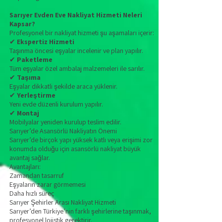
Sarıyer Evden Eve Nakliyat Hizmeti Neleri
Kapsar?
Profesyonel bir nakliyat hizmeti şu aşamaları içerir:
✔
Ekspertiz Hizmeti
Taşınma öncesi eşyalar incelenir ve plan yapılır.
✔
Paketleme
Tüm eşyalar özel ambalaj malzemeleri ile sarılır.
✔
Taşıma
Eşyalar dikkatli şekilde araca yüklenir.
✔
Yerleştirme
Yeni evde düzenli kurulum yapılır.
✔
Montaj
Mobilyalar yeniden kurulup teslim edilir.
Sarıyer’de Asansörlü Nakliyatın Önemi
Sarıyer’de birçok yapı yüksek katlı veya erişimi zor
konumda olduğu için asansörlü nakliyat büyük
avantaj sağlar.
Avantajları:
Zamandan tasarruf
Eşyaların zarar görmemesi
Daha hızlı süreç
Sarıyer Şehirler Arası Nakliyat Hizmeti
Sarıyer’den Türkiye’nin farklı şehirlerine taşınmak,
profesyonel lojistik gerektirir.