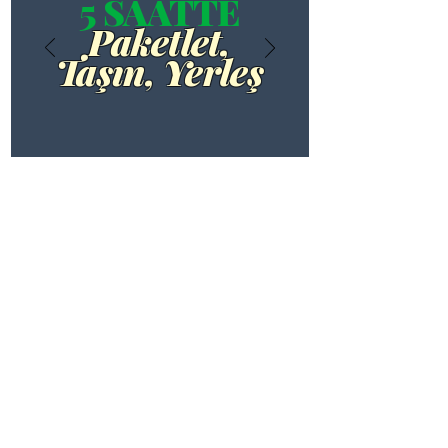
5 SAATTE
Paketlet,
Taşın, Yerleş
Güvenli Taşınma için Daha
Fazla Bilgi
FİYAT ALIN
Taşırızbiz sizin için tüm işleri
yapıyor.
Taşınmak herkes için stresli bir 
zamandır. Yaşayacak yeni bir yer 
bulmanız, eski evinizi toplamanız ve her 
Taşınma planınızı ve programınızı
şeyi güvenli bir şekilde taşımanız 