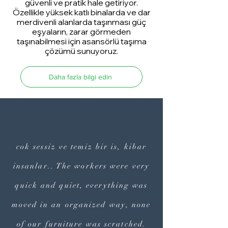
güvenli ve pratik hale getiriyor.
Özellikle yüksek katlı binalarda ve dar
merdivenli alanlarda taşınması güç
eşyaların, zarar görmeden
taşınabilmesi için asansörlü taşıma
çözümü sunuyoruz.
Daha fazla bilgi edin
cok sessiz ve temiz bir is, kibar
insanlar.. The workers were very
quick and quiet, everything was
moved in an organized way, none
of our furniture was scratched.