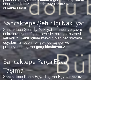
eder. İstediğiniz tarihte de eşyalarınız yerine
güvenle ulaşır.
Sancaktepe Şehir İçi Nakliyat
Sancaktepe Şehir İçi Nakliyat İstanbul ve çevre
noktalara uygun fiyatlı şehir içi nakliyat hizmeti
veriyoruz. Şehir içinde mevcut olan her noktaya
eşyalarınızı özenli bir şekilde taşıyor ve
profesyonel taşıma gerçekleştiriyoruz.
Sancaktepe Parça Eşya
Taşıma
Sancaktepe Parça Eşya Taşıma Eşyalarınız az
ancak çok fazla taşıma ücreti ödemek
istemiyorsanız aradığınız adres firmamız. Sizlerin
ne kadar az eşyanız varsa taşınma maliyetinizde
bir o kadar düşer. Haftalık programımıza sizlerin
eşyalarını da ekleyerek en az 1 hafta içerisinde
eşyalarınızı parça olarak dilediğiniz noktaya
ulaştırıyoruz. Sancaktepe
buzdolabı taşıma,
Sancaktepe
koltuk taşıma,
Sancaktepe
çamaşır
makinası taşıma,
Sancaktepe
tablo taşıma,
Sancaktepe
Piyano Taşıma,
Sancaktepe
Dolap
Taşıma,
Sancaktepe
bulaşık makinesi taşıma,