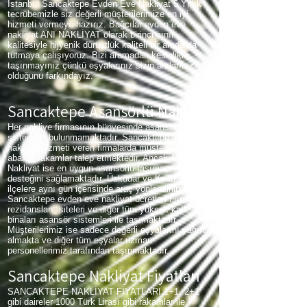
İstanbul Sancaktepe Evden Eve Nakliyat 5 Yıllık
tecrübemizle siz değerli müşterilerimize en iyi
hizmeti vermeye hazırız. Bağcılar evden eve
nakliyat ANI NAKLİYAT olarak birinci sınıf
kalitesiyle hijyenik dürüstlük kaliteli bir arada da
tutmaya çalışıyoruz. Bizi aramadan kesinlikle
taşınmayınız çünkü eşyalarınız sizin anılarınız
olduğunu farkındayız.
Sancaktepe Asansörlü Nakliyat
Her nakliye firmasının bünyesinde asansör
sistemleri bulunmamaktadır. Sancaktepe asansörlü
nakliyat hizmeti veren firmalarda müşterilerinden
abartılı rakamlar talep etmektedir. Ancak Anı
Nakliyat ise en uygun asansörlü taşımacılık
desteğini sağlamaktadır. Üsküdar ve Kadıköy gibi
ilçelere aynı gün içerisinde araç yönlendirilmektedir.
Sancaktepe evden eve nakliyat ücretleri firmamız
rezidansları, siteleri ve diğer tüm yüksek katlı
binaları asansör sistemleri ile taşımaktadır.
Müşterilerimiz ise sadece değerli eşyalarını yanına
almakta ve diğer tüm eşyalar uzman
personellerimiz tarafından taşınmaktadır.
Sancaktepe Nakliyat Fiyatları
SANCAKTEPE NAKLİYAT FİYATLARI 1+1, 2+1
gibi daireler 1000 Türk Lirası gibi rakamlar ile