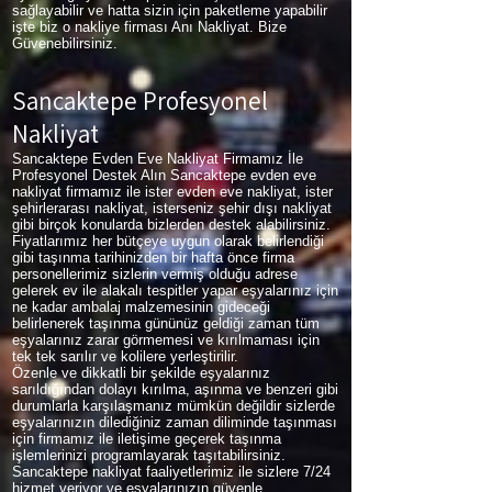
sağlayabilir ve hatta sizin için paketleme yapabilir
işte biz o nakliye firması Anı Nakliyat. Bize
Güvenebilirsiniz.
Sancaktepe Profesyonel
Nakliyat
Sancaktepe Evden Eve Nakliyat Firmamız İle
Profesyonel Destek Alın Sancaktepe evden eve
nakliyat firmamız ile ister evden eve nakliyat, ister
şehirlerarası nakliyat, isterseniz şehir dışı nakliyat
gibi birçok konularda bizlerden destek alabilirsiniz.
Fiyatlarımız her bütçeye uygun olarak belirlendiği
gibi taşınma tarihinizden bir hafta önce firma
personellerimiz sizlerin vermiş olduğu adrese
gelerek ev ile alakalı tespitler yapar eşyalarınız için
ne kadar ambalaj malzemesinin gideceği
belirlenerek taşınma gününüz geldiği zaman tüm
eşyalarınız zarar görmemesi ve kırılmaması için
tek tek sarılır ve kolilere yerleştirilir.
Özenle ve dikkatli bir şekilde eşyalarınız
sarıldığından dolayı kırılma, aşınma ve benzeri gibi
durumlarla karşılaşmanız mümkün değildir sizlerde
eşyalarınızın dilediğiniz zaman diliminde taşınması
için firmamız ile iletişime geçerek taşınma
işlemlerinizi programlayarak taşıtabilirsiniz.
Sancaktepe nakliyat faaliyetlerimiz ile sizlere 7/24
hizmet veriyor ve eşyalarınızın güvenle