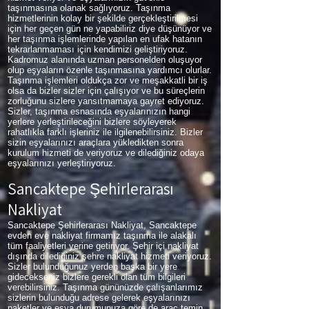
taşınmasına olanak sağlıyoruz. Taşınma
hizmetlerinin kolay bir şekilde gerçekleştirilmesi
için her geçen gün ne yapabiliriz diye düşünüyor ve
her taşınma işlemlerinde yapılan en ufak hatanın
tekrarlanmaması için kendimizi geliştiriyoruz.
Kadromuz alanında uzman personelden oluşuyor
olup eşyaların özenle taşınmasına yardımcı olurlar.
Taşınma işlemleri oldukça zor ve meşakkatli bir iş
olsa da bizler sizler için çalışıyor ve bu süreçlerin
zorluğunu sizlere yansıtmamaya gayret ediyoruz.
Sizler, taşınma esnasında eşyalarınızın hangi
yerlere yerleştirileceğini bizlere söyleyerek
rahatlıkla farklı işleriniz ile ilgilenebilirsiniz. Bizler
sizin eşyalarınızı araçlara yükledikten sonra
kurulum hizmeti de veriyoruz ve dilediğiniz odaya
eşyalarınızı yerleştiriyoruz.
Sancaktepe Şehirlerarası
Nakliyat
Sancaktepe Şehirlerarası Nakliyat, Sancaktepe
evden eve nakliyat firmamız taşınma ile alakalı
tüm faaliyetleri yerine getiriyor. Şehir içi nakliyat
dışında dilediğiniz şehre nakliyat hizmeti veriyoruz.
Sizler bulunduğunuz yerden başka bir yere
gidecekseniz bizlere gerekli olan tüm bilgileri
verebilirsiniz. Taşınma gününüzde çalışanlarımız
sizlerin bulunduğu adrese gelerek eşyalarınızı
paketler ve eşya durumunuza göre de araç temin