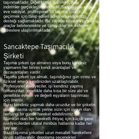
taşınmaktadır. Diğer büyük daireler için de
indirimler gerçekleştirilmektedir. Sancaktepe evden
eve nakliyat, profesyonel bir taşıma süreci
geçirmek için talep edilen adreslere ekspertiz
desteği sağlamaktadır. Bu sayede eşyalara uygun
araçlar belirlenmekte ve tüm yükler tek seferde
adreslere ulaştırılmaktadır
Sancaktepe Taşımacılık
Şirketi
Taşıma şirketi işe almanın veya bunu kendiniz
yapmanın her birinin kendi avantajları ve
dezavantajları vardır.
Taşıma şirketi işe almak, taşındığınız gün stresi ve
fiziksel emeği kendinizden uzaklaştırabilir.
Profesyonel nakliyeciler, işi kendiniz yapmış
olmanızdan genellikle daha kısa bir süre alır ve
genellikle evlerin ve değerli eşyaların taşınması
için önerilir.
Bunu kendiniz yapmak daha ucuzdur ve bir şirketin
planlamasına uymak yerine sizin için uygun olan
herhangi bir günde hareket edebilirsiniz.
Mümkün olan her hareketli ihtiyaç için küçük yerel
nakliyecilerden ulusal minibüs hatlarına kadar her
şey var.
Bazı taşınma şirketleri uzun mesafeli hareketlere
uyum sağlayabilir, depolama seçenekleri