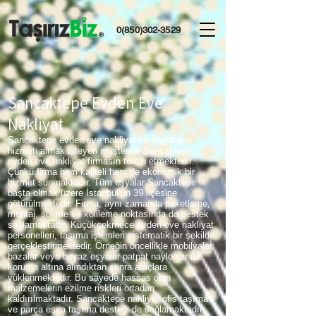
0(850)302-3529
Sancaktepe Evden Eve
Nakliyat
Sancaktepe evden eve nakliyat ve depolama
hizmeti almak isteyen müşteriler Sancaktepe
evden eve nakliyat firmasın tercih etmektedir.
Çünkü firma hem kaliteli hem de ekonomik bir
hizmet sunmaktadır. Tüm eşyalar Sancaktepe
başta olmak üzere İstanbul’un 39 ilçesine
götürülmektedir. Firma, aynı zamanda paketleme,
montaj, sökme ve kolileme noktasında da destek
sağlamaktadır. Küçükçekmece evden eve nakliyat
personelleri, taşıma işlemleri sistematik bir şekilde
gerçekleştirmektedir. Örneğin öncellikle mobilyalar,
bazalar veya beyaz eşyalar patpat naylonlar ile
koruma altına alındıktan sonra araçlara
yüklenmektedir. Bu sayede hassas olan
malzemelerin ezilme riskleri ortadan
kaldırılmaktadır. Sancaktepe nakliye, ofis taşıma
ve parça eşya taşıma desteği de sağlamaktadır.