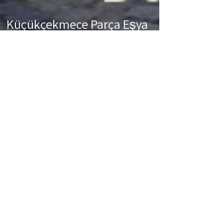
Küçükçekmece Parça Eşya
Taşıma
Küçükçekmece Parça Eşya Taşıma
Eşyalarınız az ancak çok fazla taşıma ücreti
ödemek istemiyorsanız aradığınız adres
firmamız. Sizlerin ne kadar az eşyanız varsa
taşınma maliyetinizde bir o kadar düşer.
Haftalık programımıza sizlerin eşyalarını da
ekleyerek en az 1 hafta içerisinde
eşyalarınızı parça olarak dilediğiniz noktaya
ulaştırıyoruz. Küçükçekmece
buzdolabı
taşıma,
Küçükçekmece
koltuk taşıma,
Küçükçekmece
çamaşır makinası taşıma,
Küçükçekmece
tablo taşıma,
Küçükçekmece
Piyano Taşıma,
Küçükçekmece
Dolap Taşıma,
Küçükçekmece
bulaşık makinesi taşıma,
Küçükçekmece
parça taşıma, eşya taşıma
Küçükçekmece
hizmetlerimiz devam
etmektedir.