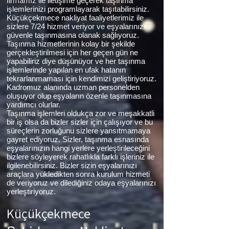
firmamız ile iletişime geçerek taşınma
işlemlerinizi programlayarak taşıtabilirsiniz.
Küçükçekmece nakliyat faaliyetlerimiz ile
sizlere 7/24 hizmet veriyor ve eşyalarınızın
güvenle taşınmasına olanak sağlıyoruz.
Taşınma hizmetlerinin kolay bir şekilde
gerçekleştirilmesi için her geçen gün ne
yapabiliriz diye düşünüyor ve her taşınma
işlemlerinde yapılan en ufak hatanın
tekrarlanmaması için kendimizi geliştiriyoruz.
Kadromuz alanında uzman personelden
oluşuyor olup eşyaların özenle taşınmasına
yardımcı olurlar.
Taşınma işlemleri oldukça zor ve meşakkatli
bir iş olsa da bizler sizler için çalışıyor ve bu
süreçlerin zorluğunu sizlere yansıtmamaya
gayret ediyoruz. Sizler, taşınma esnasında
eşyalarınızın hangi yerlere yerleştirileceğini
bizlere söyleyerek rahatlıkla farklı işleriniz ile
ilgilenebilirsiniz. Bizler sizin eşyalarınızı
araçlara yükledikten sonra kurulum hizmeti
de veriyoruz ve dilediğiniz odaya eşyalarınızı
yerleştiriyoruz.
Küçükçekmece