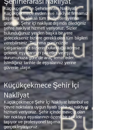
Şehirlerarası Nakliyat
Küçükçekmece Şehirlerarası Nakliyat,
Küçükçekmece evden eve nakliyat firmamız
taşınma ile alakalı tüm faaliyetleri yerine
getiriyor. Şehir içi nakliyat dışında dilediğiniz
şehre nakliyat hizmeti veriyoruz. Sizler
bulunduğunuz yerden başka bir yere
gidecekseniz bizlere gerekli olan tüm bilgileri
verebilirsiniz. Taşınma gününüzde
çalışanlarımız sizlerin bulunduğu adrese
gelerek eşyalarınızı paketler ve eşya
durumunuza göre de araç temin eder.
İstediğiniz tarihte de eşyalarınız yerine
güvenle ulaşır.
Küçükçekmece Şehir İçi
Nakliyat
Küçükçekmece Şehir İçi Nakliyat İstanbul ve
çevre noktalara uygun fiyatlı şehir içi nakliyat
hizmeti veriyoruz. Şehir içinde mevcut olan
her noktaya eşyalarınızı özenli bir şekilde
taşıyor ve profesyonel taşıma
gerçekleştiriyoruz.