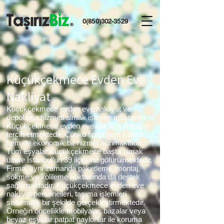
0(850)302-3529
Küçükçekmece Evden Eve
Nakliyat
Küçükçekmece evden eve nakliyat ve
depolama hizmeti almak isteyen müşteriler
Küçükçekmece evden eve nakliyat firmasın
tercih etmektedir. Çünkü firma hem kaliteli
hem de ekonomik bir hizmet sunmaktadır.
Tüm eşyalar Küçükçekmece başta olmak
üzere İstanbul’un 39 ilçesine götürülmektedir.
Firma, aynı zamanda paketleme, montaj,
sökme ve kolileme noktasında da destek
sağlamaktadır. Küçükçekmece evden eve
nakliyat personelleri, taşıma işlemleri
sistematik bir şekilde gerçekleştirmektedir.
Örneğin öncellikle mobilyalar, bazalar veya
beyaz eşyalar patpat naylonlar ile koruma