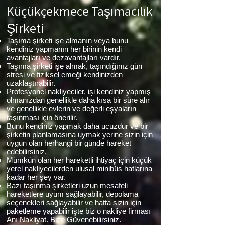
Küçükçekmece Taşımacılık
Şirketi
Taşıma şirketi işe almanın veya bunu
kendiniz yapmanın her birinin kendi
avantajları ve dezavantajları vardır.
Taşıma şirketi işe almak, taşındığınız gün
stresi ve fiziksel emeği kendinizden
uzaklaştırabilir.
Profesyonel nakliyeciler, işi kendiniz yapmış
olmanızdan genellikle daha kısa bir süre alır
ve genellikle evlerin ve değerli eşyaların
taşınması için önerilir.
Bunu kendiniz yapmak daha ucuzdur ve bir
şirketin planlamasına uymak yerine sizin için
uygun olan herhangi bir günde hareket
edebilirsiniz.
Mümkün olan her hareketli ihtiyaç için küçük
yerel nakliyecilerden ulusal minibüs hatlarına
kadar her şey var.
Bazı taşınma şirketleri uzun mesafeli
hareketlere uyum sağlayabilir, depolama
seçenekleri sağlayabilir ve hatta sizin için
paketleme yapabilir işte biz o nakliye firması
Anı Nakliyat. Bize Güvenebilirsiniz.