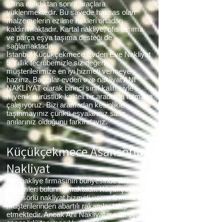
altına alındıktan sonra araçlara
yüklenmektedir. Bu sayede hassas olan
malzemelerin ezilme riskleri ortadan
kaldırılmaktadır. Kartal nakliye, ofis taşıma
ve parça eşya taşıma desteği de
sağlamaktadır.
İstanbul Küçükçekmece Evden Eve Nakliyat
5 Yıllık tecrübemizle siz değerli
müşterilerimize en iyi hizmeti vermeye
hazırız. Bağcılar evden eve nakliyat ANI
NAKLİYAT olarak birinci sınıf kalitesiyle
hijyenik dürüstlük kaliteli bir arada da tutmaya
çalışıyoruz. Bizi aramadan kesinlikle
taşınmayınız çünkü eşyalarınız sizin
anılarınız olduğunu farkındayız.
Küçükçekmece Asansörlü
Nakliyat
Her nakliye firmasının bünyesinde asansör
sistemleri bulunmamaktadır. Küçükçekmece
asansörlü nakliyat hizmeti veren firmalarda
müşterilerinden abartılı rakamlar talep
etmektedir. Ancak Anı Nakliyat ise en uygun