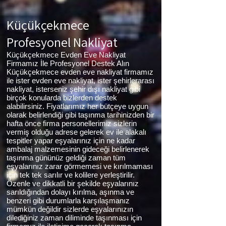
Küçükçekmece
Profesyonel Nakliyat
Küçükçekmece Evden Eve Nakliyat
Firmamız İle Profesyonel Destek Alın
Küçükçekmece evden eve nakliyat firmamız
ile ister evden eve nakliyat, ister şehirlerarası
nakliyat, isterseniz şehir dışı nakliyat gibi
birçok konularda bizlerden destek
alabilirsiniz. Fiyatlarımız her bütçeye uygun
olarak belirlendiği gibi taşınma tarihinizden bir
hafta önce firma personellerimiz sizlerin
vermiş olduğu adrese gelerek ev ile alakalı
tespitler yapar eşyalarınız için ne kadar
ambalaj malzemesinin gideceği belirlenerek
taşınma gününüz geldiği zaman tüm
eşyalarınız zarar görmemesi ve kırılmaması
için tek tek sarılır ve kolilere yerleştirilir.
Özenle ve dikkatli bir şekilde eşyalarınız
sarıldığından dolayı kırılma, aşınma ve
benzeri gibi durumlarla karşılaşmanız
mümkün değildir sizlerde eşyalarınızın
dilediğiniz zaman diliminde taşınması için