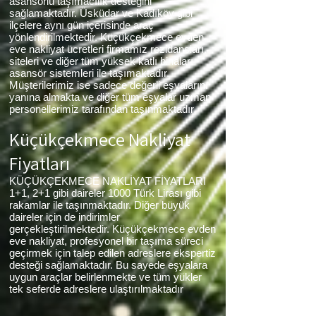
asansörlü taşımacılık desteğini
sağlamaktadır. Üsküdar ve Kadıköy gibi
ilçelere aynı gün içerisinde araç
yönlendirilmektedir. Küçükçekmece evden
eve nakliyat ücretleri firmamız rezidansları,
siteleri ve diğer tüm yüksek katlı binaları
asansör sistemleri ile taşımaktadır.
Müşterilerimiz ise sadece değerli eşyalarını
yanına almakta ve diğer tüm eşyalar uzman
personellerimiz tarafından taşınmaktadır.
Küçükçekmece Nakliyat
Fiyatları
KÜÇÜKÇEKMECE NAKLİYAT FİYATLARI
1+1, 2+1 gibi daireler 1000 Türk Lirası gibi
rakamlar ile taşınmaktadır. Diğer büyük
daireler için de indirimler
gerçekleştirilmektedir. Küçükçekmece evden
eve nakliyat, profesyonel bir taşıma süreci
geçirmek için talep edilen adreslere ekspertiz
desteği sağlamaktadır. Bu sayede eşyalara
uygun araçlar belirlenmekte ve tüm yükler
tek seferde adreslere ulaştırılmaktadır