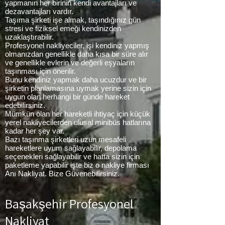
yapmanın her birinin kendi avantajları ve
dezavantajları vardır.
Taşıma şirketi işe almak, taşındığınız gün
stresi ve fiziksel emeği kendinizden
uzaklaştırabilir.
Profesyonel nakliyeciler, işi kendiniz yapmış
olmanızdan genellikle daha kısa bir süre alır
ve genellikle evlerin ve değerli eşyaların
taşınması için önerilir.
Bunu kendiniz yapmak daha ucuzdur ve bir
şirketin planlamasına uymak yerine sizin için
uygun olan herhangi bir günde hareket
edebilirsiniz.
Mümkün olan her hareketli ihtiyaç için küçük
yerel nakliyecilerden ulusal minibüs hatlarına
kadar her şey var.
Bazı taşınma şirketleri uzun mesafeli
hareketlere uyum sağlayabilir, depolama
seçenekleri sağlayabilir ve hatta sizin için
paketleme yapabilir işte biz o nakliye firması
Anı Nakliyat. Bize Güvenebilirsiniz.
Başakşehir Profesyonel
Nakliyat