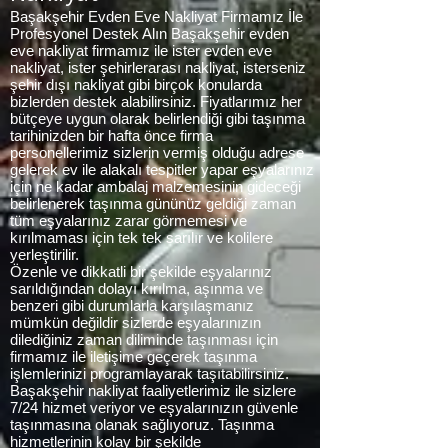
Başakşehir Evden Eve Nakliyat Firmamız İle
Profesyonel Destek Alın Başakşehir evden
eve nakliyat firmamız ile ister evden eve
nakliyat, ister şehirlerarası nakliyat, isterseniz
şehir dışı nakliyat gibi birçok konularda
bizlerden destek alabilirsiniz. Fiyatlarımız her
bütçeye uygun olarak belirlendiği gibi taşınma
tarihinizden bir hafta önce firma
personellerimiz sizlerin vermiş olduğu adrese
gelerek ev ile alakalı tespitler yapar eşyalarınız
için ne kadar ambalaj malzemesinin gideceği
belirlenerek taşınma gününüz geldiği zaman
tüm eşyalarınız zarar görmemesi ve
kırılmaması için tek tek sarılır ve kolilere
yerleştirilir.
Özenle ve dikkatli bir şekilde eşyalarınız
sarıldığından dolayı kırılma, aşınma ve
benzeri gibi durumlarla karşılaşmanız
mümkün değildir sizlerde eşyalarınızın
dilediğiniz zaman diliminde taşınması için
firmamız ile iletişime geçerek taşınma
işlemlerinizi programlayarak taşıtabilirsiniz.
Başakşehir nakliyat faaliyetlerimiz ile sizlere
7/24 hizmet veriyor ve eşyalarınızın güvenle
taşınmasına olanak sağlıyoruz. Taşınma
hizmetlerinin kolay bir şekilde