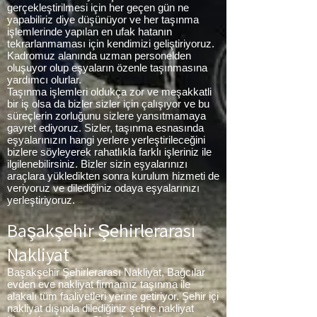
gerçekleştirilmesi için her geçen gün ne
yapabiliriz diye düşünüyor ve her taşınma
işlemlerinde yapılan en ufak hatanın
tekrarlanmaması için kendimizi geliştiriyoruz.
Kadromuz alanında uzman personelden
oluşuyor olup eşyaların özenle taşınmasına
yardımcı olurlar.
Taşınma işlemleri oldukça zor ve meşakkatli
bir iş olsa da bizler sizler için çalışıyor ve bu
süreçlerin zorluğunu sizlere yansıtmamaya
gayret ediyoruz. Sizler, taşınma esnasında
eşyalarınızın hangi yerlere yerleştirileceğini
bizlere söyleyerek rahatlıkla farklı işleriniz ile
ilgilenebilirsiniz. Bizler sizin eşyalarınızı
araçlara yükledikten sonra kurulum hizmeti de
veriyoruz ve dilediğiniz odaya eşyalarınızı
yerleştiriyoruz.
Başakşehir Şehirlerarası
Nakliyat
Başakşehir Şehirlerarası Nakliyat, Bağcılar
evden eve nakliyat firmamız taşınma ile
alakalı tüm faaliyetleri yerine getiriyor. Şehir içi
nakliyat dışında dilediğiniz şehre nakliyat