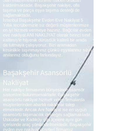
olan malzemelerin ezilme riskleri ortadan
kaldırılmaktadır. Başakşehir nakliye, ofis
taşıma ve parça eşya taşıma desteği de
sağlamaktadır.
İstanbul Başakşehir Evden Eve Nakliyat 5
Yıllık tecrübemizle siz değerli müşterilerimize
en iyi hizmeti vermeye hazırız. Bağcılar evden
eve nakliyat ANI NAKLİYAT olarak birinci sınıf
kalitesiyle hijyenik dürüstlük kaliteli bir arada
da tutmaya çalışıyoruz. Bizi aramadan
kesinlikle taşınmayınız çünkü eşyalarınız sizin
anılarınız olduğunu farkındayız.
Başakşehir Asansörlü
Nakliyat
Her nakliye firmasının bünyesinde asansör
sistemleri bulunmamaktadır. Başakşehir
asansörlü nakliyat hizmeti veren firmalarda
müşterilerinden abartılı rakamlar talep
etmektedir. Ancak Anı Nakliyat ise en uygun
asansörlü taşımacılık desteğini sağlamaktadır.
Üsküdar ve Kadıköy gibi ilçelere aynı gün
içerisinde araç yönlendirilmektedir. Başakşehir
evden eve nakliyat ücretleri firmamız