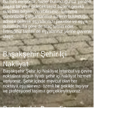
hizmeti veriyoruz. Sizler bulunduğunuz yerden
başka bir yere gidecekseniz bizlere gerekli
olan tüm bilgileri verebilirsiniz. Taşınma
gününüzde çalışanlarımız sizlerin bulunduğu
adrese gelerek eşyalarınızı paketler ve eşya
durumunuza göre de araç temin eder.
İstediğiniz tarihte de eşyalarınız yerine güvenle
ulaşır.
Başakşehir Şehir İçi
Nakliyat
Başakşehir Şehir İçi Nakliyat İstanbul ve çevre
noktalara uygun fiyatlı şehir içi nakliyat hizmeti
veriyoruz. Şehir içinde mevcut olan her
noktaya eşyalarınızı özenli bir şekilde taşıyor
ve profesyonel taşıma gerçekleştiriyoruz.
Başakşehir Parça Eşya
Taşıma
Başakşehir Parça Eşya Taşıma Eşyalarınız
az ancak çok fazla taşıma ücreti ödemek