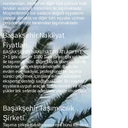
rezidansları, siteleri ve diğer tüm yüksek katlı
binaları asansör sistemleri ile taşımaktadır.
Müşterilerimiz ise sadece değerli eşyalarını
yanına almakta ve diğer tüm eşyalar uzman
personellerimiz tarafından taşınmaktadır.
Başakşehir Nakliyat
Fiyatları
BAŞAKŞEHİR NAKLİYAT FİYATLARI 1+1,
2+1 gibi daireler 1000 Türk Lirası gibi rakamlar
ile taşınmaktadır. Diğer büyük daireler için de
indirimler gerçekleştirilmektedir. Bağcılar
evden eve nakliyat, profesyonel bir taşıma
süreci geçirmek için talep edilen adreslere
ekspertiz desteği sağlamaktadır. Bu sayede
eşyalara uygun araçlar belirlenmekte ve tüm
yükler tek seferde adreslere ulaştırılmaktadır
Başakşehir Taşımacılık
Şirketi
Taşıma şirketi işe almanın veya bunu kendiniz