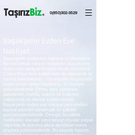
0(850)302-3529
Başakşehir Evden Eve
Nakliyat
Başakşehir evden eve nakliyat ve depolama
hizmeti almak isteyen müşteriler Başakşehir
evden eve nakliyat firmasın tercih etmektedir.
Çünkü firma hem kaliteli hem de ekonomik bir
hizmet sunmaktadır. Tüm eşyalar Başakşehir
başta olmak üzere İstanbul’un 39 ilçesine
götürülmektedir. Firma, aynı zamanda
paketleme, montaj, sökme ve kolileme
noktasında da destek sağlamaktadır.
Başakşehir evden eve nakliyat personelleri,
taşıma işlemleri sistematik bir şekilde
gerçekleştirmektedir. Örneğin öncellikle
mobilyalar, bazalar veya beyaz eşyalar patpat
naylonlar ile koruma altına alındıktan sonra
araçlara yüklenmektedir. Bu sayede hassas