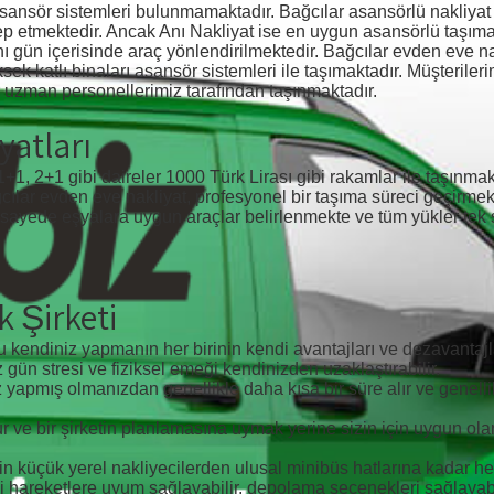
sansör sistemleri bulunmamaktadır. Bağcılar asansörlü nakliyat 
lep etmektedir. Ancak Anı Nakliyat ise en uygun asansörlü taşıma
ı gün içerisinde araç yönlendirilmektedir. Bağcılar evden eve nak
ksek katlı binaları asansör sistemleri ile taşımaktadır. Müşteriler
 uzman personellerimiz tarafından taşınmaktadır.
yatları
1 gibi daireler 1000 Türk Lirası gibi rakamlar ile taşınmakta
ğcılar evden eve nakliyat, profesyonel bir taşıma süreci geçirmek
 sayede eşyalara uygun araçlar belirlenmekte ve tüm yükler tek 
k Şirketi
 kendiniz yapmanın her birinin kendi avantajları ve dezavantajla
z gün stresi ve fiziksel emeği kendinizden uzaklaştırabilir.
z yapmış olmanızdan genellikle daha kısa bir süre alır ve genelli
ve bir şirketin planlamasına uymak yerine sizin için uygun ola
in küçük yerel nakliyecilerden ulusal minibüs hatlarına kadar he
i hareketlere uyum sağlayabilir, depolama seçenekleri sağlayabil