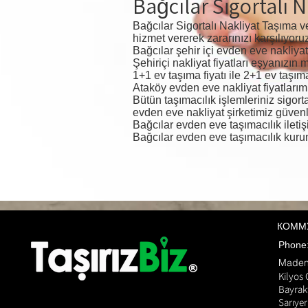
Bağcılar Sigortalı N
Bağcılar Sigortalı Nakliyat Taşıma v
hizmet vererek zararınızı karşılıyoru
Bağcılar şehir içi evden eve nakliyat 
Şehiriçi nakliyat fiyatları eşyanızı
1+1 ev taşıma fiyatı ile 2+1 ev taşıma 
Ataköy evden eve nakliyat fiyatlarımı
Bütün taşımacılık işlemleriniz sigor
evden eve nakliyat şirketimiz güvenli
Bağcılar evden eve taşımacılık ileti
Bağcılar evden eve taşımacılık kuru
КОММ
Phon
​Made
Kilyos
Bayrak
Sarıyer