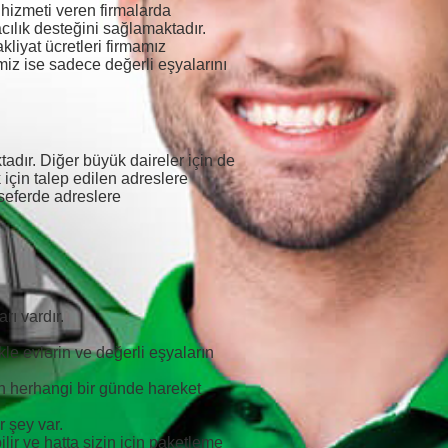
hizmeti veren firmalarda
cılık desteğini sağlamaktadır.
liyat ücretleri firmamız
imiz ise sadece değerli eşyalarını
dır. Diğer büyük daireler için de
 için talep edilen adreslere
seferde adreslere
rı vardır.
kle evlerin ve değerli eşyaların
n herhangi bir günde hareket
r şey var.
ir ve hatta sizin için paketleme