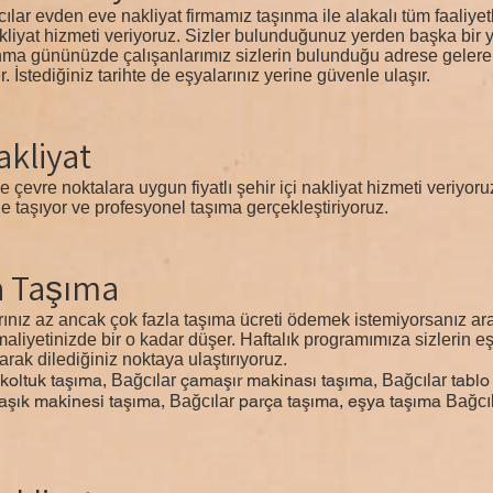
lar evden eve nakliyat firmamız taşınma ile alakalı tüm faaliyetler
akliyat hizmeti veriyoruz. Sizler bulunduğunuz yerden başka bir 
aşınma gününüzde çalışanlarımız sizlerin bulunduğu adrese gelere
İstediğiniz tarihte de eşyalarınız yerine güvenle ulaşır.
akliyat
ve çevre noktalara uygun fiyatlı şehir içi nakliyat hizmeti veriyor
de taşıyor ve profesyonel taşıma gerçekleştiriyoruz.
a Taşıma
nız az ancak çok fazla taşıma ücreti ödemek istemiyorsanız arad
liyetinizde bir o kadar düşer. Haftalık programımıza sizlerin e
larak dilediğiniz noktaya ulaştırıyoruz.
koltuk taşıma,
çamaşır makinası taşıma,
tablo
Bağcılar
Bağcılar
aşık makinesi taşıma,
parça taşıma, eşya taşıma
Bağcılar
Bağcı