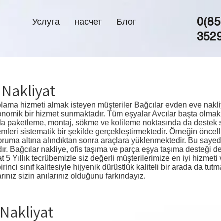
0(85
Услуга
насчет
Блог
352
 Nakliyat
lama hizmeti almak isteyen müşteriler Bağcılar evden eve nakliya
nomik bir hizmet sunmaktadır. Tüm eşyalar Avcılar başta olmak 
da paketleme, montaj, sökme ve kolileme noktasında da destek 
emleri sistematik bir şekilde gerçekleştirmektedir. Örneğin öncel
koruma altına alındıktan sonra araçlara yüklenmektedir. Bu say
dır. Bağcılar nakliye, ofis taşıma ve parça eşya taşıma desteği d
 5 Yıllık tecrübemizle siz değerli müşterilerimize en iyi hizmet
nci sınıf kalitesiyle hijyenik dürüstlük kaliteli bir arada da tu
ınız sizin anılarınız olduğunu farkındayız.
 Nakliyat