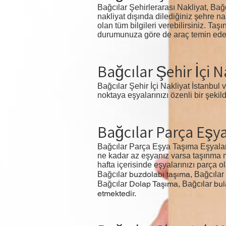
Bağcılar Şehirlerarası Nakliyat, Bağcı
nakliyat dışında dilediğiniz şehre n
olan tüm bilgileri verebilirsiniz. T
durumunuza göre de araç temin eder. 
Bağcılar Şehir İçi N
Bağcılar Şehir İçi Nakliyat İstanbul 
noktaya eşyalarınızı özenli bir şekil
Bağcılar Parça Eşy
Bağcılar Parça Eşya Taşıma Eşyaları
ne kadar az eşyanız varsa taşınma ma
hafta içerisinde eşyalarınızı parça o
buzdolabı taşıma,
Bağcılar
Bağcılar
Dolap Taşıma,
bul
Bağcılar
Bağcılar
etmektedir.