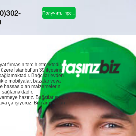
Получить предложение
0)302-
9
t firmasın tercih etmektedir.
üzere İstanbul’un 39 ilçesine
sağlamaktadır. Bağcılar evden
likle mobilyalar, bazalar veya
ede hassas olan malzemelerin
e sağlamaktadır.
i vermeye hazırız. Bağcılar evden
tmaya çalışıyoruz. Bizi aramadan