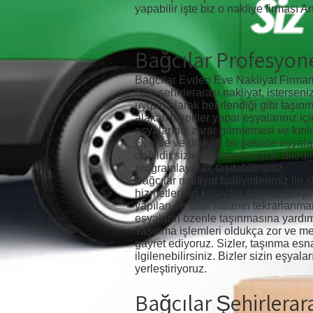
yapabilir işte biz o nakliye firması A
Bağcılar Profesyone
Bağcılar Evden Eve Nakliyat Firmamı
ister şehirlerarası nakliyat, istersen
uygun olarak belirlendiği gibi taşınm
alakalı tespitler yapar eşyalarınız
eşyalarınız zarar görmemesi ve kırılmam
Özenle ve dikkatli bir şekilde eşyal
değildir sizlerde eşyalarınızın diled
programlayarak taşıtabilirsiniz.
Bağcılar nakliyat faaliyetlerimiz il
hizmetlerinin kolay bir şekilde gerç
yapılan en ufak hatanın tekrarlanma
eşyaların özenle taşınmasına yardımc
Taşınma işlemleri oldukça zor ve meş
gayret ediyoruz. Sizler, taşınma esnas
ilgilenebilirsiniz. Bizler sizin eşya
yerleştiriyoruz.
Bağcılar Şehirlerar