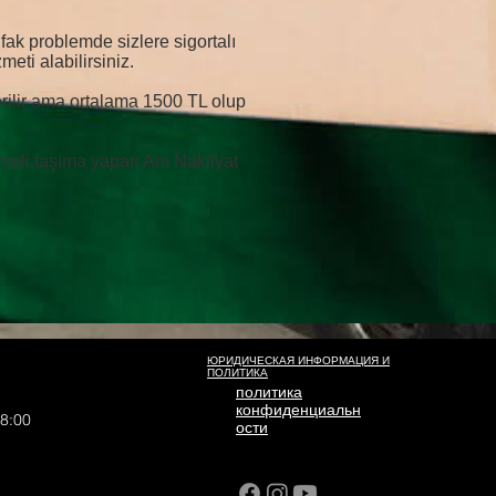
fak problemde sizlere sigortalı
eti alabilirsiniz.
verilir ama ortalama 1500 TL olup
şmeli taşıma yapan Anı Nakliyat
ЮРИДИЧЕСКАЯ ИНФОРМАЦИЯ И
ПОЛИТИКА
политика
конфиденциальн
18:00
ости