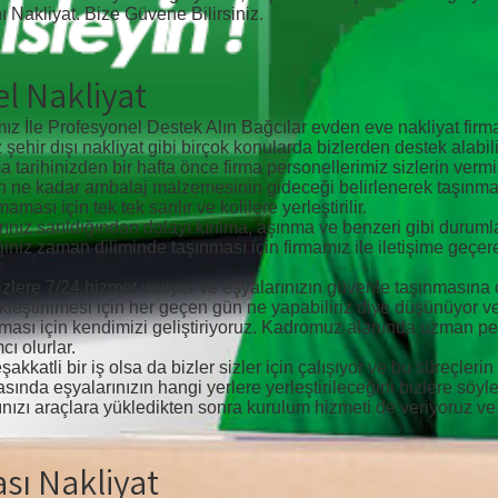
nı Nakliyat. Bize Güvene Bilirsiniz.
l Nakliyat
z İle Profesyonel Destek Alın Bağcılar evden eve nakliyat firmam
iz şehir dışı nakliyat gibi birçok konularda bizlerden destek alabil
a tarihinizden bir hafta önce firma personellerimiz sizlerin verm
 için ne kadar ambalaj malzemesinin gideceği belirlenerek taşı
ası için tek tek sarılır ve kolilere yerleştirilir.
arınız sarıldığından dolayı kırılma, aşınma ve benzeri gibi dur
iğiniz zaman diliminde taşınması için firmamız ile iletişime geçer
e sizlere 7/24 hizmet veriyor ve eşyalarınızın güvenle taşınmasın
ekleştirilmesi için her geçen gün ne yapabiliriz diye düşünüyor 
ması için kendimizi geliştiriyoruz. Kadromuz alanında uzman p
ı olurlar.
akkatli bir iş olsa da bizler sizler için çalışıyor ve bu süreçle
ında eşyalarınızın hangi yerlere yerleştirileceğini bizlere söyleye
larınızı araçlara yükledikten sonra kurulum hizmeti de veriyoruz ve
ası Nakliyat