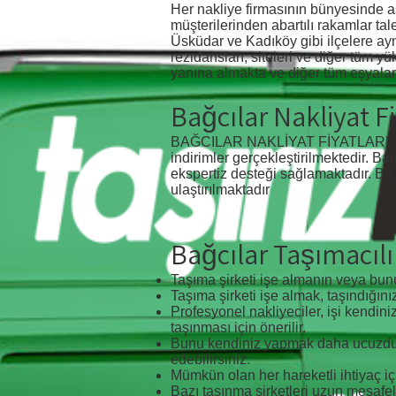
Her nakliye firmasının bünyesinde a
müşterilerinden abartılı rakamlar ta
Üsküdar ve Kadıköy gibi ilçelere ayn
rezidansları, siteleri ve diğer tüm yü
yanına almakta ve diğer tüm eşyalar
Bağcılar Nakliyat Fi
BAĞCILAR NAKLİYAT FİYATLARI 1+1, 2+
indirimler gerçekleştirilmektedir. Ba
ekspertiz desteği sağlamaktadır. Bu
ulaştırılmaktadır
Bağcılar Taşımacılı
Taşıma şirketi işe almanın veya bunu
Taşıma şirketi işe almak, taşındığını
Profesyonel nakliyeciler, işi kendini
taşınması için önerilir.
Bunu kendiniz yapmak daha ucuzdur 
edebilirsiniz.
Mümkün olan her hareketli ihtiyaç iç
Bazı taşınma şirketleri uzun mesafel