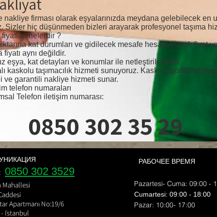
akliyat
e nakliye firması olarak eşyalarınızda meydana gelebilecek en u
z. Sizler hiç düşünmeden bizleri arayarak profesyonel taşıma hizm
fiyatları nelerdir ?
n miktarına kat durumları ve gidilecek mesafe hesaplanarak fiyat 
fiyatı aynı değildir.
z eşya, kat detayları ve konumlar ile netleştirilecektir.
talı kaskolu taşımacılık hizmeti sunuyoruz. Kasko sigortalı sözle
 ve garantili nakliye hizmeti sunar.
şim telefon numaraları
msal Telefon iletişim numarası:
0850 302 35 29
УНИКАЦИЯ
РАБОЧЕЕ ВРЕМЯ
0850 302 3529
e:
Pazartesi- Cuma: 09:00 - 
Mahallesi
n
 Caddesi
​​Cumartesi: 09:00 - 18:00
tar Apartmanı No:19/6
​Pazar: 10:00- 17:00
 - İstanbul