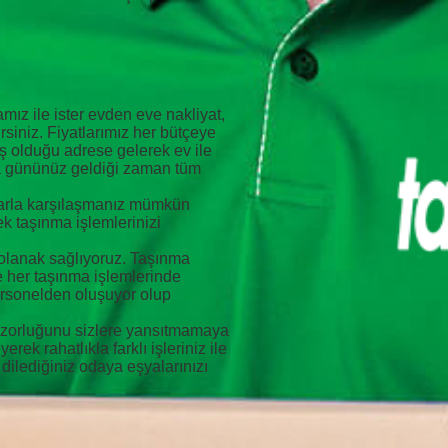
ız ile ister evden eve nakliyat,
irsiniz. Fiyatlarımız her bütçeye
iş olduğu adrese gelerek ev ile
nma gününüz geldiği zaman tüm
umlarla karşılaşmanız mümkün
ek taşınma işlemlerinizi
a olanak sağlıyoruz. Taşınma
ve her taşınma işlemlerinde
ersonelden oluşuyor olup
rin zorluğunu sizlere yansıtmamaya
rek rahatlıkla farklı işleriniz ile
 dilediğiniz odaya eşyalarınızı