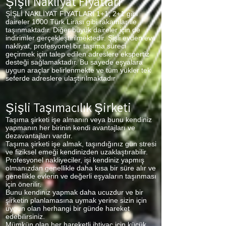
Şişli Nakliyat Fiyatları
ŞİŞLİ NAKLİYAT FİYATLARI 1+1, 2+1 gibi
daireler 1000 Türk Lirası gibi rakamlar ile
taşınmaktadır. Diğer büyük daireler için de
indirimler gerçekleştirilmektedir. Şişli evden eve
nakliyat, profesyonel bir taşıma süreci
geçirmek için talep edilen adreslere ekspertiz
desteği sağlamaktadır. Bu sayede eşyalara
uygun araçlar belirlenmekte ve tüm yükler tek
seferde adreslere ulaştırılmaktadır
Şişli Taşımacılık Şirketi
Taşıma şirketi işe almanın veya bunu kendiniz
yapmanın her birinin kendi avantajları ve
dezavantajları vardır.
Taşıma şirketi işe almak, taşındığınız gün stresi
ve fiziksel emeği kendinizden uzaklaştırabilir.
Profesyonel nakliyeciler, işi kendiniz yapmış
olmanızdan genellikle daha kısa bir süre alır ve
genellikle evlerin ve değerli eşyaların taşınması
için önerilir.
Bunu kendiniz yapmak daha ucuzdur ve bir
şirketin planlamasına uymak yerine sizin için
uygun olan herhangi bir günde hareket
edebilirsiniz.
Mümkün olan her hareketli ihtiyaç için küçük