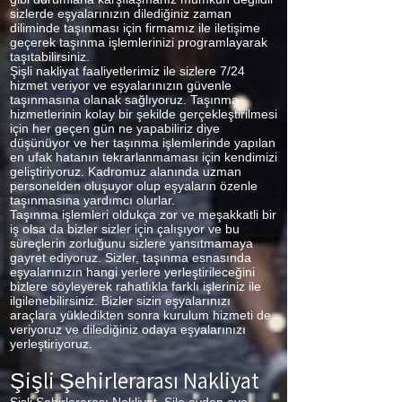
sizlerde eşyalarınızın dilediğiniz zaman
diliminde taşınması için firmamız ile iletişime
geçerek taşınma işlemlerinizi programlayarak
taşıtabilirsiniz.
Şişli nakliyat faaliyetlerimiz ile sizlere 7/24
hizmet veriyor ve eşyalarınızın güvenle
taşınmasına olanak sağlıyoruz. Taşınma
hizmetlerinin kolay bir şekilde gerçekleştirilmesi
için her geçen gün ne yapabiliriz diye
düşünüyor ve her taşınma işlemlerinde yapılan
en ufak hatanın tekrarlanmaması için kendimizi
geliştiriyoruz. Kadromuz alanında uzman
personelden oluşuyor olup eşyaların özenle
taşınmasına yardımcı olurlar.
Taşınma işlemleri oldukça zor ve meşakkatli bir
iş olsa da bizler sizler için çalışıyor ve bu
süreçlerin zorluğunu sizlere yansıtmamaya
gayret ediyoruz. Sizler, taşınma esnasında
eşyalarınızın hangi yerlere yerleştirileceğini
bizlere söyleyerek rahatlıkla farklı işleriniz ile
ilgilenebilirsiniz. Bizler sizin eşyalarınızı
araçlara yükledikten sonra kurulum hizmeti de
veriyoruz ve dilediğiniz odaya eşyalarınızı
yerleştiriyoruz.
Şişli Şehirlerarası Nakliyat