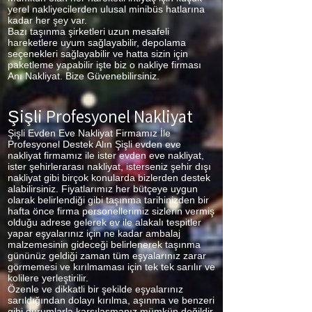
yerel nakliyecilerden ulusal minibüs hatlarına
kadar her şey var.
Bazı taşınma şirketleri uzun mesafeli
hareketlere uyum sağlayabilir, depolama
seçenekleri sağlayabilir ve hatta sizin için
paketleme yapabilir işte biz o nakliye firması
Anı Nakliyat. Bize Güvenebilirsiniz.
Şişli Profesyonel Nakliyat
Şişli Evden Eve Nakliyat Firmamız İle
Profesyonel Destek Alın Şişli evden eve
nakliyat firmamız ile ister evden eve nakliyat,
ister şehirlerarası nakliyat, isterseniz şehir dışı
nakliyat gibi birçok konularda bizlerden destek
alabilirsiniz. Fiyatlarımız her bütçeye uygun
olarak belirlendiği gibi taşınma tarihinizden bir
hafta önce firma personellerimiz sizlerin vermiş
olduğu adrese gelerek ev ile alakalı tespitler
yapar eşyalarınız için ne kadar ambalaj
malzemesinin gideceği belirlenerek taşınma
gününüz geldiği zaman tüm eşyalarınız zarar
görmemesi ve kırılmaması için tek tek sarılır ve
kolilere yerleştirilir.
Özenle ve dikkatli bir şekilde eşyalarınız
sarıldığından dolayı kırılma, aşınma ve benzeri
gibi durumlarla karşılaşmanız mümkün değildir