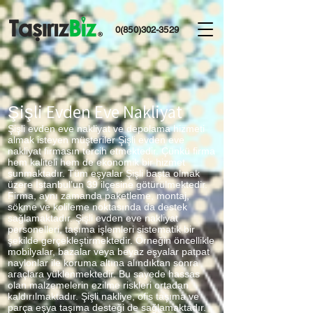
0(850)302-3529
Şişli Evden Eve Nakliyat
Şişli evden eve nakliyat ve depolama hizmeti
almak isteyen müşteriler Şişli evden eve
nakliyat firmasın tercih etmektedir. Çünkü firma
hem kaliteli hem de ekonomik bir hizmet
sunmaktadır. Tüm eşyalar Şişli başta olmak
üzere İstanbul’un 39 ilçesine götürülmektedir.
Firma, aynı zamanda paketleme, montaj,
sökme ve kolileme noktasında da destek
sağlamaktadır. Şişli evden eve nakliyat
personelleri, taşıma işlemleri sistematik bir
şekilde gerçekleştirmektedir. Örneğin öncellikle
mobilyalar, bazalar veya beyaz eşyalar patpat
naylonlar ile koruma altına alındıktan sonra
araçlara yüklenmektedir. Bu sayede hassas
olan malzemelerin ezilme riskleri ortadan
kaldırılmaktadır. Şişli nakliye, ofis taşıma ve
parça eşya taşıma desteği de sağlamaktadır.