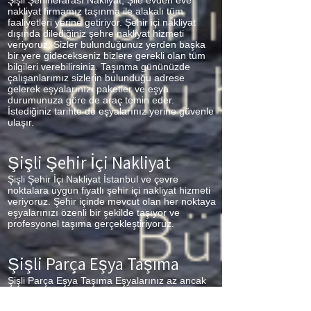
Şişli Şehirlerarası Nakliyat, Şile evden eve
nakliyat firmamız taşınma ile alakalı tüm
faaliyetleri yerine getiriyor. Şehir içi nakliyat
dışında dilediğiniz şehre nakliyat hizmeti
veriyoruz. Sizler bulunduğunuz yerden başka
bir yere gidecekseniz bizlere gerekli olan tüm
bilgileri verebilirsiniz. Taşınma gününüzde
çalışanlarımız sizlerin bulunduğu adrese
gelerek eşyalarınızı paketler ve eşya
durumunuza göre de araç temin eder.
İstediğiniz tarihte de eşyalarınız yerine güvenle
ulaşır.
Şişli Şehir İçi Nakliyat
Şişli Şehir İçi Nakliyat İstanbul ve çevre
noktalara uygun fiyatlı şehir içi nakliyat hizmeti
veriyoruz. Şehir içinde mevcut olan her noktaya
eşyalarınızı özenli bir şekilde taşıyor ve
profesyonel taşıma gerçekleştiriyoruz.
Şişli Parça Eşya Taşıma
Şişli Parça Eşya Taşıma Eşyalarınız az ancak
çok fazla taşıma ücreti ödemek istemiyorsanız
aradığınız adres firmamız. Sizlerin ne kadar az