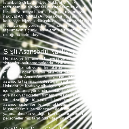
İstanbul Şişli Evden Eve Nakliyat 5 Yıllık
tecrübemizle siz değerli müşterilerimize en iyi
hizmeti vermeye hazırız. Bağcılar evden eve
nakliyat ANI NAKLİYAT olarak birinci sınıf
kalitesiyle hijyenik dürüstlük kaliteli bir arada da
tutmaya çalışıyoruz. Bizi aramadan kesinlikle
taşınmayınız çünkü eşyalarınız sizin anılarınız
olduğunu farkındayız.
Şişli Asansörlü Nakliyat
Her nakliye firmasının bünyesinde asansör
sistemleri bulunmamaktadır. Şişli asansörlü
nakliyat hizmeti veren firmalarda
müşterilerinden abartılı rakamlar talep
etmektedir. Ancak Anı Nakliyat ise en uygun
asansörlü taşımacılık desteğini sağlamaktadır.
Üsküdar ve Kadıköy gibi ilçelere aynı gün
içerisinde araç yönlendirilmektedir. Şişli evden
eve nakliyat ücretleri firmamız rezidansları,
siteleri ve diğer tüm yüksek katlı binaları
asansör sistemleri ile taşımaktadır.
Müşterilerimiz ise sadece değerli eşyalarını
yanına almakta ve diğer tüm eşyalar uzman
personellerimiz tarafından taşınmaktadır.