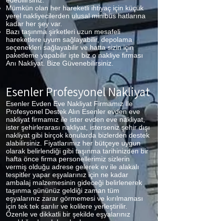
edebilirsiniz.
Mümkün olan her hareketli ihtiyaç için küçük
yerel nakliyecilerden ulusal minibüs hatlarına
kadar her şey var.
Bazı taşınma şirketleri uzun mesafeli
hareketlere uyum sağlayabilir, depolama
seçenekleri sağlayabilir ve hatta sizin için
paketleme yapabilir işte biz o nakliye firması
Anı Nakliyat. Bize Güvenebilirsiniz.
Esenler Profesyonel Nakliyat
Esenler Evden Eve Nakliyat Firmamız İle
Profesyonel Destek Alın Esenler evden eve
nakliyat firmamız ile ister evden eve nakliyat,
ister şehirlerarası nakliyat, isterseniz şehir dışı
nakliyat gibi birçok konularda bizlerden destek
alabilirsiniz. Fiyatlarımız her bütçeye uygun
olarak belirlendiği gibi taşınma tarihinizden bir
hafta önce firma personellerimiz sizlerin
vermiş olduğu adrese gelerek ev ile alakalı
tespitler yapar eşyalarınız için ne kadar
ambalaj malzemesinin gideceği belirlenerek
taşınma gününüz geldiği zaman tüm
eşyalarınız zarar görmemesi ve kırılmaması
için tek tek sarılır ve kolilere yerleştirilir.
Özenle ve dikkatli bir şekilde eşyalarınız