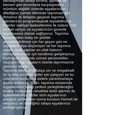
sarıldığından dolayı kırılma, aşınma ve
benzeri gibi durumlarla karşılaşmanız
mümkün değildir sizlerde eşyalarınızın
dilediğiniz zaman diliminde taşınması için
firmamız ile iletişime geçerek taşınma
işlemlerinizi programlayarak taşıtabilirsiniz.
Esenler nakliyat faaliyetlerimiz ile sizlere 7/24
hizmet veriyor ve eşyalarınızın güvenle
taşınmasına olanak sağlıyoruz. Taşınma
hizmetlerinin kolay bir şekilde
gerçekleştirilmesi için her geçen gün ne
yapabiliriz diye düşünüyor ve her taşınma
işlemlerinde yapılan en ufak hatanın
tekrarlanmaması için kendimizi geliştiriyoruz.
Kadromuz alanında uzman personelden
oluşuyor olup eşyaların özenle taşınmasına
yardımcı olurlar.
Taşınma işlemleri oldukça zor ve meşakkatli
bir iş olsa da bizler sizler için çalışıyor ve bu
süreçlerin zorluğunu sizlere yansıtmamaya
gayret ediyoruz. Sizler, taşınma esnasında
eşyalarınızın hangi yerlere yerleştirileceğini
bizlere söyleyerek rahatlıkla farklı işleriniz ile
ilgilenebilirsiniz. Bizler sizin eşyalarınızı
araçlara yükledikten sonra kurulum hizmeti de
veriyoruz ve dilediğiniz odaya eşyalarınızı
yerleştiriyoruz.