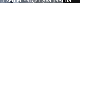
Esenler Parça Eşya Taşıma Eşyalarınız az
ancak çok fazla taşıma ücreti ödemek
istemiyorsanız aradığınız adres firmamız.
Sizlerin ne kadar az eşyanız varsa taşınma
maliyetinizde bir o kadar düşer. Haftalık
programımıza sizlerin eşyalarını da ekleyerek
en az 1 hafta içerisinde eşyalarınızı parça
olarak dilediğiniz noktaya ulaştırıyoruz.
Esenler
koltuk taşıma,
Esenler
çamaşır
makinası taşıma,
Esenler
tablo taşıma,
Esenler
Piyano Taşıma,
Esenler
Dolap Taşıma,
Esenler
bulaşık makinesi taşıma,
Esenler
parça taşıma, eşya taşıma
Esenler
hizmetlerimiz devam etmektedir.
Esenler Sigortalı Nakliyat
Esenler Sigortalı Nakliyat Taşıma ve nakliye
firması olarak eşyalarınızda meydana
gelebilecek en ufak problemde sizlere
sigortalı hizmet vererek zararınızı
karşılıyoruz. Sizler hiç düşünmeden bizleri
arayarak profesyonel taşıma hizmeti
alabilirsiniz.
Esenler şehir içi evden eve nakliyat fiyatları
nelerdir ?