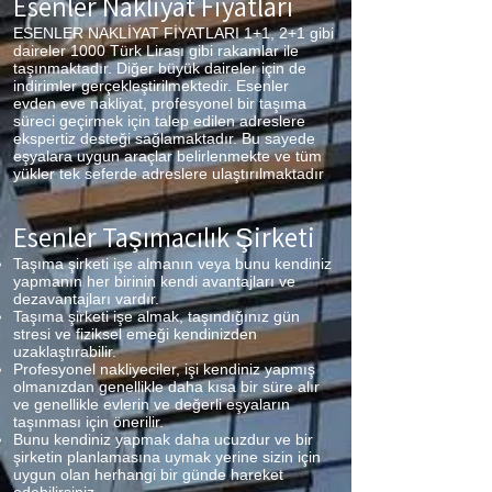
Esenler Nakliyat Fiyatları
ESENLER NAKLİYAT FİYATLARI 1+1, 2+1 gibi
daireler 1000 Türk Lirası gibi rakamlar ile
taşınmaktadır. Diğer büyük daireler için de
indirimler gerçekleştirilmektedir. Esenler
evden eve nakliyat, profesyonel bir taşıma
süreci geçirmek için talep edilen adreslere
ekspertiz desteği sağlamaktadır. Bu sayede
eşyalara uygun araçlar belirlenmekte ve tüm
yükler tek seferde adreslere ulaştırılmaktadır
Esenler Taşımacılık Şirketi
Taşıma şirketi işe almanın veya bunu kendiniz
yapmanın her birinin kendi avantajları ve
dezavantajları vardır.
Taşıma şirketi işe almak, taşındığınız gün
stresi ve fiziksel emeği kendinizden
uzaklaştırabilir.
Profesyonel nakliyeciler, işi kendiniz yapmış
olmanızdan genellikle daha kısa bir süre alır
ve genellikle evlerin ve değerli eşyaların
taşınması için önerilir.
Bunu kendiniz yapmak daha ucuzdur ve bir
şirketin planlamasına uymak yerine sizin için
uygun olan herhangi bir günde hareket