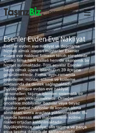
0(850)302-3529
Esenler Evden Eve Nakliyat
Esenler evden eve nakliyat ve depolama
hizmeti almak isteyen müşteriler Esenler
evden eve nakliyat firmasın tercih etmektedir.
Çünkü firma hem kaliteli hem de ekonomik bir
hizmet sunmaktadır. Tüm eşyalar Esenler
başta olmak üzere İstanbul’un 39 ilçesine
götürülmektedir. Firma, aynı zamanda
paketleme, montaj, sökme ve kolileme
noktasında da destek sağlamaktadır.
Büyükçekmece evden eve nakliyat
personelleri, taşıma işlemleri sistematik bir
şekilde gerçekleştirmektedir. Örneğin
öncellikle mobilyalar, bazalar veya beyaz
eşyalar patpat naylonlar ile koruma altına
alındıktan sonra araçlara yüklenmektedir. Bu
sayede hassas olan malzemelerin ezilme
riskleri ortadan kaldırılmaktadır.
Büyükçekmece nakliye, ofis taşıma ve parça
eşya taşıma desteği de sağlamaktadır.