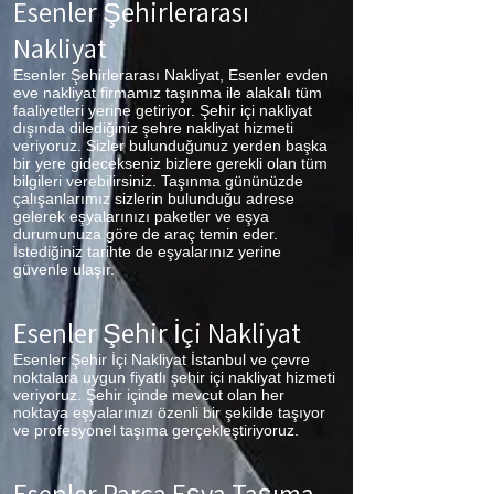
Esenler Şehirlerarası
Nakliyat
Esenler Şehirlerarası Nakliyat, Esenler evden
eve nakliyat firmamız taşınma ile alakalı tüm
faaliyetleri yerine getiriyor. Şehir içi nakliyat
dışında dilediğiniz şehre nakliyat hizmeti
veriyoruz. Sizler bulunduğunuz yerden başka
bir yere gidecekseniz bizlere gerekli olan tüm
bilgileri verebilirsiniz. Taşınma gününüzde
çalışanlarımız sizlerin bulunduğu adrese
gelerek eşyalarınızı paketler ve eşya
durumunuza göre de araç temin eder.
İstediğiniz tarihte de eşyalarınız yerine
güvenle ulaşır.
Esenler Şehir İçi Nakliyat
Esenler Şehir İçi Nakliyat İstanbul ve çevre
noktalara uygun fiyatlı şehir içi nakliyat hizmeti
veriyoruz. Şehir içinde mevcut olan her
noktaya eşyalarınızı özenli bir şekilde taşıyor
ve profesyonel taşıma gerçekleştiriyoruz.
Esenler Parça Eşya Taşıma