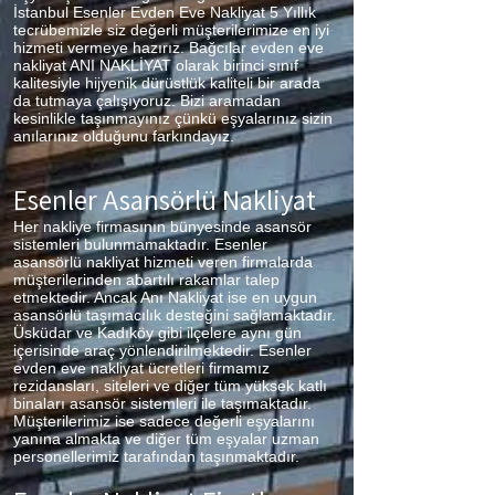
İstanbul Esenler Evden Eve Nakliyat 5 Yıllık
tecrübemizle siz değerli müşterilerimize en iyi
hizmeti vermeye hazırız. Bağcılar evden eve
nakliyat ANI NAKLİYAT olarak birinci sınıf
kalitesiyle hijyenik dürüstlük kaliteli bir arada
da tutmaya çalışıyoruz. Bizi aramadan
kesinlikle taşınmayınız çünkü eşyalarınız sizin
anılarınız olduğunu farkındayız.
Esenler Asansörlü Nakliyat
Her nakliye firmasının bünyesinde asansör
sistemleri bulunmamaktadır. Esenler
asansörlü nakliyat hizmeti veren firmalarda
müşterilerinden abartılı rakamlar talep
etmektedir. Ancak Anı Nakliyat ise en uygun
asansörlü taşımacılık desteğini sağlamaktadır.
Üsküdar ve Kadıköy gibi ilçelere aynı gün
içerisinde araç yönlendirilmektedir. Esenler
evden eve nakliyat ücretleri firmamız
rezidansları, siteleri ve diğer tüm yüksek katlı
binaları asansör sistemleri ile taşımaktadır.
Müşterilerimiz ise sadece değerli eşyalarını
yanına almakta ve diğer tüm eşyalar uzman
personellerimiz tarafından taşınmaktadır.