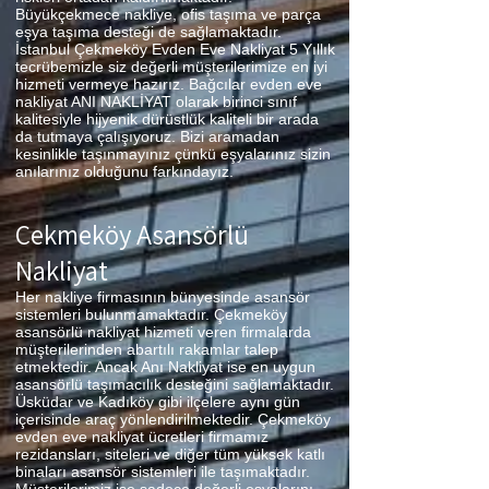
Büyükçekmece nakliye, ofis taşıma ve parça
eşya taşıma desteği de sağlamaktadır.
İstanbul Çekmeköy Evden Eve Nakliyat 5 Yıllık
tecrübemizle siz değerli müşterilerimize en iyi
hizmeti vermeye hazırız. Bağcılar evden eve
nakliyat ANI NAKLİYAT olarak birinci sınıf
kalitesiyle hijyenik dürüstlük kaliteli bir arada
da tutmaya çalışıyoruz. Bizi aramadan
kesinlikle taşınmayınız çünkü eşyalarınız sizin
anılarınız olduğunu farkındayız.
Çekmeköy Asansörlü
Nakliyat
Her nakliye firmasının bünyesinde asansör
sistemleri bulunmamaktadır. Çekmeköy
asansörlü nakliyat hizmeti veren firmalarda
müşterilerinden abartılı rakamlar talep
etmektedir. Ancak Anı Nakliyat ise en uygun
asansörlü taşımacılık desteğini sağlamaktadır.
Üsküdar ve Kadıköy gibi ilçelere aynı gün
içerisinde araç yönlendirilmektedir. Çekmeköy
evden eve nakliyat ücretleri firmamız
rezidansları, siteleri ve diğer tüm yüksek katlı
binaları asansör sistemleri ile taşımaktadır.