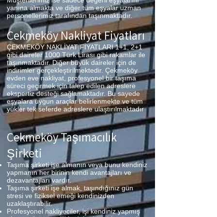
Müşterilerimiz ise sadece değerli eşyalarını
yanına almakta ve diğer tüm eşyalar uzman
personellerimiz tarafından taşınmaktadır.
Çekmeköy Nakliyat Fiyatları
ÇEKMEKÖY NAKLİYAT FİYATLARI 1+1, 2+1
gibi daireler 1000 Türk Lirası gibi rakamlar ile
taşınmaktadır. Diğer büyük daireler için de
indirimler gerçekleştirilmektedir. Çekmeköy
evden eve nakliyat, profesyonel bir taşıma
süreci geçirmek için talep edilen adreslere
ekspertiz desteği sağlamaktadır. Bu sayede
eşyalara uygun araçlar belirlenmekte ve tüm
yükler tek seferde adreslere ulaştırılmaktadır
Çekmeköy Taşımacılık
Şirketi
Taşıma şirketi işe almanın veya bunu kendiniz
yapmanın her birinin kendi avantajları ve
dezavantajları vardır.
Taşıma şirketi işe almak, taşındığınız gün
stresi ve fiziksel emeği kendinizden
uzaklaştırabilir.
Profesyonel nakliyeciler, işi kendiniz yapmış