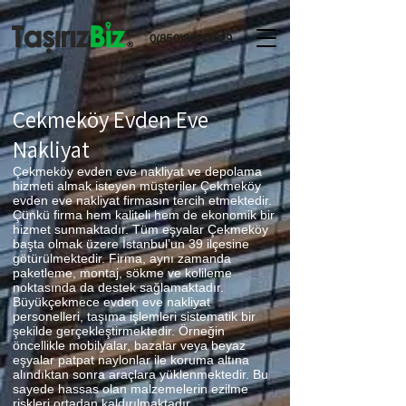
0(850)302-3529
Çekmeköy Evden Eve
Nakliyat
Çekmeköy evden eve nakliyat ve depolama
hizmeti almak isteyen müşteriler Çekmeköy
evden eve nakliyat firmasın tercih etmektedir.
Çünkü firma hem kaliteli hem de ekonomik bir
hizmet sunmaktadır. Tüm eşyalar Çekmeköy
başta olmak üzere İstanbul’un 39 ilçesine
götürülmektedir. Firma, aynı zamanda
paketleme, montaj, sökme ve kolileme
noktasında da destek sağlamaktadır.
Büyükçekmece evden eve nakliyat
personelleri, taşıma işlemleri sistematik bir
şekilde gerçekleştirmektedir. Örneğin
öncellikle mobilyalar, bazalar veya beyaz
eşyalar patpat naylonlar ile koruma altına
alındıktan sonra araçlara yüklenmektedir. Bu
sayede hassas olan malzemelerin ezilme
riskleri ortadan kaldırılmaktadır.