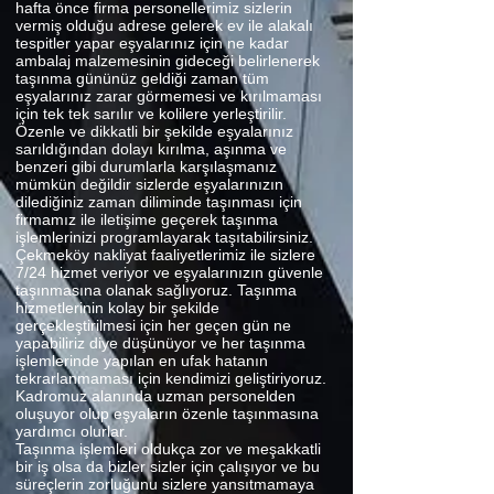
hafta önce firma personellerimiz sizlerin
vermiş olduğu adrese gelerek ev ile alakalı
tespitler yapar eşyalarınız için ne kadar
ambalaj malzemesinin gideceği belirlenerek
taşınma gününüz geldiği zaman tüm
eşyalarınız zarar görmemesi ve kırılmaması
için tek tek sarılır ve kolilere yerleştirilir.
Özenle ve dikkatli bir şekilde eşyalarınız
sarıldığından dolayı kırılma, aşınma ve
benzeri gibi durumlarla karşılaşmanız
mümkün değildir sizlerde eşyalarınızın
dilediğiniz zaman diliminde taşınması için
firmamız ile iletişime geçerek taşınma
işlemlerinizi programlayarak taşıtabilirsiniz.
Çekmeköy nakliyat faaliyetlerimiz ile sizlere
7/24 hizmet veriyor ve eşyalarınızın güvenle
taşınmasına olanak sağlıyoruz. Taşınma
hizmetlerinin kolay bir şekilde
gerçekleştirilmesi için her geçen gün ne
yapabiliriz diye düşünüyor ve her taşınma
işlemlerinde yapılan en ufak hatanın
tekrarlanmaması için kendimizi geliştiriyoruz.
Kadromuz alanında uzman personelden
oluşuyor olup eşyaların özenle taşınmasına
yardımcı olurlar.
Taşınma işlemleri oldukça zor ve meşakkatli
bir iş olsa da bizler sizler için çalışıyor ve bu
süreçlerin zorluğunu sizlere yansıtmamaya