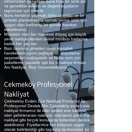
olmanızdan genellikle daha kısa bir süre alır
ve genellikle evlerin ve değerli eşyaların
taşınması için önerilir.
Bunu kendiniz yapmak daha ucuzdur ve bir
şirketin planlamasına uymak yerine sizin için
uygun olan herhangi bir günde hareket
edebilirsiniz.
Mümkün olan her hareketli ihtiyaç için küçük
yerel nakliyecilerden ulusal minibüs hatlarına
kadar her şey var.
Bazı taşınma şirketleri uzun mesafeli
hareketlere uyum sağlayabilir, depolama
seçenekleri sağlayabilir ve hatta sizin için
paketleme yapabilir işte biz o nakliye firması
Anı Nakliyat. Bize Güvenebilirsiniz.
Çekmeköy Profesyonel
Nakliyat
Çekmeköy Evden Eve Nakliyat Firmamız İle
Profesyonel Destek Alın Çekmeköy evden eve
nakliyat firmamız ile ister evden eve nakliyat,
ister şehirlerarası nakliyat, isterseniz şehir dışı
nakliyat gibi birçok konularda bizlerden destek
alabilirsiniz. Fiyatlarımız her bütçeye uygun
olarak belirlendiği gibi taşınma tarihinizden bir