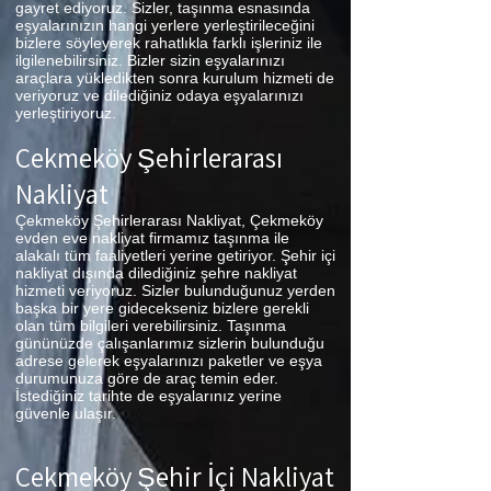
gayret ediyoruz. Sizler, taşınma esnasında
eşyalarınızın hangi yerlere yerleştirileceğini
bizlere söyleyerek rahatlıkla farklı işleriniz ile
ilgilenebilirsiniz. Bizler sizin eşyalarınızı
araçlara yükledikten sonra kurulum hizmeti de
veriyoruz ve dilediğiniz odaya eşyalarınızı
yerleştiriyoruz.
Çekmeköy Şehirlerarası
Nakliyat
Çekmeköy Şehirlerarası Nakliyat, Çekmeköy
evden eve nakliyat firmamız taşınma ile
alakalı tüm faaliyetleri yerine getiriyor. Şehir içi
nakliyat dışında dilediğiniz şehre nakliyat
hizmeti veriyoruz. Sizler bulunduğunuz yerden
başka bir yere gidecekseniz bizlere gerekli
olan tüm bilgileri verebilirsiniz. Taşınma
gününüzde çalışanlarımız sizlerin bulunduğu
adrese gelerek eşyalarınızı paketler ve eşya
durumunuza göre de araç temin eder.
İstediğiniz tarihte de eşyalarınız yerine
güvenle ulaşır.
Çekmeköy Şehir İçi Nakliyat