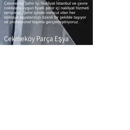
Çekmeköy Şehir İçi Nakliyat İstanbul ve çevre
noktalara uygun fiyatlı şehir içi nakliyat hizmeti
veriyoruz. Şehir içinde mevcut olan her
noktaya eşyalarınızı özenli bir şekilde taşıyor
ve profesyonel taşıma gerçekleştiriyoruz.
Çekmeköy Parça Eşya
Taşıma
Çekmeköy Parça Eşya Taşıma Eşyalarınız az
ancak çok fazla taşıma ücreti ödemek
istemiyorsanız aradığınız adres firmamız.
Sizlerin ne kadar az eşyanız varsa taşınma
maliyetinizde bir o kadar düşer. Haftalık
programımıza sizlerin eşyalarını da ekleyerek
en az 1 hafta içerisinde eşyalarınızı parça
olarak dilediğiniz noktaya ulaştırıyoruz.
Çekmeköy
koltuk taşıma,
Çekmeköy
çamaşır
makinası taşıma,
Çekmeköy
tablo taşıma,
Çekmeköy
Piyano Taşıma,
Çekmeköy
Dolap
Taşıma,
Çekmeköy
bulaşık makinesi taşıma,
Çekmeköy
parça taşıma, eşya taşıma
Çekmeköy
hizmetlerimiz devam etmektedir.