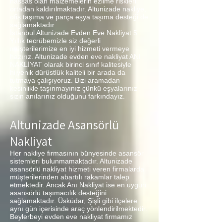
hassas olan malzemelerin ezilme riskleri
ortadan kaldırılmaktadır. Altunizade nakliye,
ofis taşıma ve parça eşya taşıma desteği de
sağlamaktadır.
İstanbul Altunizade Evden Eve Nakliyat 5
Yıllık tecrübemizle siz değerli
müşterilerimize en iyi hizmeti vermeye
hazırız. Altunizade evden eve nakliyat ANI
NAKLİYAT olarak birinci sınıf kalitesiyle
hijyenik dürüstlük kaliteli bir arada da
tutmaya çalışıyoruz. Bizi aramadan
kesinlikle taşınmayınız çünkü eşyalarınız
sizin anılarınız olduğunu farkındayız.
Altunizade Asansörlü
Nakliyat
Her nakliye firmasının bünyesinde asansör
sistemleri bulunmamaktadır. Altunizade
asansörlü nakliyat hizmeti veren firmalarda
müşterilerinden abartılı rakamlar talep
etmektedir. Ancak Anı Nakliyat ise en uygun
asansörlü taşımacılık desteğini
sağlamaktadır. Üsküdar, Şişli gibi ilçelere
aynı gün içerisinde araç yönlendirilmektedir.
Beylerbeyi evden eve nakliyat firmamız