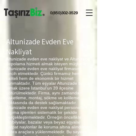
0(850)302-3529
Altunizade Evden Eve
Nakliyat
Altunizade evden eve nakliyat ve Altunizade
depolama hizmeti almak isteyen müşteriler
Altunizade evden eve nakliyat firmasını
tercih etmektedir. Çünkü firmamız hem
kaliteli hem de ekonomik bir hizmet
sunmaktadır. Tüm eşyalar Altunizade başta
olmak üzere İstanbul’un 39 ilçesine
götürülmektedir. Firma, aynı zamanda
paketleme, montaj, sökme ve kolileme
noktasında da destek sağlamaktadır.
Altunizade evden eve nakliyat personelleri,
taşıma işlemleri sistematik bir şekilde
gerçekleştirmektedir. Örneğin öncellikle
mobilyalar, bazalar veya beyaz eşyalar
patpat naylonlar ile koruma altına alındıktan
sonra araçlara yüklenmektedir. Bu sayede