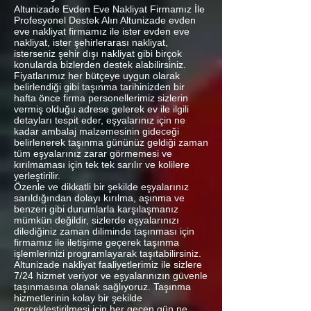
Altunizade Evden Eve Nakliyat Firmamız İle
Profesyonel Destek Alın Altunizade evden
eve nakliyat firmamız ile ister evden eve
nakliyat, ister şehirlerarası nakliyat,
isterseniz şehir dışı nakliyat gibi birçok
konularda bizlerden destek alabilirsiniz.
Fiyatlarımız her bütçeye uygun olarak
belirlendiği gibi taşınma tarihinizden bir
hafta önce firma personellerimiz sizlerin
vermiş olduğu adrese gelerek ev ile ilgili
detayları tespit eder, eşyalarınız için ne
kadar ambalaj malzemesinin gideceği
belirlenerek taşınma gününüz geldiği zaman
tüm eşyalarınız zarar görmemesi ve
kırılmaması için tek tek sarılır ve kolilere
yerleştirilir.
Özenle ve dikkatli bir şekilde eşyalarınız
sarıldığından dolayı kırılma, aşınma ve
benzeri gibi durumlarla karşılaşmanız
mümkün değildir, sizlerde eşyalarınızı
dilediğiniz zaman diliminde taşınması için
firmamız ile iletişime geçerek taşınma
işlemlerinizi programlayarak taşıtabilirsiniz.
Altunizade nakliyat faaliyetlerimiz ile sizlere
7/24 hizmet veriyor ve eşyalarınızın güvenle
taşınmasına olanak sağlıyoruz. Taşınma
hizmetlerinin kolay bir şekilde
gerçekleştirilmesi için her geçen gün ne