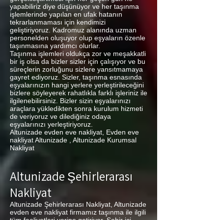
yapabiliriz diye düşünüyor ve her taşınma
işlemlerinde yapılan en ufak hatanın
tekrarlanmaması için kendimizi
geliştiriyoruz. Kadromuz alanında uzman
personelden oluşuyor olup eşyaların özenle
taşınmasına yardımcı olurlar.
Taşınma işlemleri oldukça zor ve meşakkatli
bir iş olsa da bizler sizler için çalışıyor ve bu
süreçlerin zorluğunu sizlere yansıtmamaya
gayret ediyoruz. Sizler, taşınma esnasında
eşyalarınızın hangi yerlere yerleştirileceğini
bizlere söyleyerek rahatlıkla farklı işleriniz ile
ilgilenebilirsiniz. Bizler sizin eşyalarınızı
araçlara yükledikten sonra kurulum hizmeti
de veriyoruz ve dilediğiniz odaya
eşyalarınızı yerleştiriyoruz.
Altunizade evden eve nakliyat, Evden eve
nakliyat Altunizade , Altunizade Kurumsal
Nakliyat
Altunizade Şehirlerarası
Nakliyat
Altunizade Şehirlerarası Nakliyat, Altunizade
evden eve nakliyat firmamız taşınma ile ilgili