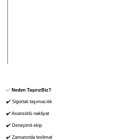
✅
Neden TaşırızBiz?
✔️ Sigortalı taşımacılık
✔️ Asansörlü nakliyat
✔️ Deneyimli ekip
✔️ Zamanında teslimat