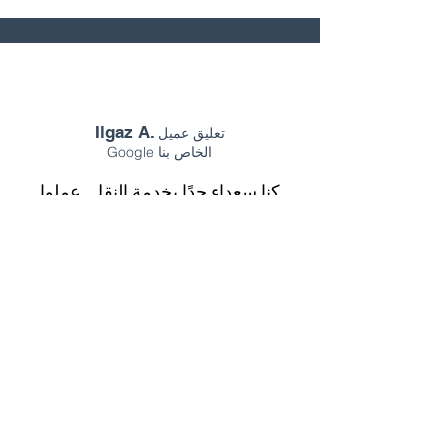
Ilgaz A.
تعليق عميل
Google الخاص بنا
كنا سعداء جدًا بخدمة النقل. عملوا
بسرعة ودقة، وأسعدونا. سنختارهم
مجددًا، شكرًا جزيلًا.