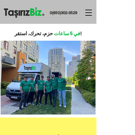
0(850)302-3529
حزم، تحرك، استقر!
في 5 ساعات