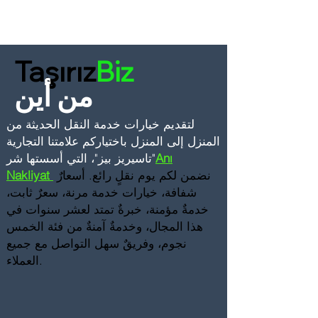
Taşırız
Biz
من أين
لتقديم خيارات خدمة النقل الحديثة من
المنزل إلى المنزل
باختياركم علامتنا التجارية
Anı
"تاسيريز بيز"، التي أسستها شر
نضمن لكم يوم نقلٍ رائع. أسعارٌ
Nakliyat
شفافة، خيارات خدمة مرنة، سعرٌ ثابت،
خدمةٌ مؤمنة، خبرةٌ تمتد لعشر سنوات في
هذا المجال، وخدمةٌ آمنةٌ من فئة الخمس
نجوم، وفريقٌ سهل التواصل مع جميع
العملاء.