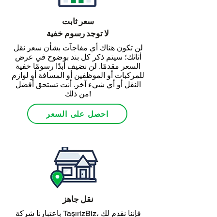
سعر ثابت
لا توجد رسوم خفية
لن تكون هناك أي مفاجآت بشأن سعر نقل
أثاثك؛ سيتم ذكر كل بند بوضوح في عرض
السعر مقدمًا. لن نضيف أبدًا رسومًا خفية
للمركبات أو الموظفين أو المسافة أو لوازم
النقل أو أي شيء آخر. أنت تستحق أفضل
من ذلك!
احصل على السعر
نقل جاهز
باعتبارنا شركة TaşırizBiz، فإننا نقدم لك