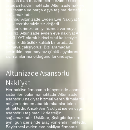
hassas olan malzemelerin ezilme riskleri
ortadan kaldırılmaktadır. Altunizade nakliye,
ofis taşıma ve parça eşya taşıma desteği de
sağlamaktadır.
İstanbul Altunizade Evden Eve Nakliyat 5
Yıllık tecrübemizle siz değerli
müşterilerimize en iyi hizmeti vermeye
hazırız. Altunizade evden eve nakliyat ANI
NAKLİYAT olarak birinci sınıf kalitesiyle
hijyenik dürüstlük kaliteli bir arada da
tutmaya çalışıyoruz. Bizi aramadan
kesinlikle taşınmayınız çünkü eşyalarınız
sizin anılarınız olduğunu farkındayız.
Altunizade Asansörlü
Nakliyat
Her nakliye firmasının bünyesinde asansör
sistemleri bulunmamaktadır. Altunizade
asansörlü nakliyat hizmeti veren firmalarda
müşterilerinden abartılı rakamlar talep
etmektedir. Ancak Anı Nakliyat ise en uygun
asansörlü taşımacılık desteğini
sağlamaktadır. Üsküdar, Şişli gibi ilçelere
aynı gün içerisinde araç yönlendirilmektedir.
Beylerbeyi evden eve nakliyat firmamız