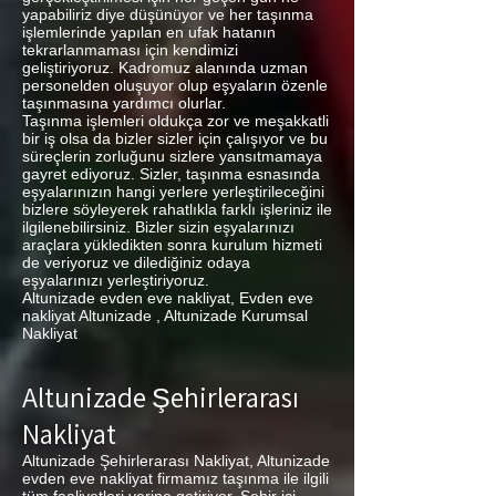
yapabiliriz diye düşünüyor ve her taşınma
işlemlerinde yapılan en ufak hatanın
tekrarlanmaması için kendimizi
geliştiriyoruz. Kadromuz alanında uzman
personelden oluşuyor olup eşyaların özenle
taşınmasına yardımcı olurlar.
Taşınma işlemleri oldukça zor ve meşakkatli
bir iş olsa da bizler sizler için çalışıyor ve bu
süreçlerin zorluğunu sizlere yansıtmamaya
gayret ediyoruz. Sizler, taşınma esnasında
eşyalarınızın hangi yerlere yerleştirileceğini
bizlere söyleyerek rahatlıkla farklı işleriniz ile
ilgilenebilirsiniz. Bizler sizin eşyalarınızı
araçlara yükledikten sonra kurulum hizmeti
de veriyoruz ve dilediğiniz odaya
eşyalarınızı yerleştiriyoruz.
Altunizade evden eve nakliyat, Evden eve
nakliyat Altunizade , Altunizade Kurumsal
Nakliyat
Altunizade Şehirlerarası
Nakliyat
Altunizade Şehirlerarası Nakliyat, Altunizade
evden eve nakliyat firmamız taşınma ile ilgili