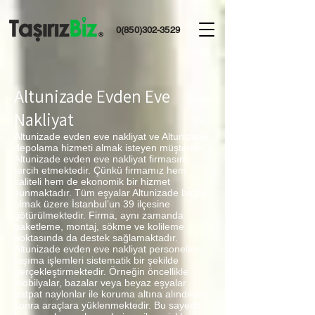
0(850)302-3529
Altunizade Evden Eve
Nakliyat
Altunizade evden eve nakliyat ve Altunizade
depolama hizmeti almak isteyen müşteriler
Altunizade evden eve nakliyat firmasını
tercih etmektedir. Çünkü firmamız hem
kaliteli hem de ekonomik bir hizmet
sunmaktadır. Tüm eşyalar Altunizade başta
olmak üzere İstanbul’un 39 ilçesine
götürülmektedir. Firma, aynı zamanda
paketleme, montaj, sökme ve kolileme
noktasında da destek sağlamaktadır.
Altunizade evden eve nakliyat personelleri,
taşıma işlemleri sistematik bir şekilde
gerçekleştirmektedir. Örneğin öncellikle
mobilyalar, bazalar veya beyaz eşyalar
patpat naylonlar ile koruma altına alındıktan
sonra araçlara yüklenmektedir. Bu sayede