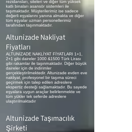
rezidansları, siteleri ve diğer tüm yüksek
katlı binaları asansör sistemleri ile
taşımaktadır. Müşterilerimiz ise sadece
değerli eşyalarını yanına almakta ve diğer
tüm eşyalar uzman personellerimiz
tarafından taşınmaktadır.
Altunizade Nakliyat
Fiyatları
ALTUNİZADE NAKLİYAT FİYATLARI 1+1,
2+1 gibi daireler 1000 &1500 Türk Lirası
gibi rakamlar ile taşınmaktadır. Diğer büyük
daireler için de indirimler
gerçekleştirilmektedir. Altunizade evden eve
nakliyat, profesyonel bir taşıma süreci
geçirmek için talep edilen adreslere
ekspertiz desteği sağlamaktadır. Bu sayede
eşyalara uygun araçlar belirlenmekte ve
tüm yükler tek seferde adreslere
ulaştırılmaktadır
Altunizade Taşımacılık
Şirketi