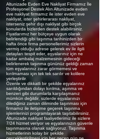
Altunizade Evden Eve Nakliyat Firmamız İle
Profesyonel Destek Alın Altunizade evden
eve nakliyat firmamız ile ister evden eve
nakliyat, ister şehirlerarası nakliyat,
isterseniz şehir dışı nakliyat gibi birçok
konularda bizlerden destek alabilirsiniz.
Fiyatlarımız her bütçeye uygun olarak
belirlendiği gibi taşınma tarihinizden bir
hafta önce firma personellerimiz sizlerin
vermiş olduğu adrese gelerek ev ile ilgili
detayları tespit eder, eşyalarınız için ne
kadar ambalaj malzemesinin gideceği
belirlenerek taşınma gününüz geldiği zaman
tüm eşyalarınız zarar görmemesi ve
kırılmaması için tek tek sarılır ve kolilere
yerleştirilir.
Özenle ve dikkatli bir şekilde eşyalarınız
sarıldığından dolayı kırılma, aşınma ve
benzeri gibi durumlarla karşılaşmanız
mümkün değildir, sizlerde eşyalarınızı
dilediğiniz zaman diliminde taşınması için
firmamız ile iletişime geçerek taşınma
işlemlerinizi programlayarak taşıtabilirsiniz.
Altunizade nakliyat faaliyetlerimiz ile sizlere
7/24 hizmet veriyor ve eşyalarınızın güvenle
taşınmasına olanak sağlıyoruz. Taşınma
hizmetlerinin kolay bir şekilde
gerçekleştirilmesi için her geçen gün ne