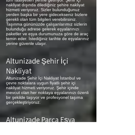
tüm faaliyetleri yerine getiriyor. Şehir içi
nakliyat dışında dilediğiniz şehire nakliyat
hizmeti veriyoruz. Sizler bulunduğunuz
yerden başka bir yere gidecekseniz bizlere
gerekli olan tüm bilgileri verebilirsiniz.
Taşınma gününüzde çalışanlarımız sizlerin
bulunduğu adrese gelerek eşyalarınızı
paketler ve eşya durumunuza göre de araç
temin eder. İstediğiniz tarihte de eşyalarınız
yerine güvenle ulaşır.
Altunizade Şehir İçi
Nakliyat
Altunizade Şehir İçi Nakliyat İstanbul ve
çevre noktalara uygun fiyatlı şehir içi
nakliyat hizmeti veriyoruz. Şehir içinde
mevcut olan her noktaya eşyalarınızı özenli
bir şekilde taşıyor ve profesyonel taşıma
gerçekleştiriyoruz.
Altunizade Parça Eşya
Taşıma