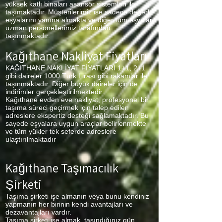
yüksek katlı binaları asansör sistemleri ile
taşımaktadır. Müşterilerimiz ise sadece değerli
eşyalarını yanına almakta ve diğer tüm eşyalar
uzman personellerimiz tarafından
taşınmaktadır.
Kağıthane Nakliyat Fiyatları
KAĞITHANE NAKLİYAT FİYATLARI 1+1, 2+1
gibi daireler 1000 Türk Lirası gibi rakamlar ile
taşınmaktadır. Diğer büyük daireler için de
indirimler gerçekleştirilmektedir.
Kağıthane
evden eve nakliyat, profesyonel bir
taşıma süreci geçirmek için talep edilen
adreslere ekspertiz desteği sağlamaktadır. Bu
sayede eşyalara uygun araçlar belirlenmekte
ve tüm yükler tek seferde adreslere
ulaştırılmaktadır
Kağıthane Taşımacılık
Şirketi
Taşıma şirketi işe almanın veya bunu kendiniz
yapmanın her birinin kendi avantajları ve
dezavantajları vardır.
Taşıma şirketi işe almak, taşındığınız gün