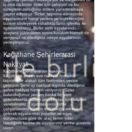
iş olsa da bizler sizler için çalışıyor ve bu
süreçlerin zorluğunu sizlere yansıtmamaya
gayret ediyoruz. Sizler, taşınma esnasında
eşyalarınızın hangi yerlere yerleştirileceğini
bizlere söyleyerek rahatlıkla farklı işleriniz ile
ilgilenebilirsiniz. Bizler sizin eşyalarınızı
araçlara yükledikten sonra kurulum hizmeti de
veriyoruz ve dilediğiniz odaya eşyalarınızı
yerleştiriyoruz.
Kağıthane Şehirlerarası
Nakliyat
Kağıthane Şehirlerarası Nakliyat,
Kağıthane
evden eve nakliyat firmamız
taşınma ile alakalı tüm faaliyetleri yerine
getiriyor. Şehir içi nakliyat dışında dilediğiniz
şehre nakliyat hizmeti veriyoruz. Sizler
bulunduğunuz yerden başka bir yere
gidecekseniz bizlere gerekli olan tüm bilgileri
verebilirsiniz. Taşınma gününüzde
çalışanlarımız sizlerin bulunduğu adrese
gelerek eşyalarınızı paketler ve eşya
durumunuza göre de araç temin eder.
İstediğiniz tarihte de eşyalarınız yerine güvenle
ulaşır.