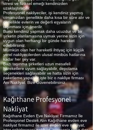
stresi ve fiziksel emeği kendinizden
uzaklaştırabilir.
Profesyonel nakliyeciler, işi kendiniz yapmış
olmanızdan genellikle daha kısa bir süre alır ve
genellikle evlerin ve değerli eşyaların
taşınması için önerilir.
Bunu kendiniz yapmak daha ucuzdur ve bir
şirketin planlamasına uymak yerine sizin için
uygun olan herhangi bir günde hareket
edebilirsiniz.
Mümkün olan her hareketli ihtiyaç için küçük
yerel nakliyecilerden ulusal minibüs hatlarına
kadar her şey var.
Bazı taşınma şirketleri uzun mesafeli
hareketlere uyum sağlayabilir, depolama
seçenekleri sağlayabilir ve hatta sizin için
paketleme yapabilir işte biz o nakliye firması
Anı Nakliyat. Bize Güvenebilirsiniz.
Kağıthane Profesyonel
Nakliyat
Kağıthane Evden Eve Nakliyat Firmamız İle
Profesyonel Destek Alın Kağıthane
evden eve
nakliyat firmamız ile ister evden eve nakliyat,
ister şehirlerarası nakliyat, isterseniz şehir dışı