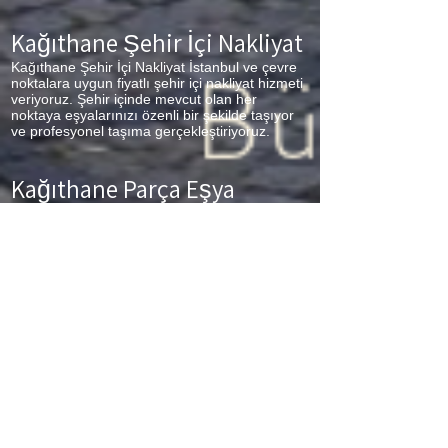
Kağıthane Şehir İçi Nakliyat
Kağıthane
Şehir İçi Nakliyat İstanbul ve çevre
noktalara uygun fiyatlı şehir içi nakliyat hizmeti
veriyoruz. Şehir içinde mevcut olan her
noktaya eşyalarınızı özenli bir şekilde taşıyor
ve profesyonel taşıma gerçekleştiriyoruz.
Kağıthane Parça Eşya
Taşıma
Kağıthane
Parça Eşya Taşıma Eşyalarınız az
ancak çok fazla taşıma ücreti ödemek
istemiyorsanız aradığınız adres firmamız.
Sizlerin ne kadar az eşyanız varsa taşınma
maliyetinizde bir o kadar düşer. Haftalık
programımıza sizlerin eşyalarını da ekleyerek
en az 1 hafta içerisinde eşyalarınızı parça
olarak dilediğiniz noktaya ulaştırıyoruz.
Kağıthane
buzdolabı taşıma,
Kağıthane
koltuk
taşıma,
Kağıthane
çamaşır makinası taşıma,
Kağıthane
tablo taşıma,
Kağıthane
Piyano
Taşıma,
Kağıthane
Dolap Taşıma,
Kağıthane
bulaşık makinesi taşıma,
Kağıthane
parça