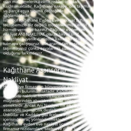
olan malzemelerin ezilme riskleri ortadan
kaldırılmaktadır. Kağıthane
nakliye, ofis taşıma
ve parça eşya taşıma desteği de
sağlamaktadır.
İstanbul Kağıthane
Evden Eve Nakliyat 5 Yıllık
tecrübemizle siz değerli müşterilerimize en iyi
hizmeti vermeye hazırız. Bağcılar evden eve
nakliyat ANI NAKLİYAT olarak birinci sınıf
kalitesiyle hijyenik dürüstlük kaliteli bir arada da
tutmaya çalışıyoruz. Bizi aramadan kesinlikle
taşınmayınız çünkü eşyalarınız sizin anılarınız
olduğunu farkındayız.
Kağıthane Asansörlü
Nakliyat
Her nakliye firmasının bünyesinde asansör
sistemleri bulunmamaktadır. Kağıthane
asansörlü nakliyat hizmeti veren firmalarda
müşterilerinden abartılı rakamlar talep
etmektedir. Ancak Anı Nakliyat ise en uygun
asansörlü taşımacılık desteğini sağlamaktadır.
Üsküdar ve Kadıköy gibi ilçelere aynı gün
içerisinde araç yönlendirilmektedir.
Kağıthane
evden eve nakliyat ücretleri
firmamız rezidansları, siteleri ve diğer tüm