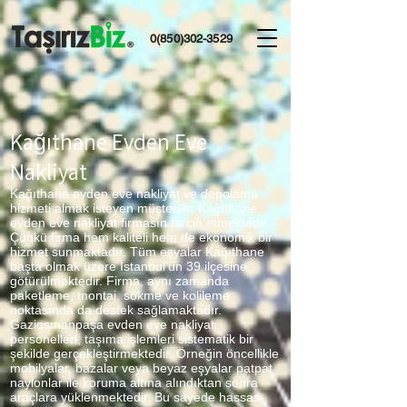
0(850)302-3529
Kağıthane Evden Eve
Nakliyat
Kağıthane evden eve nakliyat ve depolama
hizmeti almak isteyen müşteriler Kağıthane
evden eve nakliyat firmasın tercih etmektedir.
Çünkü firma hem kaliteli hem de ekonomik bir
hizmet sunmaktadır. Tüm eşyalar Kağıthane
başta olmak üzere İstanbul’un 39 ilçesine
götürülmektedir. Firma, aynı zamanda
paketleme, montaj, sökme ve kolileme
noktasında da destek sağlamaktadır.
Gaziosmanpaşa evden eve nakliyat
personelleri, taşıma işlemleri sistematik bir
şekilde gerçekleştirmektedir. Örneğin öncellikle
mobilyalar, bazalar veya beyaz eşyalar patpat
naylonlar ile koruma altına alındıktan sonra
araçlara yüklenmektedir. Bu sayede hassas