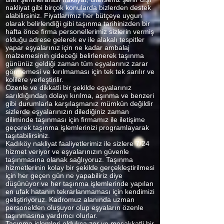
nakliyat gibi birçok konularda bizlerden destek
alabilirsiniz. Fiyatlarımız her bütçeye uygun
olarak belirlendiği gibi taşınma tarihinizden bir
hafta önce firma personellerimiz sizlerin vermiş
olduğu adrese gelerek ev ile alakalı tespitler
yapar eşyalarınız için ne kadar ambalaj
malzemesinin gideceği belirlenerek taşınma
gününüz geldiği zaman tüm eşyalarınız zarar
görmemesi ve kırılmaması için tek tek sarılır ve
kolilere yerleştirilir.
Özenle ve dikkatli bir şekilde eşyalarınız
sarıldığından dolayı kırılma, aşınma ve benzeri
gibi durumlarla karşılaşmanız mümkün değildir
sizlerde eşyalarınızın dilediğiniz zaman
diliminde taşınması için firmamız ile iletişime
geçerek taşınma işlemlerinizi programlayarak
taşıtabilirsiniz.
Kadıköy nakliyat faaliyetlerimiz ile sizlere 7/24
hizmet veriyor ve eşyalarınızın güvenle
taşınmasına olanak sağlıyoruz. Taşınma
hizmetlerinin kolay bir şekilde gerçekleştirilmesi
için her geçen gün ne yapabiliriz diye
düşünüyor ve her taşınma işlemlerinde yapılan
en ufak hatanın tekrarlanmaması için kendimizi
geliştiriyoruz. Kadromuz alanında uzman
personelden oluşuyor olup eşyaların özenle
taşınmasına yardımcı olurlar.
Taşınma işlemleri oldukça zor ve meşakkatli bir