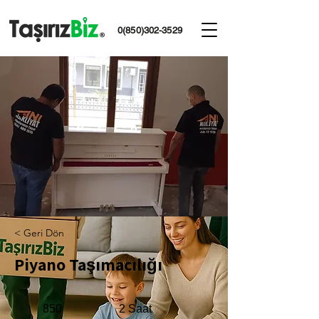
0(850)302-3529
< Geri Dön
Piyano Taşımacılığı
850
2 Saat