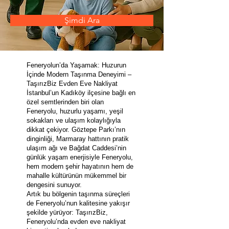
Şimdi Ara
Feneryolun’da Yaşamak: Huzurun
İçinde Modern Taşınma Deneyimi –
TaşırızBiz Evden Eve Nakliyat
İstanbul’un Kadıköy ilçesine bağlı en
özel semtlerinden biri olan
Feneryolu, huzurlu yaşamı, yeşil
sokakları ve ulaşım kolaylığıyla
dikkat çekiyor. Göztepe Parkı’nın
dinginliği, Marmaray hattının pratik
ulaşım ağı ve Bağdat Caddesi’nin
günlük yaşam enerjisiyle Feneryolu,
hem modern şehir hayatının hem de
mahalle kültürünün mükemmel bir
dengesini sunuyor.
Artık bu bölgenin taşınma süreçleri
de Feneryolu’nun kalitesine yakışır
şekilde yürüyor: TaşırızBiz,
Feneryolu’nda evden eve nakliyat