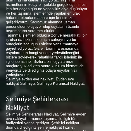
taşınmasına olanak sağlıyoruz. Taşınma
hizmetlerinin kolay bir şekilde gerçekleştirilmesi
için her geçen gün ne yapabiliriz diye düşünüyor
ve her taşınma işlemlerinde yapılan en ufak
hatanın tekrarlanmaması için kendimizi
geliştiriyoruz. Kadromuz alanında uzman
personelden oluşuyor olup eşyaların özenle
taşınmasına yardımcı olurlar.
Taşınma işlemleri oldukça zor ve meşakkatli bir
iş olsa da bizler sizler için çalışıyor ve bu
süreçlerin zorluğunu sizlere yansıtmamaya
gayret ediyoruz. Sizler, taşınma esnasında
eşyalarınızın hangi yerlere yerleştirileceğini
bizlere söyleyerek rahatlıkla farklı işleriniz ile
ilgilenebilirsiniz. Bizler sizin eşyalarınızı
araçlara yükledikten sonra kurulum hizmeti de
veriyoruz ve dilediğiniz odaya eşyalarınızı
yerleştiriyoruz.
Selimiye evden eve nakliyat, Evden eve
nakliyat Selimiye, Selimiye Kurumsal Nakliyat,
Selimiye Şehirlerarası
Nakliyat
Selimiye Şehirlerarası Nakliyat, Selimiye evden
eve nakliyat firmamız taşınma ile ilgili tüm
faaliyetleri yerine getiriyor. Şehir içi nakliyat
dışında dilediğiniz şehire nakliyat hizmeti