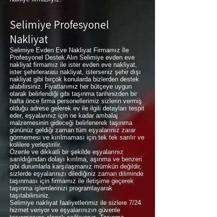
Selimiye Profesyonel
Nakliyat
Selimiye Evden Eve Nakliyat Firmamız İle
Profesyonel Destek Alın Selimiye evden eve
nakliyat firmamız ile ister evden eve nakliyat,
ister şehirlerarası nakliyat, isterseniz şehir dışı
nakliyat gibi birçok konularda bizlerden destek
alabilirsiniz. Fiyatlarımız her bütçeye uygun
olarak belirlendiği gibi taşınma tarihinizden bir
hafta önce firma personellerimiz sizlerin vermiş
olduğu adrese gelerek ev ile ilgili detayları tespit
eder, eşyalarınız için ne kadar ambalaj
malzemesinin gideceği belirlenerek taşınma
gününüz geldiği zaman tüm eşyalarınız zarar
görmemesi ve kırılmaması için tek tek sarılır ve
kolilere yerleştirilir.
Özenle ve dikkatli bir şekilde eşyalarınız
sarıldığından dolayı kırılma, aşınma ve benzeri
gibi durumlarla karşılaşmanız mümkün değildir,
sizlerde eşyalarınızı dilediğiniz zaman diliminde
taşınması için firmamız ile iletişime geçerek
taşınma işlemlerinizi programlayarak
taşıtabilirsiniz.
Selimiye nakliyat faaliyetlerimiz ile sizlere 7/24
hizmet veriyor ve eşyalarınızın güvenle