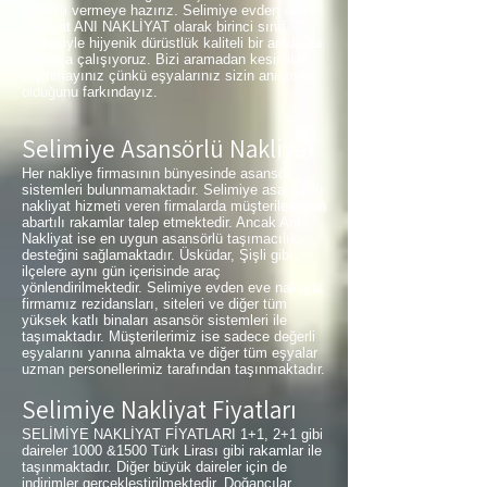
hizmeti vermeye hazırız. Selimiye evden eve
nakliyat ANI NAKLİYAT olarak birinci sınıf
kalitesiyle hijyenik dürüstlük kaliteli bir arada da
tutmaya çalışıyoruz. Bizi aramadan kesinlikle
taşınmayınız çünkü eşyalarınız sizin anılarınız
olduğunu farkındayız.
Selimiye Asansörlü Nakliyat
Her nakliye firmasının bünyesinde asansör
sistemleri bulunmamaktadır. Selimiye asansörlü
nakliyat hizmeti veren firmalarda müşterilerinden
abartılı rakamlar talep etmektedir. Ancak Anı
Nakliyat ise en uygun asansörlü taşımacılık
desteğini sağlamaktadır. Üsküdar, Şişli gibi
ilçelere aynı gün içerisinde araç
yönlendirilmektedir. Selimiye evden eve nakliyat
firmamız rezidansları, siteleri ve diğer tüm
yüksek katlı binaları asansör sistemleri ile
taşımaktadır. Müşterilerimiz ise sadece değerli
eşyalarını yanına almakta ve diğer tüm eşyalar
uzman personellerimiz tarafından taşınmaktadır.
Selimiye Nakliyat Fiyatları
SELİMİYE NAKLİYAT FİYATLARI 1+1, 2+1 gibi
daireler 1000 &1500 Türk Lirası gibi rakamlar ile
taşınmaktadır. Diğer büyük daireler için de
indirimler gerçekleştirilmektedir. Doğancılar