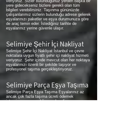
veriyoruz. Sizler bulunduğunuz yerden başka bir
yere gidecekseniz bizlere gerekli olan tüm
bilgileri verebilirsiniz. Taşınma gününüzde
çalışanlarımız sizlerin bulunduğu adrese gelerek
eşyalarınızı paketler ve eşya durumunuza göre
de araç temin eder. İstediğiniz tarihte de
eşyalarınız yerine güvenle ulaşır.
Selimiye Şehir İçi Nakliyat
Selimiye Şehir İçi Nakliyat İstanbul ve çevre
noktalara uygun fiyatlı şehir içi nakliyat hizmeti
veriyoruz. Şehir içinde mevcut olan her noktaya
eşyalarınızı özenli bir şekilde taşıyor ve
profesyonel taşıma gerçekleştiriyoruz.
Selimiye Parça Eşya Taşıma
Selimiye Parça Eşya Taşıma Eşyalarınız az
ancak çok fazla taşıma ücreti ödemek
istemiyorsanız aradığınız adres firmamız.
Sizlerin ne kadar az eşyanız varsa taşınma
maliyetinizde bir o kadar düşer. Haftalık
programımıza sizlerin eşyalarını da ekleyerek
en az 1 hafta içerisinde eşyalarınızı parça
olarak dilediğiniz noktaya ulaştırıyoruz. Selimiye
buzdolabı taşıma, Selimiye koltuk taşıma,
Selimiye çamaşır makinası taşıma, Selimiye