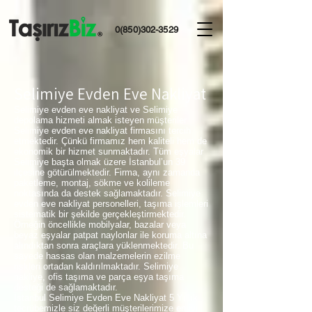
0(850)302-3529
Selimiye Evden Eve Nakliyat
Selimiye evden eve nakliyat ve Selimiye
depolama hizmeti almak isteyen müşteriler
Selimiye evden eve nakliyat firmasını tercih
etmektedir. Çünkü firmamız hem kaliteli hem de
ekonomik bir hizmet sunmaktadır. Tüm eşyalar
Selimiye başta olmak üzere İstanbul’un 39
ilçesine götürülmektedir. Firma, aynı zamanda
paketleme, montaj, sökme ve kolileme
noktasında da destek sağlamaktadır. Selimiye
evden eve nakliyat personelleri, taşıma işlemleri
sistematik bir şekilde gerçekleştirmektedir.
Örneğin öncellikle mobilyalar, bazalar veya
beyaz eşyalar patpat naylonlar ile koruma altına
alındıktan sonra araçlara yüklenmektedir. Bu
sayede hassas olan malzemelerin ezilme
riskleri ortadan kaldırılmaktadır. Selimiye
nakliye, ofis taşıma ve parça eşya taşıma
desteği de sağlamaktadır.
İstanbul Selimiye Evden Eve Nakliyat 5 Yıllık
tecrübemizle siz değerli müşterilerimize en iyi