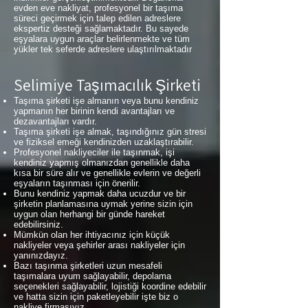
evden eve nakliyat, profesyonel bir taşıma
süreci geçirmek için talep edilen adreslere
ekspertiz desteği sağlamaktadır. Bu sayede
eşyalara uygun araçlar belirlenmekte ve tüm
yükler tek seferde adreslere ulaştırılmaktadır
Selimiye Taşımacılık Şirketi
Taşıma şirketi işe almanın veya bunu kendiniz
yapmanın her birinin kendi avantajları ve
dezavantajları vardır.
Taşıma şirketi işe almak, taşındığınız gün stresi
ve fiziksel emeği kendinizden uzaklaştırabilir.
Profesyonel nakliyeciler ile taşınmak, işi
kendiniz yapmış olmanızdan genellikle daha
kısa bir süre alır ve genellikle evlerin ve değerli
eşyaların taşınması için önerilir.
Bunu kendiniz yapmak daha ucuzdur ve bir
şirketin planlamasına uymak yerine sizin için
uygun olan herhangi bir günde hareket
edebilirsiniz.
Mümkün olan her ihtiyacınız için küçük
nakliyeler veya şehirler arası nakliyeler için
yanınızdayız.
Bazı taşınma şirketleri uzun mesafeli
taşımalara uyum sağlayabilir, depolama
seçenekleri sağlayabilir, lojistiği koordine edebilir
ve hatta sizin için paketleyebilir işte biz o
nakliye firmasıyız.