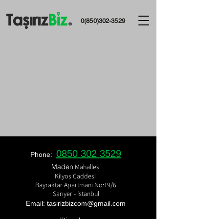
0(850)302-3529
0850 302 3529
Phone:
​Maden
Mahallesi
Kilyos Caddesi
Bayraktar Apartmanı No:19/6
Sarıyer - İstanbul
Email: tasirizbizcom
@gmail.com