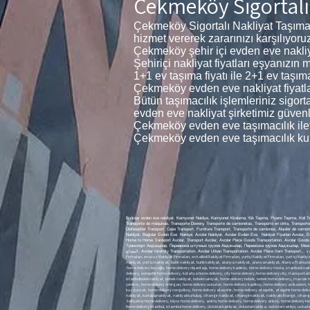
Çekmeköy Sigortalı
Çekmeköy Sigortalı Nakliyat Taşıma 
hizmet vererek zararınızı karşılıyoru
Çekmeköy şehir içi evden eve nakliyat
Şehiriçi nakliyat fiyatları eşyanızı
1+1 ev taşıma fiyatı ile 2+1 ev taşıma 
Çekmeköy evden eve nakliyat fiyatları
Bütün taşımacılık işlemleriniz sigor
evden eve nakliyat şirketimiz güvenli
Çekmeköy evden eve taşımacılık ilet
Çekmeköy evden eve taşımacılık kur
Bağcılar evden eve nakliyat, Kamyonet Nakliye, Kamyonet Kiralama, Yük Taşıma, Piyano Taşıma, Koli T
Transporte de máquinas, Transporte Dowery, Transporte de camionetas, Transporte en cinta, Transporte 
Dishwasher Transport, Case Transport, Furniture Transport, Transporte de camiones, Alquiler de camiones, Transporte de carga, جير الشاحنات ، نقل البضائع ، نقل البيانو ، نقل الطرود ، نقل الآلة ، نقل المهور ، النقل لاقط ، نقل المطحنة ، نقل الغسالة ، نقل غسالة الصحون ، نقل الحالة ، نقل الأثاث
Nakliyat, Bağcılar Evden Eve Nakliye, Avcılar Nakliyat, Avcılar Evden Eve, Nakliyat Fiyatları Avcılar, Ev
Home to Home Transport Avcılar, Transport Avcılar, Avcılar Piece Goods Transportation, Avcılar Go
Транспорт Авджылар, Перевозка штучных грузов Авджылар, Перевозка грузов Авджылар, Междугородние перевозки Авджылар, Городские п
البضائع، Avcılar Intercity Transportation، Avcılar Urban Transportation، Avcılar Piece Item Transport،,
sanateseri taşımacılığı, tablo taşımacılığı, tablo nakliyesi, heykel n