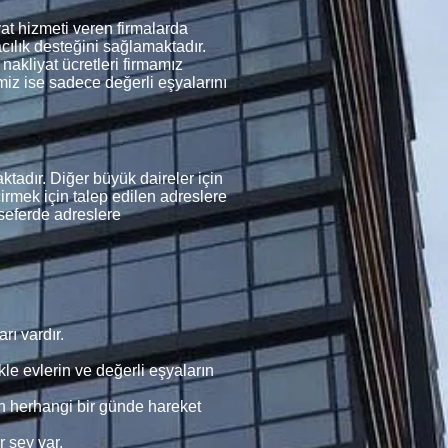
t hizmeti veren firmalarda
cılık desteğini sağlamaktadır.
akliyat ücretleri firmamız
imiz ise sadece değerli eşyalarını
adır. Diğer büyük daireler için
irmek için talep edilen adreslere
seferde adreslere
rı vardır.
kle evlerin ve değerli eşyaların
n herhangi bir günde hareket
r şey var.