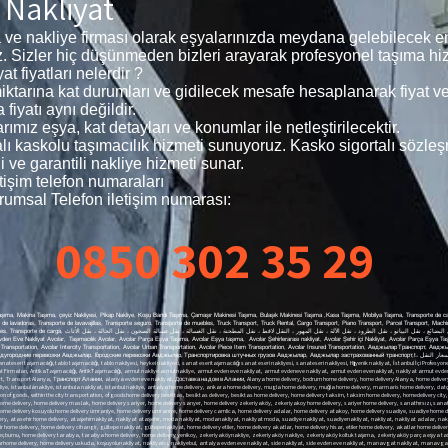
 Nakliyat
ve nakliye firması olarak eşyalarınızda meydana gelebilecek en
z. Sizler hiç düşünmeden bizleri arayarak profesyonel taşıma hizm
 fiyatları nelerdir ?
n miktarına kat durumları ve gidilecek mesafe hesaplanarak fiyat 
fiyatı aynı değildir.
mız eşya, kat detayları ve konumlar ile netleştirilecektir.
talı kaskolu taşımacılık hizmeti sunuyoruz. Kasko sigortalı sözle
 ve garantili nakliye hizmeti sunar.
işim telefon numaraları
umsal Telefon iletişim numarası:
0850 302 35 29
aşıma, Makina Taşıma, çeyiz Nakliyesi, Pikap Nakliye, Koşu Bandı Taşıma, Çamaşır Makinesi Taşıma, Bulaşık Makinesi Taşıma ,Kasa Taşıma, Mobilya Taşıma, Transporte de cam
de lavadoras, Transporte de lavavajillas, Transporte seguro, Transporte de muebles, Truck Transport, Truck Rental, Cargo Transport, Piano Transport, Parcel Transport, Mach
النقل بالشاحنات ، تأ, , Evden eve nakliyat Bağcılar , Bağcılar Kurumsal
den Eve Nakliyat Avcılar, Taşımacılık Avcılar, Avcılar Parça Eşya Taşıma, Avcılar Eşya taşıma, Avcılar Şehirlerarası nakliyat, Avcılar Şehir içi Nakliyat, Avcılar Parça Eşya Ta
ods Transportation, Avcılar Intercity Transportation, Avcılar Urban Transportation, Avcılar Piece Item Transportation, Avcılar Insured Transportation, Авджылар Транс
еревозки Авджылар, Транспортировка штучных грузов Авджылар, Авджылар застрахованный транспорт,t، أسعار النقل Avcılar، من منزل إلى منزل النقل Avcılar، النقل Avcılar، Avcılar قطعة نقل البضائع، Avcılar نقل
akliyesi, sanat eseritaşımacılığı sanat eseri nakliyesi, sanateseri nakliyesi, Hijyenik nakliyat, İstanbul İçi Profesyonel Nakliyat, Firmaları Nakliyat Firmaları, İstanbul İçi Profesyonel NakliyatFirmaları, en iyi Nakliyat Firmaları, en ucuz Nakliyat Firmaları, en kaliteli Nakliyat Firmaları, yurtiçi Nakliyat Firmaları, yurt içi Nakliyat Firmaları, AntikaTaşımacılığı, AntikTaşımacılığı, armut nakliye armutnakliye, armut evden eve nakliyat, armut evdeneve nakliyat, armut evden evenakliyat, nakliyat armut evden eve, Şehiriçi Nakliye, Şehir içi Nakliye, Nakliye Şehir içi, giysi dolaplı taşıma, dolaplı taşıma, yurtiçi nakliyat, yurt içi nakliyat, butik nakliyat, butiknakliyat, alanya nakliyat, alanyanakliyat, Alanya Transport, Transport Alanya, Транспорт Алании, alanya evden eve nakliyat, Доставка на дом в Алании, Alanya home delivery, bodrum home delivery, home delivery Alanya, home delivery bodrum, home delivery istanbul, home delivery üsküdar, home delivery çamlıca, home delivery fatih, home delivery beyoğlu, home delivery nişantaşı, home delivery kadıköy, home delivery moda, istanbula nakliye, istanbulanakliye, istanbula nakliyat, istanbul nakliye, antalya home delivery, ankara home delivery, mugla home delivery, muğla home delivery, marmaris home delivery, datça home delivery, didim home delivery, kuşadası home delivery, mersin home delivery, aydın home delivery, eskişehir home delivery, kütahya home delivery, city ​​home delivery​​, home delivery city, transportation of goods, within the city transportation, of goods​​home delivery besiktas, ​​besiktas delivery, besiktas home delivery, home delivery taksim, taksim home delivery, homedelivery city, ​​seat transport, city ​​seattransport​​, seat transport​​seattransport, belek nakliyat, beleknakliyat, istanbulbeleknakliyat, bebek nakliyat, bebeknakliyat, home delivery bebek, bebek home delivery, maslak home delivery, home delivery maslak, home delivery sariyer, home delivery sarıyer, home delivery zekeriyaköy, zekeriyakoy home delivery, sariyer home delivery, sanathırsızı, sanattaşıma firması, maslak nakliyat, maslaknakliyat, nakliyatmaslak, nakliyat maslak, home delivery yeniköy, home delivery emirgan, home delivery uskudar, home delivery kadikoy, home delivery acibadem, home delivery kosuyolu home delivery ümraniye, home delivery umraniye, home delivery camlica, home delivery adalar, home delivery atakoy, home delivery suadiye, suadiye home delivery, yeniköy home delivery, yenikoy home delivery, home delivery beylerbeyi, home delivery kuzguncuk, home delivery cengelkoy, home delivery atasehir, home delivery ataşehir, ataşehir home delivery, atasehir home delivery, ataşehirnakliyat, nakliyat ataşehir, moda nakliyat, modanakliyat, nakliyat moda, suadiye nakliyat, suadiyenakliyat, nakliyat, nakliyat adalar, nakliyat, nakliyatadalar evden, nakliyat ofis, nakliyat, tepe nakliyat, tepenakliyat, nakliyattepe, kurtuluş nakliyat, kurtuluşnakliyat, nakliyatkurtuluş, cihangir nakliyat, cihangirnakliyat, nakliyatcihangir, cihangir home delivery, home delivery cihangir, gültepe nakliyat, gültepenakliyat, home delivery etiler, home delivery akatlar, home delivery hisar, etiler home delivery, akatlar home delivery, ortaköy home delivery, fikirtepe home delivery, home delivery fikirtepe, sariyerhome delivery, bahçeköy home delivery, kilyos home delivery, arıköy home delivery, home delivery arıköy, home delivery kireçburnu, home delivery tarabya, tarabya home delivery, home delivery yenikoy, zekeriyaköynakliye, zekeriyaköy nakliye, zekeriyaköy koltuk taşıma, zekeriyaköy parça eşya taşıma, uskumruköy nakliyat, uskumruköynakliye, home delivery uskumrukoy, home deliver, home delive, home delivery istanbul, istambul home delivery, üsküdarnakliyat, üsküdarnakliya, üsküdarnakliye, uskudarhome delivery, home delivery uskuda, koşuyolunakliyat, nakliyatcı, nakliyebul, antalya evden eve nakliyat, side nakliyat, side evden eve nakliyat, manavgat nakliyat, manavgat evden eve nakliyat, anı nakliyat yolda, anınakliyat, aninakliyat, acıbademnakliye, acıbadem nakliye, kosuyolunakliyat, kosuyolunakliye, kosuyolu nakliyat, koşuyolunakliye, koşuyolu nakliye, nakliyat acıbadem, nakliye acıbadem, nakliyat üsküdar, nakliyeüsküdar, nakliyatistanbul, nakliyat harem, harem nakliyat, selimiye nakliyat, nakliyat selimiye, doğancılarnakliyat, doğancılar nakliyat, nakliyat doğancılar, nakliyat sarıyer, nakliye sarıyer, nakliyesarıyer, nakliyat madenler, nakliyatmadenler, madenler nakliyat, nakliyat acarlar, nakliyat göztepe, nakliyat suadiye, fenerbahçe nakliyat, fenerbahçenakliyat, nakliyat fenerbahçe, kızıltoprak nakliyat, nakliyat kızıltoprak, nakliyat caddebostan, nakliyatcaddebostan, caddebostannakliyat, caddebostan nakliyat, transportation carrier home delivery, sariyer home delivery, sile home delivery, ankara home delivery, izmir home delivery, bursa home delivery, beykoz home delivery, acarlar home delivery, kavacık home delivery, levent home delivery, sanayi home delivery, maltepe home delivery, bostancı home delivery, göztepe Nakliyeci, mainframe transportation, table transport, table shipping, sculpture transport, art work transport, artwork shipping, artwork shipping, hygienic transport, Professional Transport, Companies in Istanbul, Forwarding Companies, In Istanbul Professional, Shipping Companies best shipping companies cheapest shipping companies top quality shipping companies Domestic Transport Companies Domestic Transport Companies Antiques Transportation antique transport pear shipping pear shipping pear home delivery pear home delivery pear home delivery shipping pear home to home Local Transport City Transport Shipping Inner City clothes closet transport locker transport domestic shipping domestic shipping boutique shipping boutique shipping Alanya Transport spaceshipping Alanya Transport Transport Alanya Транспорт Алании Alanya home delivery Доставка на дом в Алании Alanya home delivery Bodrum home delivery home delivery Alanya home delivery basement home delivery istanbul home delivery uskudar home delivery camlica home delivery home delivery beyoglu home delivery Nisantasi home delivery kadikoy home delivery fashion shipping to istanbul istanbul shipping shipping to istanbul istanbul shipping antalya home delivery ankara home delivery mugla home delivery mugla home delivery 