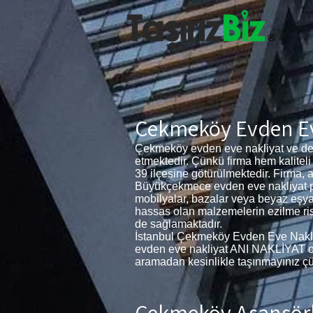
Çekmeköy Evden Ev
Çekmeköy evden eve nakliyat ve dep
etmektedir. Çünkü firma hem kalite
39 ilçesine götürülmektedir. Firma
Büyükçekmece evden eve nakliyat pers
mobilyalar, bazalar veya beyaz eşya
hassas olan malzemelerin ezilme ris
de sağlamaktadır.
İstanbul Çekmeköy Evden Eve Nakliyat
evden eve nakliyat ANI NAKLİYAT olara
aramadan kesinlikle taşınmayınız çün
Çekmeköy Asansörl