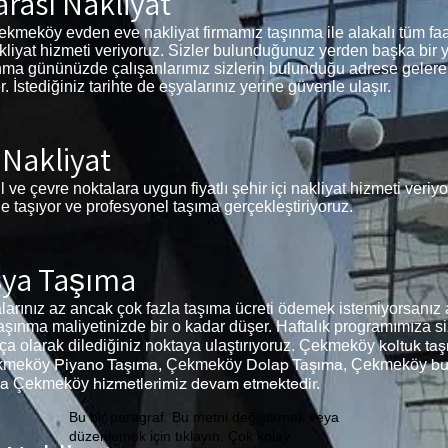
rası Nakliyat
meköy evden eve nakliyat firmamız taşınma ile alakalı tüm faaliye
akliyat hizmeti veriyoruz. Sizler bulunduğunuz yerden başka bir 
aşınma gününüzde çalışanlarımız sizlerin bulunduğu adrese gelere
İstediğiniz tarihte de eşyalarınız yerine güvenle ulaşır.
 Nakliyat
ve çevre noktalara uygun fiyatlı şehir içi nakliyat hizmeti veriy
de taşıyor ve profesyonel taşıma gerçekleştiriyoruz.
şya Taşıma
ınız az ancak çok fazla taşıma ücreti ödemek istemiyorsanız a
aşınma maliyetinizde bir o kadar düşer. Haftalık programımıza si
koltuk ta
arça olarak dilediğiniz noktaya ulaştırıyoruz. Çekmeköy
Piyano Taşıma,
Dolap Taşıma,
bu
kmeköy
Çekmeköy
Çekmeköy
ma
hizmetlerimiz devam etmektedir.
Çekmeköy
Bu bir paragraf. Bu metni değiştirmek veya
düzenlemek için tıklayın. Çok kolay.