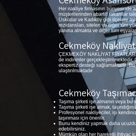
Her nakliye firmasının bünyesinde 
müşterilerinden abartılı rakamlar ta
Üsküdar ve Kadıköy gibi ilçelere ay
rezidansları, siteleri ve diğer tüm yü
yanına almakta ve diğer tüm eşyalar
Çekmeköy Nakliyat 
ÇEKMEKÖY NAKLİYAT FİYATLARI 1+1, 2
de indirimler gerçekleştirilmektedir
ekspertiz desteği sağlamaktadır. Bu
ulaştırılmaktadır
Çekmeköy Taşımacıl
Taşıma şirketi işe almanın veya bunu
Taşıma şirketi işe almak, taşındığını
Profesyonel nakliyeciler, işi kendini
taşınması için önerilir.
Bunu kendiniz yapmak daha ucuzdur 
edebilirsiniz.
Mümkün olan her hareketli ihtiyaç iç