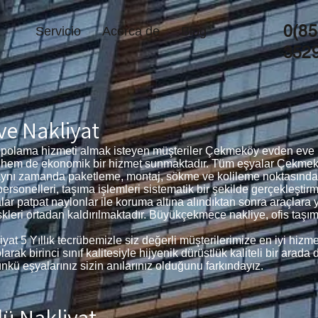
0(85
Servicio
Acerca de
Blog
352
e Nakliyat
olama hizmeti almak isteyen müşteriler Çekmeköy evden eve na
li hem de ekonomik bir hizmet sunmaktadır. Tüm eşyalar Çekmek
, aynı zamanda paketleme, montaj, sökme ve kolileme noktasında
onelleri, taşıma işlemleri sistematik bir şekilde gerçekleştirm
lar patpat naylonlar ile koruma altına alındıktan sonra araçlar
kleri ortadan kaldırılmaktadır. Büyükçekmece nakliye, ofis taşı
 5 Yıllık tecrübemizle siz değerli müşterilerimize en iyi hizme
k birinci sınıf kalitesiyle hijyenik dürüstlük kaliteli bir arada 
kü eşyalarınız sizin anılarınız olduğunu farkındayız.
ü Nakliyat