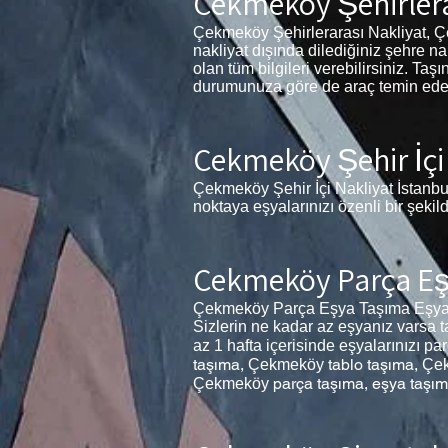
Çekmeköy Şehirlera
Çekmeköy Şehirlerarası Nakliyat, Çek
nakliyat dışında dilediğiniz şehre n
olan tüm bilgileri verebilirsiniz. T
durumunuza göre de araç temin eder. 
Çekmeköy Şehir İçi
Çekmeköy Şehir İçi Nakliyat İstanbul 
noktaya eşyalarınızı özenli bir şekil
Çekmeköy Parça E
Çekmeköy Parça Eşya Taşıma Eşyalar
Sizlerin ne kadar az eşyanız varsa t
az 1 hafta içerisinde eşyalarınızı p
taşıma,
tablo taşıma,
Çekmeköy
Çe
parça taşıma, eşya taşı
Çekmeköy