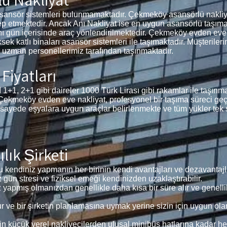
asansör sistemleri bulunmamaktadır. Çekmeköy asansörlü nakliya
lep etmektedir. Ancak Anı Nakliyat ise en uygun asansörlü taşıma
nı gün içerisinde araç yönlendirilmektedir. Çekmeköy evden eve n
ksek katlı binaları asansör sistemleri ile taşımaktadır. Müşteriler
 uzman personellerimiz tarafından taşınmaktadır.
Fiyatları
+1 gibi daireler 1000 Türk Lirası gibi rakamlar ile taşınmakt
. Çekmeköy evden eve nakliyat, profesyonel bir taşıma süreci geç
 sayede eşyalara uygun araçlar belirlenmekte ve tüm yükler tek 
ık Şirketi
 kendiniz yapmanın her birinin kendi avantajları ve dezavantajla
z gün stresi ve fiziksel emeği kendinizden uzaklaştırabilir.
z yapmış olmanızdan genellikle daha kısa bir süre alır ve genelli
ve bir şirketin planlamasına uymak yerine sizin için uygun ola
in küçük yerel nakliyecilerden ulusal minibüs hatlarına kadar he