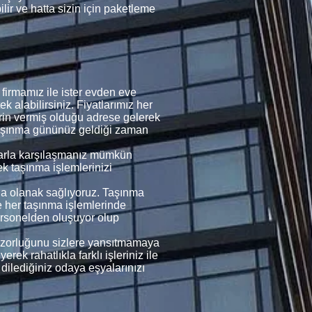
ir ve hatta sizin için paketleme
irmamız ile ister evden eve
ek alabilirsiniz. Fiyatlarımız her
lerin vermiş olduğu adrese gelerek
 taşınma gününüz geldiği zaman
umlarla karşılaşmanız mümkün
ek taşınma işlemlerinizi
ına olanak sağlıyoruz. Taşınma
ve her taşınma işlemlerinde
ersonelden oluşuyor olup
rin zorluğunu sizlere yansıtmamaya
rek rahatlıkla farklı işleriniz ile
 dilediğiniz odaya eşyalarınızı