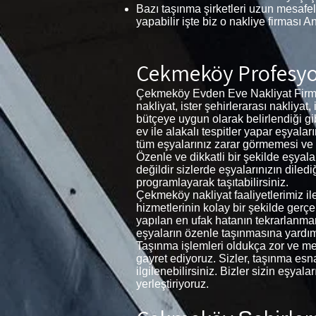
Bazı taşınma şirketleri uzun mesafel
yapabilir işte biz o nakliye firması A
Çekmeköy Profesyo
Çekmeköy Evden Eve Nakliyat Firmam
nakliyat, ister şehirlerarası nakliyat
bütçeye uygun olarak belirlendiği gi
ev ile alakalı tespitler yapar eşya
tüm eşyalarınız zarar görmemesi ve kır
Özenle ve dikkatli bir şekilde eşyal
değildir sizlerde eşyalarınızın diled
programlayarak taşıtabilirsiniz.
Çekmeköy nakliyat faaliyetlerimiz il
hizmetlerinin kolay bir şekilde gerç
yapılan en ufak hatanın tekrarlanma
eşyaların özenle taşınmasına yardımc
Taşınma işlemleri oldukça zor ve meş
gayret ediyoruz. Sizler, taşınma esnas
ilgilenebilirsiniz. Bizler sizin eşya
yerleştiriyoruz.