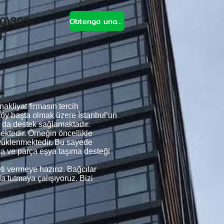
Obtenga una cotización
0)302-
9
kliyat firmasın tercih
öy başta olmak üzere İstanbul’un
 da destek sağlamaktadır.
ektedir. Örneğin öncellikle
a yüklenmektedir. Bu sayede
ma ve parça eşya taşıma desteği
ti vermeye hazırız. Bağcılar
da tutmaya çalışıyoruz. Bizi