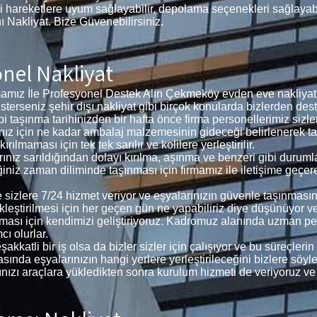
i hareketlere uyum sağlayabilir, depolama seçenekleri sağlayabil
nı Nakliyat. Bize Güvenebilirsiniz.
nel Nakliyat
ız İle Profesyonel Destek Alın Çekmeköy evden eve nakliyat f
, isterseniz şehir dışı nakliyat gibi birçok konularda bizlerden dest
bi taşınma tarihinizden bir hafta önce firma personellerimiz siz
larınız için ne kadar ambalaj malzemesinin gideceği belirlenerek
ılmaması için tek tek sarılır ve kolilere yerleştirilir.
arınız sarıldığından dolayı kırılma, aşınma ve benzeri gibi dur
iğiniz zaman diliminde taşınması için firmamız ile iletişime geçer
e sizlere 7/24 hizmet veriyor ve eşyalarınızın güvenle taşınmas
ekleştirilmesi için her geçen gün ne yapabiliriz diye düşünüyor 
ması için kendimizi geliştiriyoruz. Kadromuz alanında uzman p
ı olurlar.
akkatli bir iş olsa da bizler sizler için çalışıyor ve bu süreçle
ında eşyalarınızın hangi yerlere yerleştirileceğini bizlere söyleye
larınızı araçlara yükledikten sonra kurulum hizmeti de veriyoruz ve