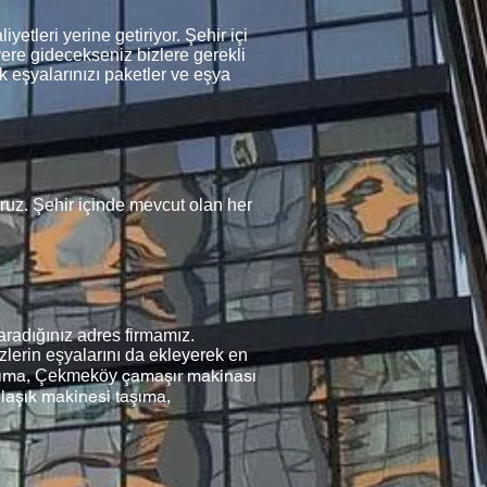
tleri yerine getiriyor. Şehir içi
yere gidecekseniz bizlere gerekli
k eşyalarınızı paketler ve eşya
oruz. Şehir içinde mevcut olan her
radığınız adres firmamız.
zlerin eşyalarını da ekleyerek en
şıma,
çamaşır makinası
Çekmeköy
laşık makinesi taşıma,