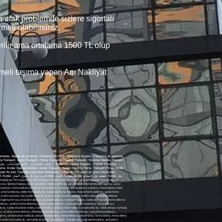
 ufak problemde sizlere sigortalı
eti alabilirsiniz.
verilir ama ortalama 1500 TL olup
şmeli taşıma yapan Anı Nakliyat
iones, Alquiler de camiones, Transporte de carga, Transporte de piano, Transporte de paquetes,
ine Transport, dowry Transport, Pickup Transport, Treadmill Transport, Washing Machine Transport,
şıma, Avcılar Sigortalı Nakliyat, Avcılar Transport, Avcılar Home to Home, Transport Prices Avcılar,
порт, Авджылар На дом, Транспортные цены Авджылар, Транспорт От дома до дома Авджылар,
marmaris home delivery datca home delivery didim home delivery kusadasi home delivery mersin home delivery Aydin home delivery Eskisehir home delivery Kütahya Home Delivery city ​​home delivery home delivery city transportation of goods within the city transportation of goods home delivery besiktas besiktas delivery besiktas home delivery home delivery taxi Taksim Home Delivery home delivery city ​​seat transport city ​​seattransport seat transport seattransport baby shipping babyshipping home delivery baby baby home delivery maslak home delivery home delivery maslak home delivery sariyer home delivery sariyer home delivery zekeriyakoy zekeriyakoy home delivery sariyer home delivery maslak shipping maslak shipping shippingmaslak shipping maslak home delivery Yenikoy home delivery emirgan home delivery uskudar home delivery kadikoy home delivery acibadem home delivery route home delivery umraniye home delivery umraniye home delivery camlica home delivery islands home delivery home delivery suadiye suadiye home delivery Yenikoy Home Delivery Yenikoy home delivery home delivery beylerbeyi home delivery home delivery cengelkoy home delivery atasehir home delivery atasehir Atasehir home delivery atasehir home delivery ataşehirtransport shipping atasehir fashion shipping fashion shipping shipping fashion shipping to suadiye suadiantransport shipping shipping islands shipping shippingislands shipping from home office relocation hill transport top shipping shippingtepe salvation shipping salvationshipping shippingliberation cihangir shipping cihangirtransport transporterhangir cihangir home delivery home delivery cihangir Gultepe Transport Gultepenakliyat home delivery meats home delivery execs home delivery hisar Etiler home delivery akatlar home delivery Ortakoy Home Delivery Idea Home Delivery home delivery sariyerhome delivery bahcekoy home delivery kiyos home delivery arikoy home delivery home delivery arikoy home delivery home delivery tarabya tarabya home delivery home delivery zekeriyakoytransport zekeriyakoy shipping zekeriyakoy seat transport zekeriyaköy piece goods transport Uskumrukoy Transport mackerelkoytransport home delivery uskumrukoy home deliver home delivery home delivery istanbul istanbul home delivery Uskudartransport Uskudarnakliya Uskudarshipping uskudarhome delivery home delivery uskuda runwaytransport shipper find shipping antalya home delivery side shipping side home delivery manavgat shipping manavgat home delivery instant shipping is on the way shipping shipping bitterbademshipping macaroon shipping kosuwaytransport by wayshipping road transport runwayshipping runway shipping shipping macaroon shipping macaroon transport uskudar shippinguskudar shippingistanbul transport harem harem transport seliye shipping shipping falconerstransport falconers shipping shipping falconers shipping sariyer shipping sariyer shippingsariyer shipping mines shippingmines mines transport courier companies shipping goztepe shipping suadiye Fenerbahce Transport fenerbahce shipping transport fenerbahce redsoil shipping shipping redsoil shipping streetbostan shippingcaddebostan streetbostan shipping streetbostan shipping transportation carrier home delivery saree delete home delivery home delivery ankara home delivery izmir home delivery home delivery beykoz they offer home delivery home delivery kavacik