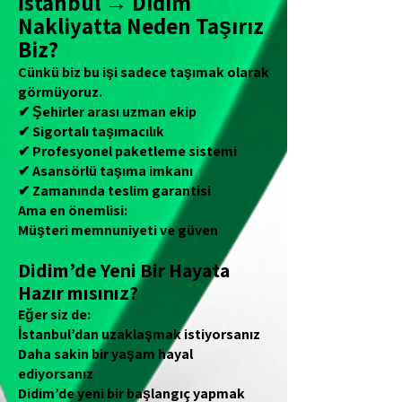
İstanbul → Didim
Nakliyatta Neden Taşırız
Biz?
Çünkü biz bu işi sadece taşımak olarak
görmüyoruz.
✔ Şehirler arası uzman ekip
✔ Sigortalı taşımacılık
✔ Profesyonel paketleme sistemi
✔ Asansörlü taşıma imkanı
✔ Zamanında teslim garantisi
Ama en önemlisi:
Müşteri memnuniyeti ve güven
Didim’de Yeni Bir Hayata
Hazır mısınız?
Eğer siz de:
İstanbul’dan uzaklaşmak istiyorsanız
Daha sakin bir yaşam hayal
ediyorsanız
Didim’de yeni bir başlangıç yapmak