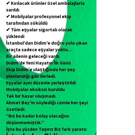
✔ Kırılacak ürünler özel ambalajlarla
sarıldı
✔ Mobilyalar profesyonel ekip
tarafından söküldü
✔ Tüm eşyalar sigortalı olarak
yüklendi
İstanbul’dan Didim’e doğru yola çıkan
araçta sadece eşyalar yoktu…
Bir ailenin geleceği vardı.
Didim’de Yeni Hayatın İlk Günü
Ekip Didim’e ulaştığında her şey
planlandığı gibi ilerledi.
Eşyalar aynı düzenle yerleştirildi
Mobilyalar eksiksiz kuruldu
Tek bir hasar oluşmadı
Ahmet Bey’in söylediği cümle her şeyi
özetledi:
“Biz bu kadar kolay olacağını
düşünmemiştik.”
İşte bu yüzden Taşırız Biz fark yaratır.