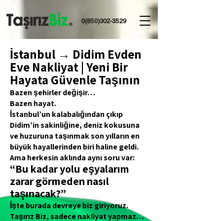
0(850)302-3529
İstanbul → Didim Evden
Eve Nakliyat | Yeni Bir
Hayata Güvenle Taşının
Bazen şehirler değişir…
Bazen hayat.
İstanbul’un kalabalığından çıkıp
Didim’in sakinliğine, deniz kokusuna
ve huzuruna taşınmak son yılların en
büyük hayallerinden biri haline geldi.
Ama herkesin aklında aynı soru var:
“Bu kadar yolu eşyalarım
zarar görmeden nasıl
taşınacak?”
İşte burada devreye biz giriyoruz.
Taşırız Biz, sadece nakliyat yapmaz…