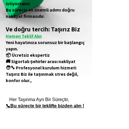
istiyorsanız
Bu sürecin en önemli adımı doğru
nakliyat firmasıdır.
Ve doğru tercih: Taşırız Biz
Hemen Teklif Alın
Yeni hayatınıza sorunsuz bir başlangıç
yapın.
📦 Ücretsiz ekspertiz
🚚 Sigortalı şehirler arası nakliyat
🧑‍🔧 Profesyonel kurulum hizmeti
Taşırız Biz ile taşınmak stres değil,
konfor olur.,
Her Taşınma Ayrı Bir Süreçtir,
📞
Bu süreçte bir teklifte bizden alın !
istanbul didim evden eve nakliyat, istanbul
didim nakliyat, şehirler arası nakliyat didim,