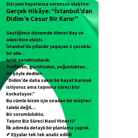
Sizi yeni hayatınıza sorunsuz ulaştırır.
Gerçek Hikâye: “İstanbul’dan
Didim’e Cesur Bir Karar”
Geçtiğimiz dönemde Ahmet Bey ve
ailesi bize ulaştı.
İstanbul’da yıllardır yaşayan 2 çocuklu
bir aile…
Artık yorulmuşlardı.
Trafikten, gürültüden, yoğunluktan…
Ve şöyle dediler:
“Didim’de daha sakin bir hayat kurmak
istiyoruz ama taşınma süreci bizi
korkutuyor.”
Bu cümle bizim için sıradan bir müşteri
talebi değil…
Bir sorumluluktu.
Taşırız Biz Süreci Nasıl Yönetti?
İlk adımda detaylı bir planlama yaptık.
✔ Eşyalar tek tek analiz edildi