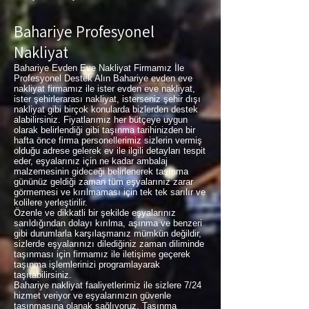
Bahariye Profesyonel
Nakliyat
Bahariye Evden Eve Nakliyat Firmamız İle
Profesyonel Destek Alın Bahariye evden eve
nakliyat firmamız ile ister evden eve nakliyat,
ister şehirlerarası nakliyat, isterseniz şehir dışı
nakliyat gibi birçok konularda bizlerden destek
alabilirsiniz. Fiyatlarımız her bütçeye uygun
olarak belirlendiği gibi taşınma tarihinizden bir
hafta önce firma personellerimiz sizlerin vermiş
olduğu adrese gelerek ev ile ilgili detayları tespit
eder, eşyalarınız için ne kadar ambalaj
malzemesinin gideceği belirlenerek taşınma
gününüz geldiği zaman tüm eşyalarınız zarar
görmemesi ve kırılmaması için tek tek sarılır ve
kolilere yerleştirilir.
Özenle ve dikkatli bir şekilde eşyalarınız
sarıldığından dolayı kırılma, aşınma ve benzeri
gibi durumlarla karşılaşmanız mümkün değildir,
sizlerde eşyalarınızı dilediğiniz zaman diliminde
taşınması için firmamız ile iletişime geçerek
taşınma işlemlerinizi programlayarak
taşıtabilirsiniz.
Bahariye nakliyat faaliyetlerimiz ile sizlere 7/24
hizmet veriyor ve eşyalarınızın güvenle
taşınmasına olanak sağlıyoruz. Taşınma