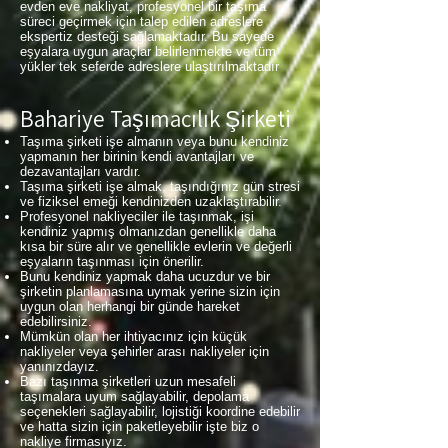
evden eve nakliyat, profesyonel bir taşıma
süreci geçirmek için talep edilen adreslere
ekspertiz desteği sağlamaktadır. Bu sayede
eşyalara uygun araçlar belirlenmekte ve tüm
yükler tek seferde adreslere ulaştırılmaktadır
Bahariye Taşımacılık Şirketi
Taşıma şirketi işe almanın veya bunu kendiniz
yapmanın her birinin kendi avantajları ve
dezavantajları vardır.
Taşıma şirketi işe almak, taşındığınız gün stresi
ve fiziksel emeği kendinizden uzaklaştırabilir.
Profesyonel nakliyeciler ile taşınmak, işi
kendiniz yapmış olmanızdan genellikle daha
kısa bir süre alır ve genellikle evlerin ve değerli
eşyaların taşınması için önerilir.
Bunu kendiniz yapmak daha ucuzdur ve bir
şirketin planlamasına uymak yerine sizin için
uygun olan herhangi bir günde hareket
edebilirsiniz.
Mümkün olan her ihtiyacınız için küçük
nakliyeler veya şehirler arası nakliyeler için
yanınızdayız.
Bazı taşınma şirketleri uzun mesafeli
taşımalara uyum sağlayabilir, depolama
seçenekleri sağlayabilir, lojistiği koordine edebilir
ve hatta sizin için paketleyebilir işte biz o
nakliye firmasıyız.