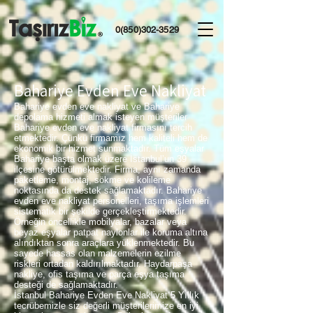
0(850)302-3529
Bahariye Evden Eve Nakliyat
Bahariye evden eve nakliyat ve Bahariye
depolama hizmeti almak isteyen müşteriler
Bahariye evden eve nakliyat firmasını tercih
etmektedir. Çünkü firmamız hem kaliteli hem de
ekonomik bir hizmet sunmaktadır. Tüm eşyalar
Bahariye başta olmak üzere İstanbul’un 39
ilçesine götürülmektedir. Firma, aynı zamanda
paketleme, montaj, sökme ve kolileme
noktasında da destek sağlamaktadır. Bahariye
evden eve nakliyat personelleri, taşıma işlemleri
sistematik bir şekilde gerçekleştirmektedir.
Örneğin öncellikle mobilyalar, bazalar veya
beyaz eşyalar patpat naylonlar ile koruma altına
alındıktan sonra araçlara yüklenmektedir. Bu
sayede hassas olan malzemelerin ezilme
riskleri ortadan kaldırılmaktadır. Haydarpaşa
nakliye, ofis taşıma ve parça eşya taşıma
desteği de sağlamaktadır.
İstanbul Bahariye Evden Eve Nakliyat 5 Yıllık
tecrübemizle siz değerli müşterilerimize en iyi