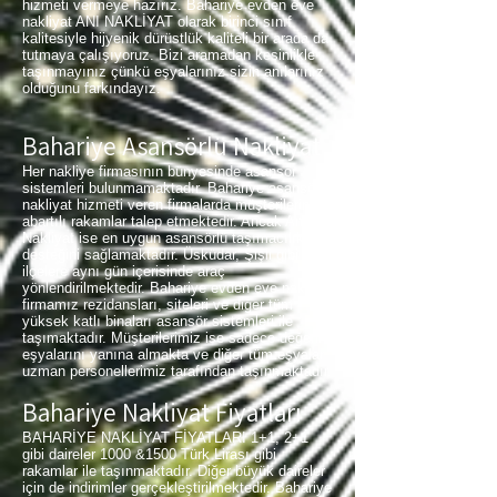
hizmeti vermeye hazırız. Bahariye evden eve
nakliyat ANI NAKLİYAT olarak birinci sınıf
kalitesiyle hijyenik dürüstlük kaliteli bir arada da
tutmaya çalışıyoruz. Bizi aramadan kesinlikle
taşınmayınız çünkü eşyalarınız sizin anılarınız
olduğunu farkındayız.
Bahariye Asansörlü Nakliyat
Her nakliye firmasının bünyesinde asansör
sistemleri bulunmamaktadır. Bahariye asansörlü
nakliyat hizmeti veren firmalarda müşterilerinden
abartılı rakamlar talep etmektedir. Ancak Anı
Nakliyat ise en uygun asansörlü taşımacılık
desteğini sağlamaktadır. Üsküdar, Şişli gibi
ilçelere aynı gün içerisinde araç
yönlendirilmektedir. Bahariye evden eve nakliyat
firmamız rezidansları, siteleri ve diğer tüm
yüksek katlı binaları asansör sistemleri ile
taşımaktadır. Müşterilerimiz ise sadece değerli
eşyalarını yanına almakta ve diğer tüm eşyalar
uzman personellerimiz tarafından taşınmaktadır.
Bahariye Nakliyat Fiyatları
BAHARİYE NAKLİYAT FİYATLARI 1+1, 2+1
gibi daireler 1000 &1500 Türk Lirası gibi
rakamlar ile taşınmaktadır. Diğer büyük daireler
için de indirimler gerçekleştirilmektedir. Bahariye