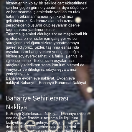
hizmetlerinin kolay bir şekilde gerçekleştirilmesi
için her geçen gün ne yapabiliriz diye düşünüyor
ve her taşınma işlemlerinde yapılan en ufak
hatanın tekrarlanmaması için kendimizi
geliştiriyoruz. Kadromuz alanında uzman
personelden oluşuyor olup eşyaların özenle
taşınmasına yardımcı olurlar.
Taşınma işlemleri oldukça zor ve meşakkatli bir
iş olsa da bizler sizler için çalışıyor ve bu
süreçlerin zorluğunu sizlere yansıtmamaya
gayret ediyoruz. Sizler, taşınma esnasında
eşyalarınızın hangi yerlere yerleştirileceğini
bizlere söyleyerek rahatlıkla farklı işleriniz ile
ilgilenebilirsiniz. Bizler sizin eşyalarınızı
araçlara yükledikten sonra kurulum hizmeti de
veriyoruz ve dilediğiniz odaya eşyalarınızı
yerleştiriyoruz.
Bahariye evden eve nakliyat, Evden eve
nakliyat Bahariye , Bahariye Kurumsal Nakliyat,
Bahariye Şehirlerarası
Nakliyat
Bahariye Şehirlerarası Nakliyat, Bahariye evden
eve nakliyat firmamız taşınma ile ilgili tüm
faaliyetleri yerine getiriyor. Şehir içi nakliyat
dışında dilediğiniz şehire nakliyat hizmeti
veriyoruz. Sizler bulunduğunuz yerden başka bir