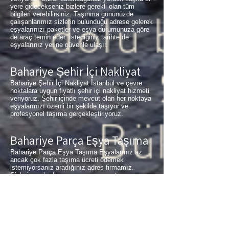
yere gidecekseniz bizlere gerekli olan tüm
bilgileri verebilirsiniz. Taşınma gününüzde
çalışanlarımız sizlerin bulunduğu adrese gelerek
eşyalarınızı paketler ve eşya durumunuza göre
de araç temin eder. İstediğiniz tarihte de
eşyalarınız yerine güvenle ulaşır.
Bahariye Şehir İçi Nakliyat
Bahariye Şehir İçi Nakliyat İstanbul ve çevre
noktalara uygun fiyatlı şehir içi nakliyat hizmeti
veriyoruz. Şehir içinde mevcut olan her noktaya
eşyalarınızı özenli bir şekilde taşıyor ve
profesyonel taşıma gerçekleştiriyoruz.
Bahariye Parça Eşya Taşıma
Bahariye Parça Eşya Taşıma Eşyalarınız az
ancak çok fazla taşıma ücreti ödemek
istemiyorsanız aradığınız adres firmamız.
Sizlerin ne kadar az eşyanız varsa taşınma
maliyetinizde bir o kadar düşer. Haftalık
programımıza sizlerin eşyalarını da ekleyerek
en az 1 hafta içerisinde eşyalarınızı parça
olarak dilediğiniz noktaya ulaştırıyoruz.
Haydarpaşa
buzdolabı taşıma,
Bahariye
koltuk
taşıma,
Bahariye
çamaşır makinası taşıma,
Bahariye
tablo taşıma,
Bahariye
Piyano Taşıma,