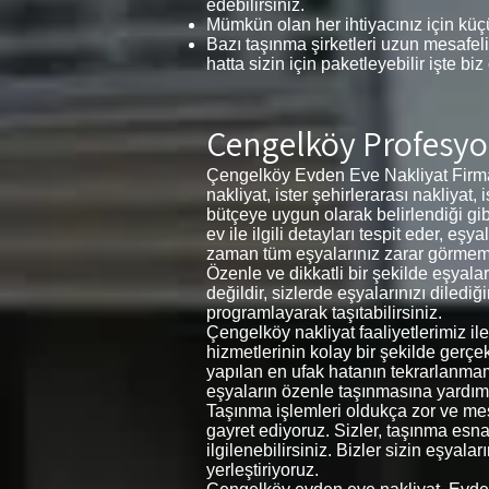
edebilirsiniz.
Mümkün olan her ihtiyacınız için küçü
Bazı taşınma şirketleri uzun mesafeli
hatta sizin için paketleyebilir işte biz
Çengelköy Profesyo
Çengelköy Evden Eve Nakliyat Firmam
nakliyat, ister şehirlerarası nakliyat,
bütçeye uygun olarak belirlendiği gib
ev ile ilgili detayları tespit eder, 
zaman tüm eşyalarınız zarar görmemesi 
Özenle ve dikkatli bir şekilde eşyal
değildir, sizlerde eşyalarınızı diledi
programlayarak taşıtabilirsiniz.
Çengelköy nakliyat faaliyetlerimiz i
hizmetlerinin kolay bir şekilde gerçe
yapılan en ufak hatanın tekrarlanma
eşyaların özenle taşınmasına yardımc
Taşınma işlemleri oldukça zor ve meşa
gayret ediyoruz. Sizler, taşınma esnas
ilgilenebilirsiniz. Bizler sizin eşyal
yerleştiriyoruz.