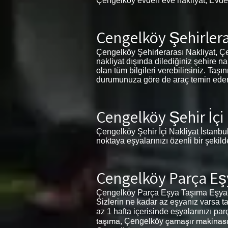
Çengelköy evden eve nakliyat, Evde
Çengelköy Şehirlera
Çengelköy Şehirlerarası Nakliyat, Çeng
nakliyat dışında dilediğiniz şehire n
olan tüm bilgileri verebilirsiniz. Ta
durumunuza göre de araç temin eder. İ
Çengelköy Şehir İçi
Çengelköy Şehir İçi Nakliyat İstanbul
noktaya eşyalarınızı özenli bir şekil
Çengelköy Parça E
Çengelköy Parça Eşya Taşıma Eşyalar
Sizlerin ne kadar az eşyanız varsa ta
az 1 hafta içerisinde eşyalarınızı par
taşıma,
çamaşır makinası
Çengelköy