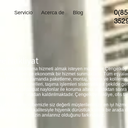
0(85
Servicio
Acerca de
Blog
352
e Nakliyat
ngelköy depolama hizmeti almak isteyen müşteriler Çengelköy e
em kaliteli hem de ekonomik bir hizmet sunmaktadır. Tüm eşyal
edir. Firma, aynı zamanda paketleme, montaj, sökme ve kolileme
akliyat personelleri, taşıma işlemleri sistematik bir şekilde ge
beyaz eşyalar patpat naylonlar ile koruma altına alındıktan sonr
me riskleri ortadan kaldırılmaktadır. Çengelköy nakliye, ofis t
t 5 Yıllık tecrübemizle siz değerli müşterilerimize en iyi hizm
 birinci sınıf kalitesiyle hijyenik dürüstlük kaliteli bir arada d
kü eşyalarınız sizin anılarınız olduğunu farkındayız.