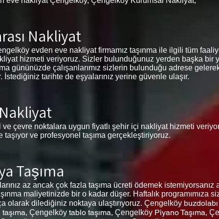
n eve nakliyat Çengelköy, Çengelköy Kurumsal Nakliyat,
rası Nakliyat
elköy evden eve nakliyat firmamız taşınma ile ilgili tüm faaliyetl
akliyat hizmeti veriyoruz. Sizler bulunduğunuz yerden başka bir 
şınma gününüzde çalışanlarımız sizlerin bulunduğu adrese gelerek
stediğiniz tarihte de eşyalarınız yerine güvenle ulaşır.
 Nakliyat
 ve çevre noktalara uygun fiyatlı şehir içi nakliyat hizmeti veriy
de taşıyor ve profesyonel taşıma gerçekleştiriyoruz.
şya Taşıma
ınız az ancak çok fazla taşıma ücreti ödemek istemiyorsanız a
şınma maliyetinizde bir o kadar düşer. Haftalık programımıza siz
buzdolabı
ça olarak dilediğiniz noktaya ulaştırıyoruz.
Çengelköy
 taşıma,
tablo taşıma,
Piyano Taşıma,
Çengelköy
Çengelköy
Çe