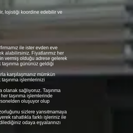
 lojistiği koordine edebilir ve
irmamız ile ister evden eve
k alabilirsiniz. Fiyatlarımız her
erin vermiş olduğu adrese gelerek
rek taşınma gününüz geldiği
mlarla karşılaşmanız mümkün
k taşınma işlemlerinizi
ına olanak sağlıyoruz. Taşınma
e her taşınma işlemlerinde
rsonelden oluşuyor olup
in zorluğunu sizlere yansıtmamaya
ek rahatlıkla farklı işleriniz ile
 dilediğiniz odaya eşyalarınızı