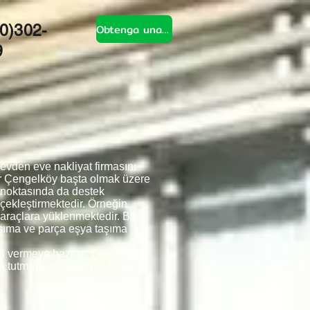
Obtenga una cotización
0)302-
9
vden eve nakliyat firmasını
ar Çengelköy başta olmak üzere
 noktasında da destek
rçekleştirmektedir. Örneğin
a araçlara yüklenmektedir. Bu
aşıma ve parça eşya taşıma
eti vermeye hazırız. Çengelköy
a tutmaya çalışıyoruz. Bizi