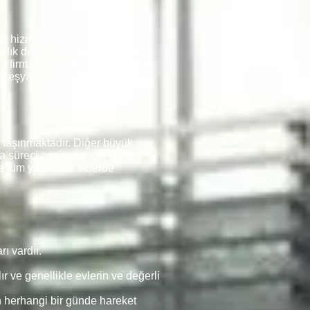
t hizmeti veren firmalarda
ılık desteğini sağlamaktadır.
 firmamız rezidansları, siteleri
rli eşyalarını yanına almakta ve
taşınmaktadır. Diğer büyük
a süreci geçirmek için talep
e tüm yükler tek seferde
ı vardır.
r ve genellikle evlerin ve değerli
n herhangi bir günde hareket