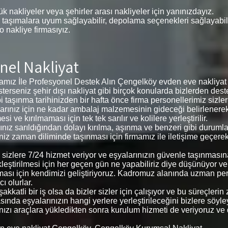
k nakliyeler veya şehirler arası nakliyeler için yanınızdayız.
 taşımalara uyum sağlayabilir, depolama seçenekleri sağlayabilir,
 o nakliye firmasıyız.
nel Nakliyat
ız İle Profesyonel Destek Alın Çengelköy evden eve nakliyat f
 isterseniz şehir dışı nakliyat gibi birçok konularda bizlerden deste
i taşınma tarihinizden bir hafta önce firma personellerimiz sizl
eşyalarınız için ne kadar ambalaj malzemesinin gideceği belirlene
ve kırılmaması için tek tek sarılır ve kolilere yerleştirilir.
arınız sarıldığından dolayı kırılma, aşınma ve benzeri gibi duru
ğiniz zaman diliminde taşınması için firmamız ile iletişime geçere
le sizlere 7/24 hizmet veriyor ve eşyalarınızın güvenle taşınmas
kleştirilmesi için her geçen gün ne yapabiliriz diye düşünüyor v
ması için kendimizi geliştiriyoruz. Kadromuz alanında uzman pe
ı olurlar.
kkatli bir iş olsa da bizler sizler için çalışıyor ve bu süreçler
ında eşyalarınızın hangi yerlere yerleştirileceğini bizlere söyleyer
arınızı araçlara yükledikten sonra kurulum hizmeti de veriyoruz ve