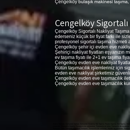
bulaşık makinesi taşıma,
Çengelköy
Çengelköy Sigortalı
Çengelköy Sigortalı Nakliyat Taşıma
ederseniz küçük bir fiyat farkı ile si
profesyonel sigortalı taşıma hizmeti al
Çengelköy şehir içi evden eve nakliyat
Şehiriçi nakliyat fiyatları eşyanızın
ev taşıma fiyatı ile 2+1 ev taşıma fiyat
Çengelköy evden eve nakliyat fiyatları
Bütün taşımacılık işlemleriniz için s
evden eve nakliyat şirketimiz güvenli
Çengelköy evden eve taşımacılık ilet
Çengelköy evden eve taşımacılık kur
Ataköy Nakliyat, Kamyonet Nakliye, Kamyonet Kiralama, Yük Taşıma, Piyano Taşıma, Koli Taşıma, Makin
máquinas, Transporte Dowery, Transporte de camionetas, Transporte en cinta, Transporte de lavadoras, 
Transport, Case Transport, Furniture Transport, Transporte de camiones, Alquiler de camiones, Transporte de carga, النقل بالشاحنات ، تأجير الشاحنات ، نقل البضائع ، نقل البيانو ، نقل الطرود ، نقل الآلة ، نقل المهور ، النقل لاقط ، نقل المطحنة ، نقل الغسالة ، نقل غسالة الصحون ، نقل الحالة ، نقل الأثاث, Ataköy Evden Eve nakli