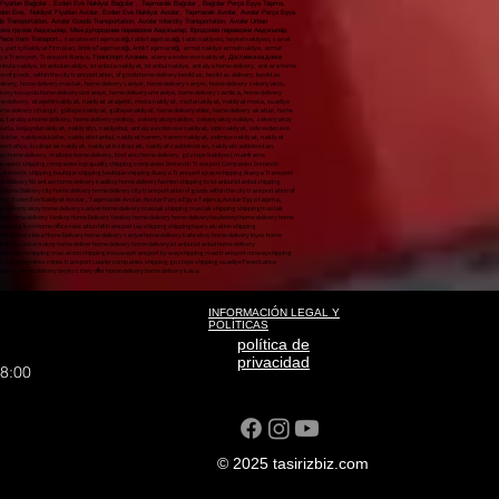
yatları Bağcılar , Evden Eve Nakliyat Bağcılar , Taşımacılık Bağcılar , Bağcılar Parça Eşya Taşıma,
vden Eve, Nakliyat Fiyatları Avcılar, Evden Eve Nakliyat Avcılar, Taşımacılık Avcılar, Avcılar Parça Eşya
s Transportation, Avcılar Goods Transportation, Avcılar Intercity Transportation, Avcılar Urban
ревозка грузов Авджылар, Междугородние перевозки Авджылар, Городские перевозки Авджылар,
ortation، Avcılar Urban Transportation، Avcılar Piece Item Transport،,
sanateseri taşımacılığı, tablo taşımacılığı, tablo nakliyesi, heykel nakliyesi, sanat eseritaşımacılığı sanat eseri nakliyesi, sanateseri nakliyesi, Hijyenik nakliyat, İstanbul İçi Profesyonel Nakliyat, Firmaları Nakliyat Firmaları, İstanbul İçi Profesyonel NakliyatFirmaları, en iyi Nakliyat Firmaları, en ucuz Nakliyat Firmaları, en kaliteli Nakliyat Firmaları, yurtiçi Nakliyat Firmaları, yurt içi Nakliyat Firmaları, AntikaTaşımacılığı, AntikTaşımacılığı, armut nakliye armutnakliye, armut evden eve nakliyat, armut evdeneve nakliyat, armut evden evenakliyat, nakliyat armut evden eve, Şehiriçi Nakliye, Şehir içi Nakliye, Nakliye Şehir içi, giysi dolaplı taşıma, dolaplı taşıma, yurtiçi nakliyat, yurt içi nakliyat, butik nakliyat, butiknakliyat, alanya nakliyat, alanyanakliyat, Alanya Transport, Transport Alanya, Транспорт Алании, alanya evden eve nakliyat, Доставка на дом в Алании, Alanya home delivery, bodrum home delivery, home delivery Alanya, home delivery bodrum, home delivery istanbul, home delivery üsküdar, home delivery çamlıca, home delivery fatih, home delivery beyoğlu, home delivery nişantaşı, home delivery kadıköy, home delivery moda, istanbula nakliye, istanbulanakliye, istanbula nakliyat, istanbul nakliye, antalya home delivery, ankara home delivery, mugla home delivery, muğla home delivery, marmaris home delivery, datça home delivery, didim home delivery, kuşadası home delivery, mersin home delivery, aydın home delivery, eskişehir home delivery, kütahya home delivery, city ​​home delivery​​, home delivery city, transportation of goods, within the city transportation, of goods​​home delivery besiktas, ​​besiktas delivery, besiktas home delivery, home delivery taksim, taksim home delivery, homedelivery city, ​​seat transport, city ​​seattransport​​, seat transport​​seattransport, belek nakliyat, beleknakliyat, istanbulbeleknakliyat, bebek nakliyat, bebeknakliyat, home delivery bebek, bebek home delivery, maslak home delivery, home delivery maslak, home delivery sariyer, home delivery sarıyer, home delivery zekeriyaköy, zekeriyakoy home delivery, sariyer home delivery, sanathırsızı, sanattaşıma firması, maslak nakliyat, maslaknakliyat, nakliyatmaslak, nakliyat maslak, home delivery yeniköy, home delivery emirgan, home delivery uskudar, home delivery kadikoy, home delivery acibadem, home delivery kosuyolu home delivery ümraniye, home delivery umraniye, home delivery camlica, home delivery adalar, home delivery atakoy, home delivery suadiye, suadiye home delivery, yeniköy home delivery, yenikoy home delivery, home delivery beylerbeyi, home delivery kuzguncuk, home delivery cengelkoy, home delivery atasehir, home delivery ataşehir, ataşehir home delivery, atasehir home delivery, ataşehirnakliyat, nakliyat ataşehir, moda nakliyat, modanakliyat, nakliyat moda, suadiye nakliyat, suadiyenakliyat, nakliyat, nakliyat adalar, nakliyat, nakliyatadalar evden, nakliyat ofis, nakliyat, tepe nakliyat, tepenakliyat, nakliyattepe, kurtuluş nakliyat, kurtuluşnakliyat, nakliyatkurtuluş, cihangir nakliyat, cihangirnakliyat, nakliyatcihangir, cihangir home delivery, home delivery cihangir, gültepe nakliyat, gültepenakliyat, home delivery etiler, home delivery akatlar, home delivery hisar, etiler home delivery, akatlar home delivery, ortaköy home delivery, fikirtepe home delivery, home delivery fikirtepe, sariyerhome delivery, bahçeköy home delivery, kilyos home delivery, arıköy home delivery, home delivery arıköy, home delivery kireçburnu, home delivery tarabya, tarabya home delivery, home delivery yenikoy, zekeriyaköynakliye, zekeriyaköy nakliye, zekeriyaköy koltuk taşıma, zekeriyaköy parça eşya taşıma, uskumruköy nakliyat, uskumruköynakliye, home delivery uskumrukoy, home deliver, home delive, home delivery istanbul, istambul home delivery, üsküdarnakliyat, üsküdarnakliya, üsküdarnakliye, uskudarhome delivery, home delivery uskuda, koşuyolunakliyat, nakliyatcı, nakliyebul, antalya evden eve nakliyat, side nakliyat, side evden eve nakliyat, manavgat nakliyat, manavgat evden eve nakliyat, anı nakliyat yolda, anınakliyat, aninakliyat, acıbademnakliye, acıbadem nakliye, kosuyolunakliyat, kosuyolunakliye, kosuyolu nakliyat, koşuyolunakliye, koşuyolu nakliye, nakliyat acıbadem, nakliye acıbadem, nakliyat üsküdar, nakliyeüsküdar, nakliyatistanbul, nakliyat harem, harem nakliyat, selimiye nakliyat, nakliyat selimiye, doğancılarnakliyat, doğancılar nakliyat, nakliyat doğancılar, nakliyat sarıyer, nakliye sarıyer, nakliyesarıyer, nakliyat madenler, nakliyatmadenler, madenler nakliyat, nakliyat acarlar, nakliyat göztepe, nakliyat suadiye, fenerbahçe nakliyat, fenerbahçenakliyat, nakliyat fenerbahçe, kızıltoprak nakliyat, nakliyat kızıltoprak, nakliyat caddebostan, nakliyatcaddebostan, caddebostannakliyat, caddebostan nakliyat, transportation carrier home delivery, sariyer home delivery, sile home delivery, ankara home delivery, izmir home delivery, bursa home delivery, beykoz home delivery, acarlar home delivery, kavacık home delivery, levent home delivery, sanayi home delivery, maltepe home delivery, bostancı home delivery, göztepe Nakliyeci, mainframe transportation, table transport, table shipping, sculpture transport, art work transport, artwork shipping, artwork shipping, hygienic transport, Professional Transport, Companies in Istanbul, Forwarding Companies, In Istanbul Professional, Shipping Companies best shipping companies cheapest shipping companies top quality shipping companies Domestic Transport Companies Domestic Transport Companies Antiques Transportation antique transport pear shipping pear shipping pear home delivery pear home delivery pear home delivery shipping pear home to home Local Transport City Transport Shipping Inner City clothes closet transport locker transport domestic shipping domestic shipping boutique shipping boutique shipping Alanya Transport spaceshipping Alanya Transport Transport Alanya Транспорт Алании Alanya home delivery Доставка на дом в Алании Alanya home delivery Bodrum home delivery home delivery Alanya home delivery basement home delivery istanbul home delivery uskudar home delivery camlica home delivery home delivery beyoglu home delivery Nisantasi home delivery kadikoy home delivery fashion shipping to istanbul istanbul shipping shipping to istanbul istanbul shipping antalya home delivery ankara home delivery mugla home delivery mugla home delivery marmaris home delivery datca home delivery didim home delivery kusadasi home delivery mersin home delivery Aydin home delivery Eskisehir home delivery Kütahya Home Delivery city ​​home delivery home delivery city transportation of goods within the city transportation of goods home delivery besiktas besiktas delivery besiktas home delivery home delivery taxi Taksim Home Delivery home delivery city ​​seat transport city ​​seattransport seat transport seattransport baby shipping babyshippingAvcılar Nakliyat, Avcılar Evden Eve nakliyat, Nakliyat Fiyatları Avcılar , Evden Eve Nakliyat Avcılar , Taşımacılık Avcılar, Avcılar Parça Eşya Taşıma, Avcılar Eşya taşıma, Avcılar Şehirlerarası nakliyat, Bağcılar Şehir içi Nakliyat, Bağcılar Parça Eşya Taşıma, Avcılar Sigortalı Nakliyat, Avcılar home delivery home delivery baby baby home delivery maslak home delivery home delivery maslak home delivery sariyer home delivery sariyer home delivery zekeriyakoy zekeriyakoy home delivery sariyer home delivery maslak shipping maslak shipping shippingmaslak shipping maslak home delivery Yenikoy home delivery emirgan home delivery uskudar home delivery kadikoy home delivery acibadem home delivery route home delivery umraniye home delivery umraniye home delivery camlica home delivery islands home delivery home delivery suadiye suadiye home delivery Yenikoy Home Delivery Yenikoy home delivery home delivery beylerbeyi home delivery home delivery cengelkoy home delivery atasehir home delivery atasehir Atasehir home delivery atasehir home delivery ataşehirtransport shipping atasehir fashion shipping fashion shipping shipping fashion shipping to suadiye suadiantransport shipping shipping islands shipping shippingislands shipping from home office relocation hill transport top shipping shippingtepe salvation shipping salvationshipping shippingliberation cihangir shipping cihangirtransport transporterhangir cihangir home delivery home delivery cihangir Gultepe Transport Gultepenakliyat home delivery meats home delivery execs home delivery hisar Etiler home delivery akatlar home delivery Ortakoy Home Delivery Idea Home Delivery home delivery sariyerhome delivery bahcekoy home delivery kiyos home delivery arikoy home delivery home delivery arikoy home delivery home delivery tarabya tarabya home delivery home delivery zekeriyakoytransport zekeriyakoy shipping zekeriyakoy seat transport zekeriyaköy piece goods transport Uskumrukoy Transport mackerelkoytransport home delivery uskumrukoy home deliver home delivery home delivery istanbul istanbul home delivery Uskudartransport Uskudarnakliya Uskudarshipping uskudarhome delivery home delivery uskuda runwaytransport shipper find shipping antalya home delivery side shipping side home delivery manavgat shipping manavgat home delivery instant shipping is on the way shipping shipping bitterbademshipping macaroon shipping kosuwaytransport by wayshipping road transport runwayshipping runway shipping shipping macaroon shipping macaroon transport uskudar shippinguskudar shippingistanbul transport harem harem transport seliye shipping shipping falconerstransport falconers shipping shipping falconers shipping sariyer shipping sariyer shippingsariyer shipping mines shippingmines mines transport courier companies shipping goztepe shipping suadiye Fenerbahce Transport fenerbahce shipping transport fene
INFORMACIÓN LEGAL Y
POLÍTICAS
política de
privacidad
18:00
© 2025 tasirizbiz.com
kliyat sisli house-to-home transport ANI TAŞIMACILIK sudden moment home moment cargo moment transportation