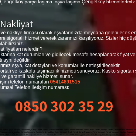
parça taşıma, eşya taşıma
hizmetlerimiz
Çengelköy
Çengelköy
 Nakliyat
 ve nakliye firması olarak eşyalarınızda meydana gelebilecek e
zlere sigortalı hizmet vererek zararınızı karşılıyoruz. Sizler hiç 
abilirsiniz.
 fiyatları nelerdir ?
 miktarına kat durumları ve gidilecek mesafe hesaplanarak fiyat v
ı aynı değildir.
mız eşya, kat detayları ve konumlar ile netleştirilecektir.
igortalı ve kaskolu taşımacılık hizmeti sunuyoruz. Kasko sigortal
 ve garantili nakliye hizmeti sunar.
işim telefon numaraları
05414891515
umsal Telefon iletişim numarası:
0850 302 35 29
a Taşıma, çeyiz Nakliyesi, Pikap Nakliye, Koşu Bandı Taşıma, Çamaşır Makinesi Taşıma, Bulaşık Makinesi Taşıma ,Kasa Taşıma, Mobilya Taşıma, Transporte de camiones, Alqu
Transporte de lavavajillas, Transporte seguro, Transporte de muebles, Truck Transport, Truck Rental, Cargo Transport, Piano Transport, Parcel Transport, Machine Transport,
yat, Nakliyat Fiyatları Ataköy , Evden Eve