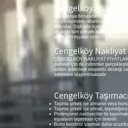
Çengelköy Asansörl
Her nakliye firmasının bünyesinde a
müşterilerinden abartılı rakamlar tal
Üsküdar, Şişli gibi ilçelere aynı gün
ve diğer tüm yüksek katlı binaları as
diğer tüm eşyalar uzman personelleri
Çengelköy Nakliyat 
ÇENGELKÖY NAKLİYAT FİYATLARI 1+1, 
daireler için de indirimler gerçekleş
edilen adreslere ekspertiz desteği s
adreslere ulaştırılmaktadır
Çengelköy Taşımacıl
Taşıma şirketi işe almanın veya bunu 
Taşıma şirketi işe almak, taşındığınız
Profesyonel nakliyeciler ile taşınmak
eşyaların taşınması için önerilir.
Bunu kendiniz yapmak daha ucuzdur v