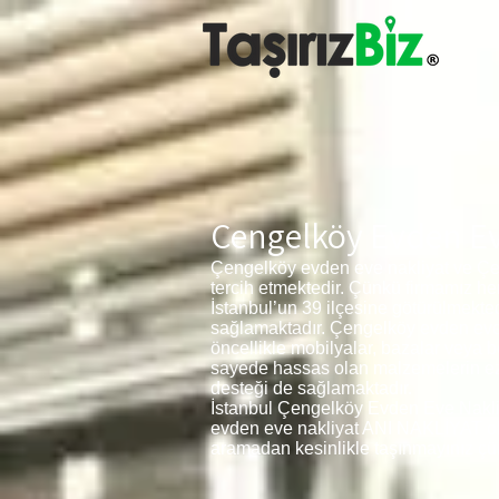
Çengelköy Evden Ev
Çengelköy evden eve nakliyat ve Çe
tercih etmektedir. Çünkü firmamız h
İstanbul’un 39 ilçesine götürülmekt
sağlamaktadır. Çengelköy evden eve n
öncellikle mobilyalar, bazalar veya 
sayede hassas olan malzemelerin ezil
desteği de sağlamaktadır.
İstanbul Çengelköy Evden Eve Nakliya
evden eve nakliyat ANI NAKLİYAT olarak
aramadan kesinlikle taşınmayınız çün