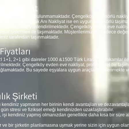
ü Nakliyat
sansör sistemleri bulunmamaktadır. Çengelköy asansörlü nakliya
ep etmektedir. Ancak Anı Nakliyat ise en uygun asansörlü taşımac
 içerisinde araç yönlendirilmektedir. Çengelköy evden eve nakliyat
ansör sistemleri ile taşımaktadır. Müşterilerimiz ise sadece değe
miz tarafından taşınmaktadır.
Fiyatları
2+1 gibi daireler 1000 &1500 Türk Lirası gibi rakamlar ile 
tirilmektedir. Çengelköy evden eve nakliyat, profesyonel bir taşım
ağlamaktadır. Bu sayede eşyalara uygun araçlar belirlenmekte v
ık Şirketi
kendiniz yapmanın her birinin kendi avantajları ve dezavantajlar
 gün stresi ve fiziksel emeği kendinizden uzaklaştırabilir.
, işi kendiniz yapmış olmanızdan genellikle daha kısa bir süre alı
e bir şirketin planlamasına uymak yerine sizin için uygun ola