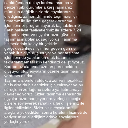
sarıldığından dolayı kırılma, aşınma ve
benzeri gibi durumlarla karşılaşmanız
mümkün değildir sizlerde eşyalarınızın
dilediğiniz zaman diliminde taşınması için
firmamız ile iletişime geçerek taşınma
işlemlerinizi programlayarak taşıtabilirsiniz.
Fatih nakliyat faaliyetlerimiz ile sizlere 7/24
hizmet veriyor ve eşyalarınızın güvenle
taşınmasına olanak sağlıyoruz. Taşınma
hizmetlerinin kolay bir şekilde
gerçekleştirilmesi için her geçen gün ne
yapabiliriz diye düşünüyor ve her taşınma
işlemlerinde yapılan en ufak hatanın
tekrarlanmaması için kendimizi geliştiriyoruz.
Kadromuz alanında uzman personelden
oluşuyor olup eşyaların özenle taşınmasına
yardımcı olurlar.
Taşınma işlemleri oldukça zor ve meşakkatli
bir iş olsa da bizler sizler için çalışıyor ve bu
süreçlerin zorluğunu sizlere yansıtmamaya
gayret ediyoruz. Sizler, taşınma esnasında
eşyalarınızın hangi yerlere yerleştirileceğini
bizlere söyleyerek rahatlıkla farklı işleriniz ile
ilgilenebilirsiniz. Bizler sizin eşyalarınızı
araçlara yükledikten sonra kurulum hizmeti de
veriyoruz ve dilediğiniz odaya eşyalarınızı
yerleştiriyoruz.