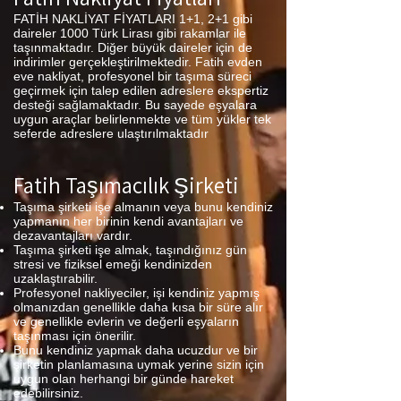
FATİH NAKLİYAT FİYATLARI 1+1, 2+1 gibi
daireler 1000 Türk Lirası gibi rakamlar ile
taşınmaktadır. Diğer büyük daireler için de
indirimler gerçekleştirilmektedir. Fatih evden
eve nakliyat, profesyonel bir taşıma süreci
geçirmek için talep edilen adreslere ekspertiz
desteği sağlamaktadır. Bu sayede eşyalara
uygun araçlar belirlenmekte ve tüm yükler tek
seferde adreslere ulaştırılmaktadır
Fatih Taşımacılık Şirketi
Taşıma şirketi işe almanın veya bunu kendiniz
yapmanın her birinin kendi avantajları ve
dezavantajları vardır.
Taşıma şirketi işe almak, taşındığınız gün
stresi ve fiziksel emeği kendinizden
uzaklaştırabilir.
Profesyonel nakliyeciler, işi kendiniz yapmış
olmanızdan genellikle daha kısa bir süre alır
ve genellikle evlerin ve değerli eşyaların
taşınması için önerilir.
Bunu kendiniz yapmak daha ucuzdur ve bir
şirketin planlamasına uymak yerine sizin için
uygun olan herhangi bir günde hareket
edebilirsiniz.