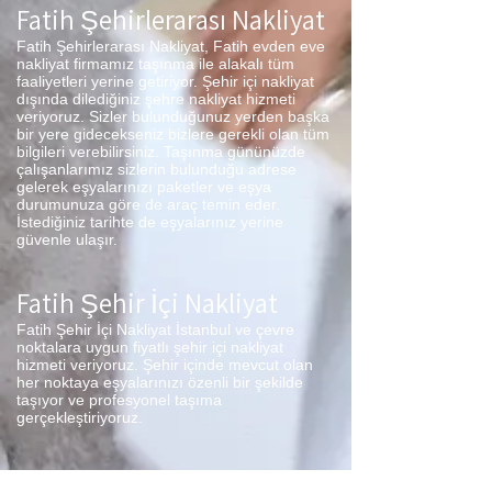
Fatih Şehirlerarası Nakliyat
Fatih Şehirlerarası Nakliyat, Fatih evden eve
nakliyat firmamız taşınma ile alakalı tüm
faaliyetleri yerine getiriyor. Şehir içi nakliyat
dışında dilediğiniz şehre nakliyat hizmeti
veriyoruz. Sizler bulunduğunuz yerden başka
bir yere gidecekseniz bizlere gerekli olan tüm
bilgileri verebilirsiniz. Taşınma gününüzde
çalışanlarımız sizlerin bulunduğu adrese
gelerek eşyalarınızı paketler ve eşya
durumunuza göre de araç temin eder.
İstediğiniz tarihte de eşyalarınız yerine
güvenle ulaşır.
Fatih Şehir İçi Nakliyat
Fatih Şehir İçi Nakliyat İstanbul ve çevre
noktalara uygun fiyatlı şehir içi nakliyat
hizmeti veriyoruz. Şehir içinde mevcut olan
her noktaya eşyalarınızı özenli bir şekilde
taşıyor ve profesyonel taşıma
gerçekleştiriyoruz.
Fatih Parça Eşya Taşıma