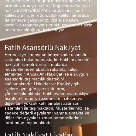
tecrübemizle siz değerli müşterilerimize en iyi
hizmeti vermeye hazırız. Bağcılar evden eve
nakliyat ANI NAKLİYAT olarak birinci sınıf
kalitesiyle hijyenik dürüstlük kaliteli bir arada
da tutmaya çalışıyoruz. Bizi aramadan
kesinlikle taşınmayınız çünkü eşyalarınız sizin
anılarınız olduğunu farkındayız.
Fatih Asansörlü Nakliyat
Her nakliye firmasının bünyesinde asansör
sistemleri bulunmamaktadır. Fatih asansörlü
nakliyat hizmeti veren firmalarda
müşterilerinden abartılı rakamlar talep
etmektedir. Ancak Anı Nakliyat ise en uygun
asansörlü taşımacılık desteğini
sağlamaktadır. Üsküdar ve Kadıköy gibi
ilçelere aynı gün içerisinde araç
yönlendirilmektedir. Fatih evden eve nakliyat
ücretleri firmamız rezidansları, siteleri ve
diğer tüm yüksek katlı binaları asansör
sistemleri ile taşımaktadır. Müşterilerimiz ise
sadece değerli eşyalarını yanına almakta ve
diğer tüm eşyalar uzman personellerimiz
tarafından taşınmaktadır.
Fatih Nakliyat Fiyatları