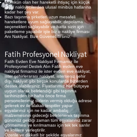
Mümkün olan her hareketli ihtiyaç için küçük
yerel nakliyecilerden ulusal minibüs hatlarına
kadar her şey var.
Bazı taşınma şirketleri uzun mesafeli
hareketlere uyum sağlayabilir, depolama
seçenekleri sağlayabilir ve hatta sizin için
paketleme yapabilir işte biz o nakliye firması
Anı Nakliyat. Bize Güvenebilirsiniz.
Fatih Profesyonel Nakliyat
Fatih Evden Eve Nakliyat Firmamız İle
Profesyonel Destek Alın Fatih evden eve
nakliyat firmamız ile ister evden eve nakliyat,
ister şehirlerarası nakliyat, isterseniz şehir
dışı nakliyat gibi birçok konularda bizlerden
destek alabilirsiniz. Fiyatlarımız her bütçeye
uygun olarak belirlendiği gibi taşınma
tarihinizden bir hafta önce firma
personellerimiz sizlerin vermiş olduğu adrese
gelerek ev ile alakalı tespitler yapar
eşyalarınız için ne kadar ambalaj
malzemesinin gideceği belirlenerek taşınma
gününüz geldiği zaman tüm eşyalarınız zarar
görmemesi ve kırılmaması için tek tek sarılır
ve kolilere yerleştirilir.
Özenle ve dikkatli bir şekilde eşyalarınız