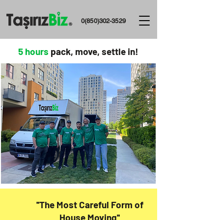
0(850)302-3529
5 hours
pack, move, settle in!
''The Most Careful Form of
House Moving''